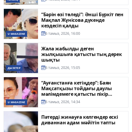
“Бәрін өзі төледі”: Әнші Бүркіт пен
Мақпал Жүнісова дүкенде
кездесіп қалды
6 тамыз, 2026, 16:00
U MAGAZINE
Жала жабылды деген
жылқышыға қатысты тың дерек
шықты
6 тамыз, 2026, 15:05
ДЫЗЕТЕР
“Ауғанстанға кетіңдер”: Баян
Мақсатқызы тойдағы даулы
мәлімдемеге қатысты пікір
білдірді
6 тамыз, 2026, 14:34
U MAGAZINE
Пәтерді жинауға келгендер ескі
диваннан адам мәйітін тапты