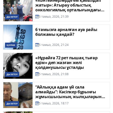
«Контейнерлерде ем қабылдап
жатыр»: Атырау облыстық
онкологиялық орталығындағы
жағдай қоғам талқысына түсті
5 тамыз, 2026, 21:39
ДЫЗЕТЕР
6 тамызға арналған ауа райы
болжамы қандай?
5 тамыз, 2026, 21:24
ҚОҒАМ
«Нұрайға 72 рет пышақ тығар
едім» деп жазған желі
қолданушысы ұсталды
5 тамыз, 2026, 21:08
ДЫЗЕТЕР
“Айлыққа адам үй сала
алмайды”: Кәсіпкер бұрынғы
жұмысшысының жылқыларын
ұрлағанына сенімді
5 тамыз, 2026, 18:17
ДЫЗЕТЕР