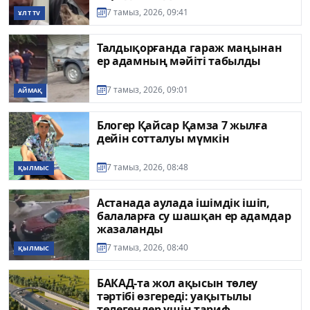
7 тамыз, 2026, 09:41
ҰЛТ TV
Талдықорғанда гараж маңынан
ер адамның мәйіті табылды
7 тамыз, 2026, 09:01
АЙМАҚ
Блогер Қайсар Қамза 7 жылға
дейін сотталуы мүмкін
7 тамыз, 2026, 08:48
ҚЫЛМЫС
Астанада аулада ішімдік ішіп,
балаларға су шашқан ер адамдар
жазаланды
7 тамыз, 2026, 08:40
ҚЫЛМЫС
БАКАД-та жол ақысын төлеу
тәртібі өзгереді: уақытылы
төлегендер үшін тариф