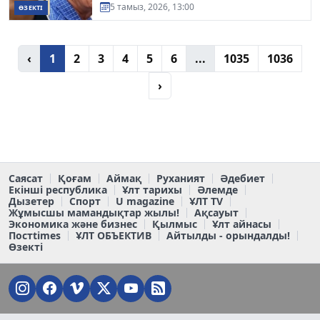
5 тамыз, 2026, 13:00
ӨЗЕКТІ
‹
1
2
3
4
5
6
...
1035
1036
›
Саясат
Қоғам
Аймақ
Руханият
Әдебиет
Екінші республика
Ұлт тарихы
Әлемде
Дызетер
Спорт
U magazine
ҰЛТ TV
Жұмысшы мамандықтар жылы!
Ақсауыт
Экономика және бизнес
Қылмыс
Ұлт айнасы
Постtimes
ҰЛТ ОБЪЕКТИВ
Айтылды - орындалды!
Өзекті