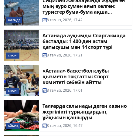
Сицилия жағалауында жүздеген
мың еуро сумен ағып келген:
туристер бума-бума ақша
жинаған
8 тамыз, 2026, 17:42
ӘЛЕМДЕ
Астанада ауқымды Спартакиада
басталды: 1 400-ден астам
қатысушы мен 14 спорт түрі
8 тамыз, 2026, 17:21
СПОРТ
«Астана» баскетбол клубы
қызметін тоқтатты: Спорт
комитеті себебін айтты
8 тамыз, 2026, 17:01
СПОРТ
Талғарда салынады деген казино
жергілікті тұрғындардың
ұйқысын қашырды
8 тамыз, 2026, 16:47
АЙМАҚ