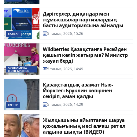
Дәрігерлер, диқандар мен
жұмысшылар партиялардың
басты аудиториясына айналды
5 тамыз, 2026, 15:26
САЯСАТ
Wildberries Қазақстанға Ресейден
қашып келіп жатыр ма? Министр
жауап берді
ЭКОНОМИКА
5 тамыз, 2026, 14:49
ЖӘНЕ БИЗНЕС
Қазақстандық азамат Нью-
Йорктегі Бруклин көпірінен
секіріп, аман қалды
5 тамыз, 2026, 14:29
ҰЛТ TV
Жылқышыны айыптаған шаруа
қожалығының иесі алғаш рет ел
алдына шықты (ВИДЕО)