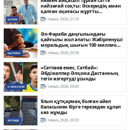
Аюмен айқасып тұрған сәтте
найзағай соқты: Әскеридің аман
қалған оқиғасы жұртты
таңғалдырды
6 тамыз, 2026, 21:10
ҚОҒАМ
Әл-Фараби даңғылындағы
қайғылы жол апаты: Жәбірленуші
моральдық шығын 100 миллион
теңге сұрады
6 тамыз, 2026, 20:58
ҚЫЛМЫС
«Сәтпаев емес, Сәтбай»:
Әбдіжаппар Әлқожа Дастанның
тегін өзгертуді ұсынды
6 тамыз, 2026, 20:43
U MAGAZINE
Ұлын құтқармақ болған әйел
баласымен бірге терезеден құлап
көз жұмды
6 тамыз, 2026, 20:33
ӘЛЕМДЕ