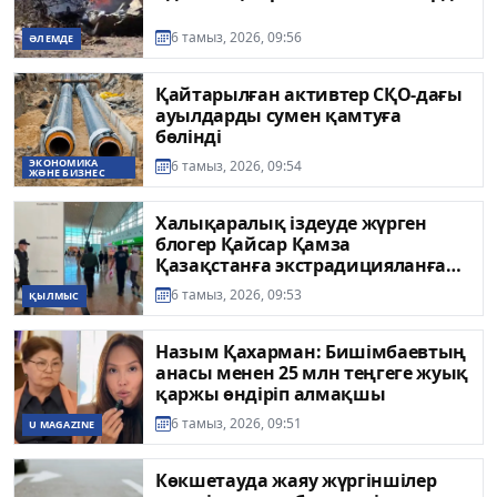
6 тамыз, 2026, 09:56
ӘЛЕМДЕ
Қайтарылған активтер СҚО-дағы
ауылдарды сумен қамтуға
бөлінді
ЭКОНОМИКА
6 тамыз, 2026, 09:54
ЖӘНЕ БИЗНЕС
Халықаралық іздеуде жүрген
блогер Қайсар Қамза
Қазақстанға экстрадицияланған
болуы мүмкін
6 тамыз, 2026, 09:53
ҚЫЛМЫС
Назым Қахарман: Бишімбаевтың
анасы менен 25 млн теңгеге жуық
қаржы өндіріп алмақшы
6 тамыз, 2026, 09:51
U MAGAZINE
Көкшетауда жаяу жүргіншілер