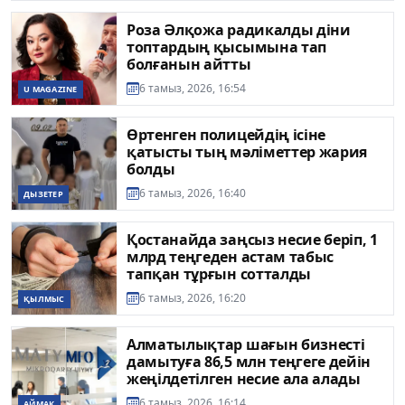
Роза Әлқожа радикалды діни
топтардың қысымына тап
болғанын айтты
6 тамыз, 2026, 16:54
U MAGAZINE
Өртенген полицейдің ісіне
қатысты тың мәліметтер жария
болды
6 тамыз, 2026, 16:40
ДЫЗЕТЕР
Қостанайда заңсыз несие беріп, 1
млрд теңгеден астам табыс
тапқан тұрғын сотталды
6 тамыз, 2026, 16:20
ҚЫЛМЫС
Алматылықтар шағын бизнесті
дамытуға 86,5 млн теңгеге дейін
жеңілдетілген несие ала алады
6 тамыз, 2026, 16:14
АЙМАҚ