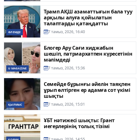
Трамп АҚШ азаматтығын бала туу
арқылы алуға қойылатын
талаптарды қатаңдатты
7 тамыз, 2026, 16:40
ӘЛЕМДЕ
Блогер Ару Сағи хиджабын
шешіп, патриархатпен күресетінін
мәлімдеді
7 тамыз, 2026, 15:36
U MAGAZINE
Семейде бұрынғы әйелін таяқпен
ұрып өлтірген ер адамға сот үкімі
шықты
7 тамыз, 2026, 15:01
ҚЫЛМЫС
ҰБТ нәтижесі шықты: Грант
иегерлерінің толық тізімі
7 тамыз, 2026, 14:55
ҚОҒАМ