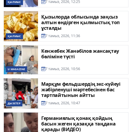
7 тамыз, 2026, 12:25
ҚЫЛМЫС
Қызылорда облысында заңсыз
алтын өндірген қылмыстық топ
ұсталды
7 тамыз, 2026, 11:36
ҚЫЛМЫС
Кенжебек Жанәбілов жансақтау
бөліміне түсті
7 тамыз, 2026, 10:56
U MAGAZINE
Марқұм фельдшердің экс-күйеуі
жәбірленуші мәртебесінен бас
тартпайтынын айтты
7 тамыз, 2026, 10:47
ДЫЗЕТЕР
Германиялық қонақ қойдың
басын жеген қазаққа таңдана
қарады (ВИДЕО)