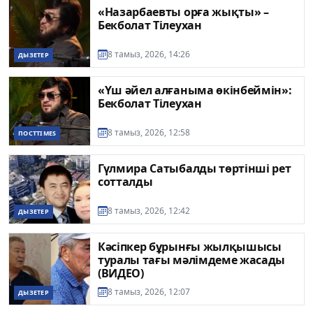
«Назарбаевты орға жықты» –
Бекболат Тілеухан
8 тамыз, 2026, 14:26
ДЫЗЕТЕР
«Үш әйел алғаныма өкінбеймін»:
Бекболат Тілеухан
8 тамыз, 2026, 12:58
ПОСТTIMES
Гүлмира Сатыбалды төртінші рет
сотталды
8 тамыз, 2026, 12:42
ДЫЗЕТЕР
Кәсіпкер бұрынғы жылқышысы
туралы тағы мәлімдеме жасады
(ВИДЕО)
8 тамыз, 2026, 12:07
ДЫЗЕТЕР