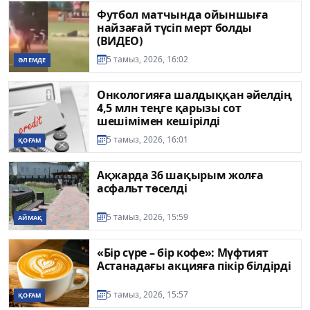
Футбол матчында ойыншыға
найзағай түсіп мерт болды
(ВИДЕО)
5 тамыз, 2026, 16:02
ӘЛЕМДЕ
Онкологияға шалдыққан әйелдің
4,5 млн теңге қарызы сот
шешімімен кешірілді
5 тамыз, 2026, 16:01
ҚОҒАМ
Ақжарда 36 шақырым жолға
асфальт төселді
5 тамыз, 2026, 15:59
АЙМАҚ
«Бір сүре – бір кофе»: Мүфтият
Астанадағы акцияға пікір білдірді
5 тамыз, 2026, 15:57
ҚОҒАМ