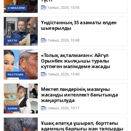
6 тамыз, 2026, 10:56
U MAGAZINE
Үндістанның 35 азаматы елден
шығарылды
6 тамыз, 2026, 10:48
ҰЛТ TV
«Толық ақталмаған»: Айгүл
Орынбек жылқышы туралы
күтпеген мәлімдеме жасады
6 тамыз, 2026, 10:40
ПОСТTIMES
Мектеп пәндерінің мазмұны
жасанды интеллект бағытында
жаңартылуда
6 тамыз, 2026, 10:17
ҚОҒАМ
Ұшақ апатқа ұшырап, борттағы
адамның барлығы жан тапсырды