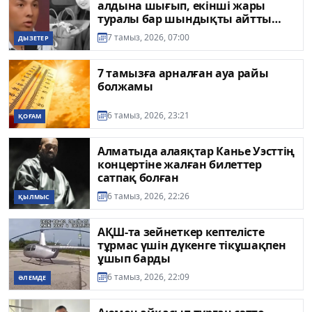
алдына шығып, екінші жары
туралы бар шындықты айтты
(ВИДЕО)
7 тамыз, 2026, 07:00
ДЫЗЕТЕР
7 тамызға арналған ауа райы
болжамы
6 тамыз, 2026, 23:21
ҚОҒАМ
Алматыда алаяқтар Канье Уэсттің
концертіне жалған билеттер
сатпақ болған
6 тамыз, 2026, 22:26
ҚЫЛМЫС
АҚШ-та зейнеткер кептелісте
тұрмас үшін дүкенге тікұшақпен
ұшып барды
6 тамыз, 2026, 22:09
ӘЛЕМДЕ