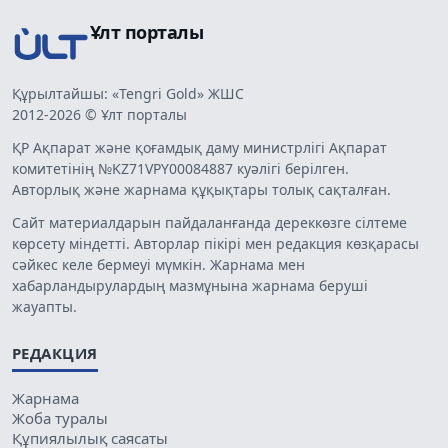
Ұлт порталы
Құрылтайшы: «Tengri Gold» ЖШС
2012-2026 © Ұлт порталы
ҚР Ақпарат және қоғамдық даму министрлігі Ақпарат
комитетінің №KZ71VPY00084887 куәлігі берілген.
Авторлық және жарнама құқықтары толық сақталған.
Сайт материалдарын пайдаланғанда дереккөзге сілтеме
көрсету міндетті. Авторлар пікірі мен редакция көзқарасы
сәйкес келе бермеуі мүмкін. Жарнама мен
хабарландырулардың мазмұнына жарнама беруші
жауапты.
РЕДАКЦИЯ
Жарнама
Жоба туралы
Құпиялылық саясаты