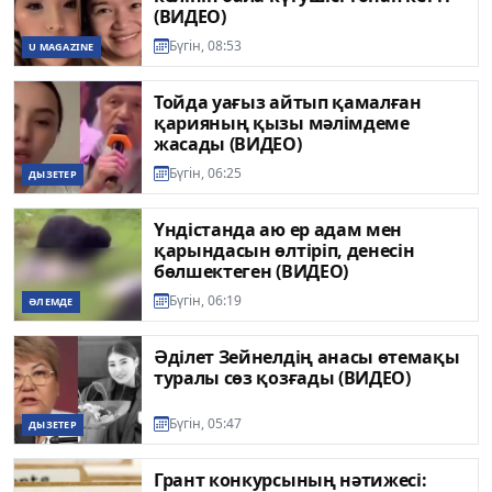
(ВИДЕО)
Бүгін, 08:53
U MAGAZINE
Тойда уағыз айтып қамалған
қарияның қызы мәлімдеме
жасады (ВИДЕО)
Бүгін, 06:25
ДЫЗЕТЕР
Үндістанда аю ер адам мен
қарындасын өлтіріп, денесін
бөлшектеген (ВИДЕО)
Бүгін, 06:19
ӘЛЕМДЕ
Әділет Зейнелдің анасы өтемақы
туралы сөз қозғады (ВИДЕО)
Бүгін, 05:47
ДЫЗЕТЕР
Грант конкурсының нәтижесі: