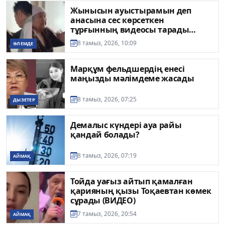
Жынысын ауыстырамын деп
анасына сес көрсеткен
тұрғынның видеосы тарады
(ВИДЕО)
8 тамыз, 2026, 10:09
ӘЛЕМДЕ
Марқұм фельдшердің енесі
маңызды мәлімдеме жасады
8 тамыз, 2026, 07:25
ДЫЗЕТЕР
Демалыс күндері ауа райы
қандай болады?
8 тамыз, 2026, 07:19
АЙМАҚ
Тойда уағыз айтып қамалған
қарияның қызы Тоқаевтан көмек
сұрады (ВИДЕО)
7 тамыз, 2026, 20:54
АЙМАҚ