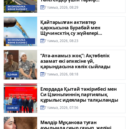
бұрынғыдай қалады
ЭКОНОМИКА
7 тамыз, 2026, 08:29
ЖӘНЕ БИЗНЕС
Қайтарылған активтер
қаржысына Бурабай мен
Щучинсктің су жүйелері
жаңартылады
ЭКОНОМИКА
7 тамыз, 2026, 08:23
ЖӘНЕ БИЗНЕС
“Ата-анамыз жоқ”: Ақтөбелік
азамат екі әпкесіне үй,
қарындасына көлік сыйлады
7 тамыз, 2026, 08:18
ҚОҒАМ
Елордада Қытай тәжірибесі мен
Си Цзиньпиннің партиялық
құрылыс идеялары талқыланды
7 тамыз, 2026, 07:56
САЯСАТ
Мөлдір Мұқанова туған
ауылында сиыр сауып, желіні