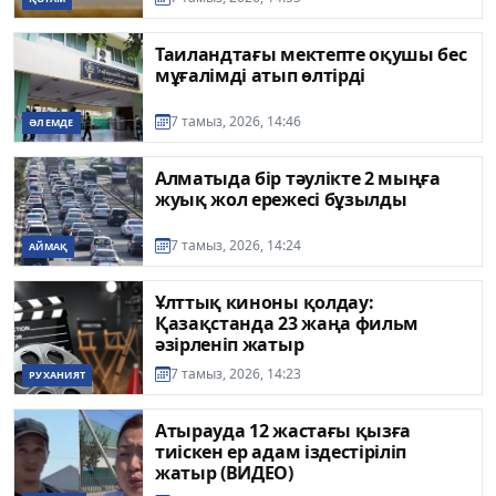
Таиландтағы мектепте оқушы бес
мұғалімді атып өлтірді
7 тамыз, 2026, 14:46
ӘЛЕМДЕ
Алматыда бір тәулікте 2 мыңға
жуық жол ережесі бұзылды
7 тамыз, 2026, 14:24
АЙМАҚ
Ұлттық киноны қолдау:
Қазақстанда 23 жаңа фильм
әзірленіп жатыр
7 тамыз, 2026, 14:23
РУХАНИЯТ
Атырауда 12 жастағы қызға
тиіскен ер адам іздестіріліп
жатыр (ВИДЕО)