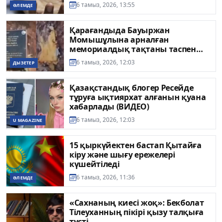
6 тамыз, 2026, 13:55
ӘЛЕМДЕ
Қарағандыда Бауыржан
Момышұлына арналған
мемориалдық тақтаны таспен
ұрып сындырған
6 тамыз, 2026, 12:03
ДЫЗЕТЕР
Қазақстандық блогер Ресейде
тұруға ықтиярхат алғанын қуана
хабарлады (ВИДЕО)
6 тамыз, 2026, 12:03
U MAGAZINE
15 қыркүйектен бастап Қытайға
кіру және шығу ережелері
күшейтіледі
6 тамыз, 2026, 11:36
ӘЛЕМДЕ
«Сахнаның киесі жоқ»: Бекболат
Тілеуханның пікірі қызу талқыға
түсті