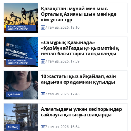
Қазақстан: мұнай мен мыс.
Орталық Азияны шын мәнінде
кім ұстап тұр
ЭКОНОМИКА
7 тамыз, 2026, 18:10
ЖӘНЕ БИЗНЕС
«Самұрық-Қазынада»
«ҚазМұнайГаздың» қызметінің
негізгі бағыттары талқыланды
ЭКОНОМИКА
7 тамыз, 2026, 17:59
ЖӘНЕ БИЗНЕС
10 жастағы қыз айқайлап, өзін
аңдыған ер адамнан құтылды
7 тамыз, 2026, 17:43
ҚЫЛМЫС
Алматыдағы үлкен кәсіпорындар
сайлауға қатысуға шақырды
7 тамыз, 2026, 16:54
АЙМАҚ