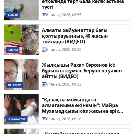
өткелінде төрт бала көлік астына
түсті
6 тамыз, 2026, 08:55
АЙМАҚ
Алматы хайуанаттар бағы
қолтырауынның 40 жасын
тойлады (ВИДЕО)
6 тамыз, 2026, 08:50
ҚОҒАМ
Жылқышы Рахат Сәрсенов ісі:
бұрынғы жұмыс беруші өз уәжін
айтты (ВИДЕО)
6 тамыз, 2026, 08:32
ДЫЗЕТЕР
“Қазақты мойындата
алмағаныма өкінемін”: Майра
Мұхамедқызы көз жасына ерік
берді
6 тамыз, 2026, 08:18
U MAGAZINE