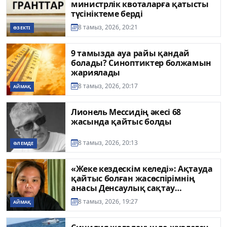
министрлік квоталарға қатысты
түсініктеме берді
8 тамыз, 2026, 20:21
ӨЗЕКТІ
9 тамызда ауа райы қандай
болады? Синоптиктер болжамын
жариялады
8 тамыз, 2026, 20:17
АЙМАҚ
Лионель Мессидің әкесі 68
жасында қайтыс болды
8 тамыз, 2026, 20:13
ӘЛЕМДЕ
«Жеке кездескім келеді»: Ақтауда
қайтыс болған жасөспірімнің
анасы Денсаулық сақтау
министріне жүгінді
8 тамыз, 2026, 19:27
АЙМАҚ