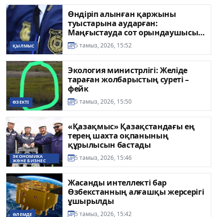
Өндіріп алынған қаржыны
туыстарына аударған:
Маңғыстауда сот орындаушысы
тергеліп жатыр
5 тамыз, 2026, 15:52
ҚЫЛМЫС
Экология министрлігі: Желіде
тараған жолбарыстың суреті –
фейк
5 тамыз, 2026, 15:50
ӨЗЕКТІ
«Қазақмыс» Қазақстандағы ең
терең шахта оқпанының
құрылысын бастады
ЭКОНОМИКА
5 тамыз, 2026, 15:46
ЖӘНЕ БИЗНЕС
Жасанды интеллекті бар
Өзбекстанның алғашқы жерсерігі
ұшырылды
5 тамыз, 2026, 15:42
ӘЛЕМДЕ