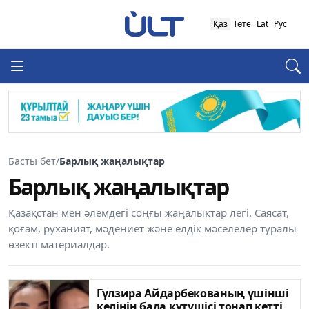
Қаз
Төте
Lat
Рус
Басты бет
/
Барлық жаңалықтар
Барлық жаңалықтар
Қазақстан мен әлемдегі соңғы жаңалықтар легі. Саясат,
қоғам, руханият, мәдениет және елдік мәселелер туралы
өзекті материалдар.
Гүлзира Айдарбекованың үшінші
келінін бала күтушісі тонап кетті