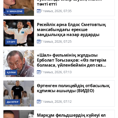
тәнті етті
7 тамыз, 2026, 07:35
U MAGAZINE
Ресейлік арна Елдос Сметовтың
мансабындағы ерекше
заңдылыққа назар аударды
7 тамыз, 2026, 07:25
СПОРТ
«Шал» фильмінің жұлдызы
Ерболат Тоғызақов: «Өз пәтерім
болмаса, үйленбеймін деп сөз
бергенмін»
7 тамыз, 2026, 07:13
ҚОҒАМ
Өртенген полицейдің отбасылық
құпиясы ашылды (ВИДЕО)
7 тамыз, 2026, 07:12
ДЫЗЕТЕР
Марқұм фельдшердің күйеуі ел