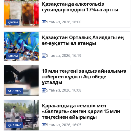
Қазақстанда алкогольсіз
сусындар өндірісі 17%-ға артты
5 тамыз, 2026, 18:00
ҚОҒАМ
Қазақстан Орталық Азиядағы ең
әл-ауқатты ел атанды
5 тамыз, 2026, 16:19
ҚОҒАМ
10 млн теңгені заңсыз айналымға
жіберген күдікті Ақтөбеде
ұсталды
5 тамыз, 2026, 16:08
ҚЫЛМЫС
Қарағандыда «емші» мен
«балгерге» сенген қария 15 млн
теңгесінен айырылды
5 тамыз, 2026, 16:05
ҚЫЛМЫС