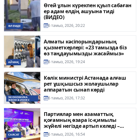
Өгей ұлын күрекпен қуып сабаған
ер адам елдің ашуына тиді
(ВИДЕО)
6 тамыз, 2026, 20:22
ӘЛЕМДЕ
Алматы кәсіпорындарының
қызметкерлері: «23 тамызда біз
өз таңдауымызды жасаймыз»
6 тамыз, 2026, 19:24
АЙМАҚ
Көлік министрі Астанада алғаш
рет ұшқышсыз жолаушылар
аппаратын сынап көрді
ЭКОНОМИКА
6 тамыз, 2026, 17:32
ЖӘНЕ БИЗНЕС
Партиялар мен азаматтық
қоғамның өзара іс-қимылы
жүйелі негізде артып келеді –
«Sarap» клубының сарапшылары
6 тамыз, 2026, 16:54
САЯСАТ