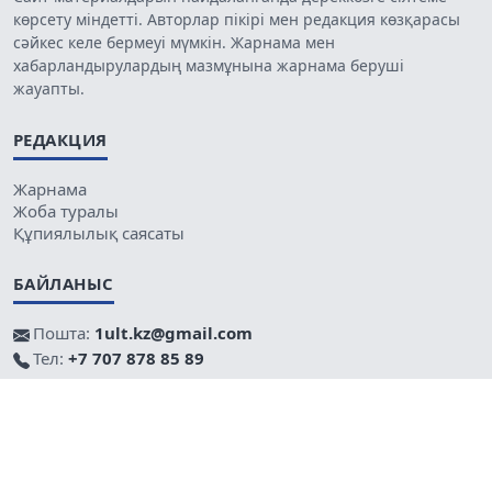
көрсету міндетті. Авторлар пікірі мен редакция көзқарасы
сәйкес келе бермеуі мүмкін. Жарнама мен
хабарландырулардың мазмұнына жарнама беруші
жауапты.
РЕДАКЦИЯ
Жарнама
Жоба туралы
Құпиялылық саясаты
БАЙЛАНЫС
Пошта:
1ult.kz@gmail.com
Тел:
+7 707 878 85 89
Поддержка
WebAudit