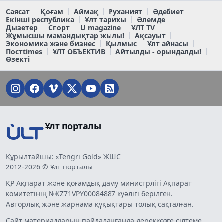
Саясат
Қоғам
Аймақ
Руханият
Әдебиет
Екінші республика
Ұлт тарихы
Әлемде
Дызетер
Спорт
U magazine
ҰЛТ TV
Жұмысшы мамандықтар жылы!
Ақсауыт
Экономика және бизнес
Қылмыс
Ұлт айнасы
Постtimes
ҰЛТ ОБЪЕКТИВ
Айтылды - орындалды!
Өзекті
Ұлт порталы
Құрылтайшы: «Tengri Gold» ЖШС
2012-2026 © Ұлт порталы
ҚР Ақпарат және қоғамдық даму министрлігі Ақпарат
комитетінің №KZ71VPY00084887 куәлігі берілген.
Авторлық және жарнама құқықтары толық сақталған.
Сайт материалдарын пайдаланғанда дереккөзге сілтеме