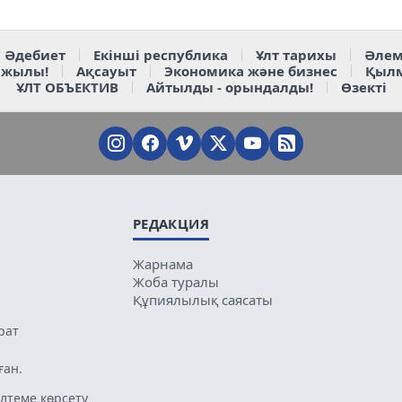
Әдебиет
Екінші республика
Ұлт тарихы
Әлем
 жылы!
Ақсауыт
Экономика және бизнес
Қыл
ҰЛТ ОБЪЕКТИВ
Айтылды - орындалды!
Өзекті
РЕДАКЦИЯ
Жарнама
Жоба туралы
Құпиялылық саясаты
рат
ған.
лтеме көрсету