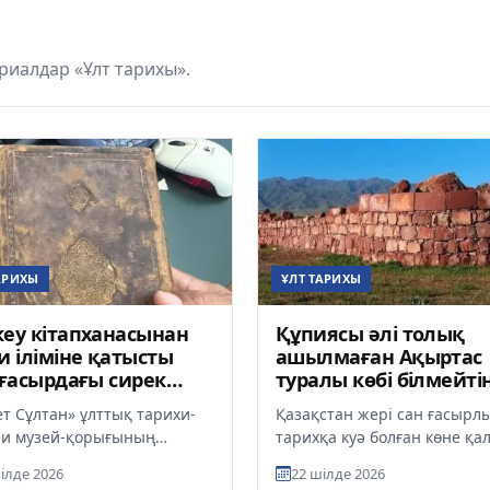
иалдар «Ұлт тарихы».
АРИХЫ
ҰЛТ ТАРИХЫ
еу кітапханасынан
Құпиясы әлі толық
и іліміне қатысты
ашылмаған Ақыртас
 ғасырдағы сирек
туралы көбі білмейті
жазба табылды
ақиқаттар
ет Сұлтан» ұлттық тарихи-
Қазақстан жері сан ғасырл
и музей-қорығының
тарихқа куә болған көне қа
тану ғылыми орталығының
мен сәулет ескерткіштеріне
ілде 2026
22 шілде 2026
дары Ресей мемлекеттік
Солардың ішінде ең көп...