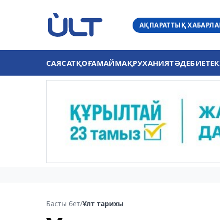
АҚПАРАТТЫҚ ХАБАРЛ
САЯСАТ
ҚОҒАМ
АЙМАҚ
РУХАНИЯТ
ӘДЕБИЕТ
ЕК
Басты бет
/
Ұлт тарихы