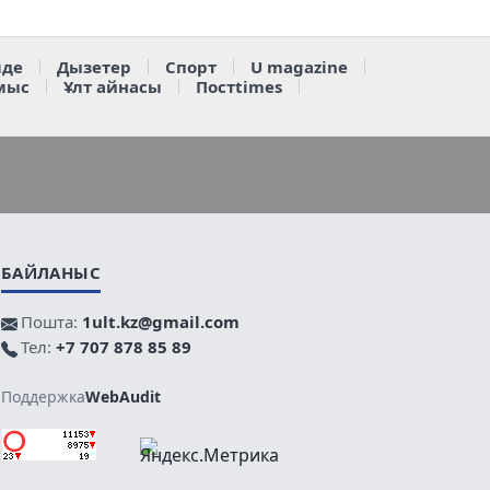
де
Дызетер
Спорт
U magazine
мыс
Ұлт айнасы
Постtimes
БАЙЛАНЫС
Пошта:
1ult.kz@gmail.com
Тел:
+7 707 878 85 89
Поддержка
WebAudit