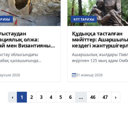
АРИХЫ
ҰЛТ ТАРИХЫ
ғыстаудан
Құдыққа тасталған
ациялық олжа:
мәйіттер: Ашаршыл
ай мен Византияның
кездегі жантүршігерл
ң жылдық теңгелері
жайттар
стау облысындағы
Ашаршылық жылдары Павл
ылды
абақ қалашығында
өңірінен 125 мың адам Омб
зілген археологиялық
Сібірге босып кеткен. Облы
еулер Қазақстан аумағының
мемлекеттік архив деректер.
аусым 2026
31 мамыр 2026
 халықар...
‹
1
2
3
4
5
6
...
46
47
›