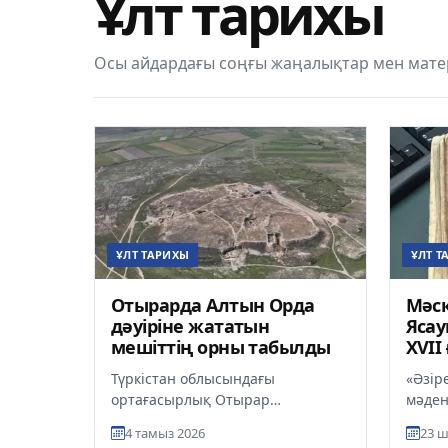
Ұлт тарихы
Осы айдардағы соңғы жаңалықтар мен матер
ҰЛТ ТАРИХЫ
ҰЛТ Т
Отырарда Алтын Орда
Мәск
дәуіріне жататын
Ясау
мешіттің орны табылды
XVII
қол
Түркістан облысындағы
«Әзір
ортағасырлық Отырар
мәден
қалашығында археологтар Алтын
Ясауи
4 тамыз 2026
23 ш
Орда дәуіріне жататын ең көне
ғалым