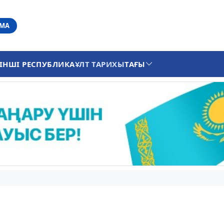
АМА
ІНШІ РЕСПУБЛИКА
ҰЛТ ТАРИХЫ
ТАҒЫ