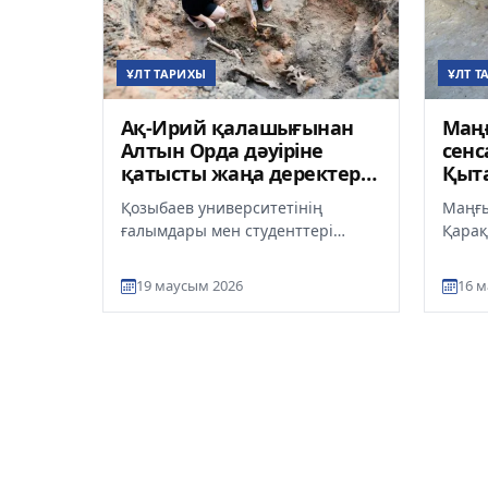
ҰЛТ ТАРИХЫ
ҰЛТ Т
Ақ-Ирий қалашығынан
Маң
Алтын Орда дәуіріне
сенс
қатысты жаңа деректер
Қыт
табылды
2 мы
Қозыбаев университетінің
Маңғы
таб
ғалымдары мен студенттері
Қарақ
Солтүстік Қазақстандағы ежелгі
жүргі
«Ақ-Ирий» қалашығында
зертт
19 маусым 2026
16 м
жүргізілген...
ежелгі