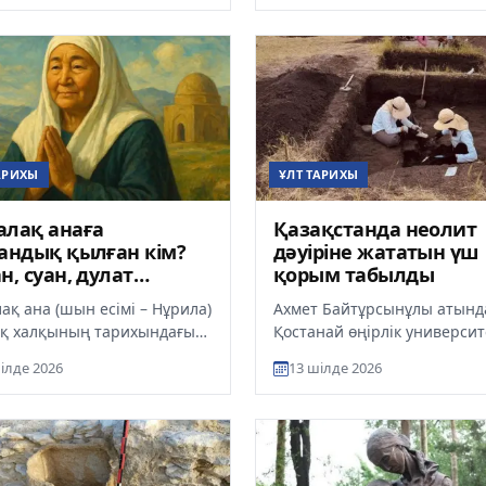
.
АРИХЫ
ҰЛТ ТАРИХЫ
лақ анаға
Қазақстанда неолит
андық қылған кім?
дәуіріне жататын үш
н, суан, дулат
қорым табылды
алары кімнен
ақ ана (шын есімі – Нұрила)
Ахмет Байтұрсынұлы атынд
ады?
ақ халқының тарихындағы
Қостанай өңірлік университ
сиетті аналардың бірі. Ол
ғалымдары Қостанай облы
ілде 2026
13 шілде 2026
Ахмет Ясауидің қы...
Әулиекөл ауданында жүргізіл