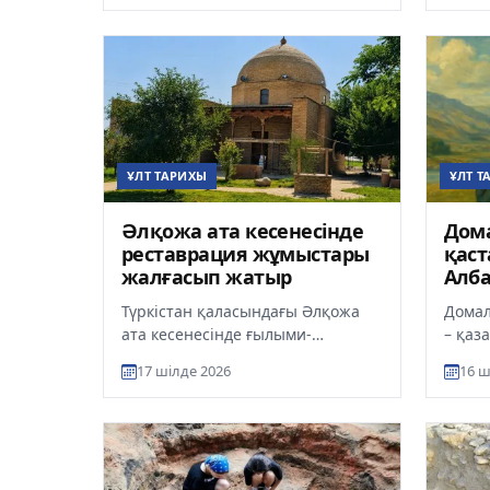
мешіттің орны...
кітап..
ҰЛТ ТАРИХЫ
ҰЛТ Т
Әлқожа ата кесенесінде
Дома
реставрация жұмыстары
қаст
жалғасып жатыр
Алба
тайп
Түркістан қаласындағы Әлқожа
Домал
тар
ата кесенесінде ғылыми-
– қаз
реставрация жұмыстары кезең-
ең қа
17 шілде 2026
16 ш
кезеңімен жүргізіліп келеді, деп
Қожа 
ха...