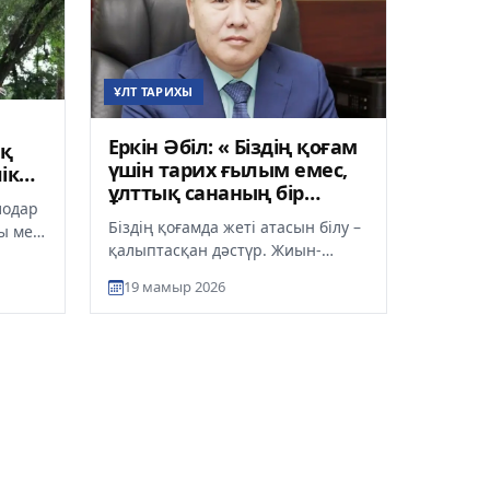
ҰЛТ ТАРИХЫ
Еркін Әбіл: « Біздің қоғам
ық
үшін тарих ғылым емес,
ік
ұлттық сананың бір
одар
бөлігі»
Біздің қоғамда жеті атасын білу –
ы мен
қалыптасқан дәстүр. Жиын-
стық
отырыста шежіре тарқатып,
..
19 мамыр 2026
туыстық байланысты іздеу де қа...