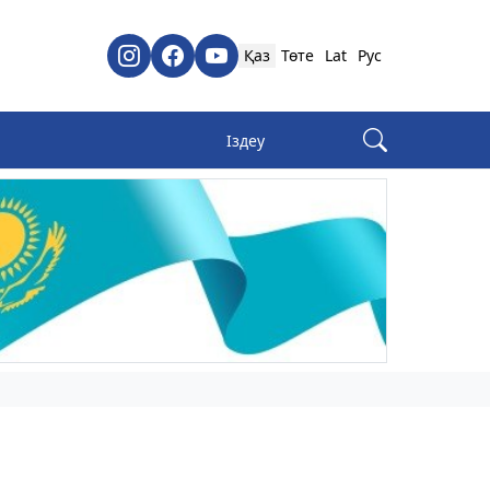
Қаз
Төте
Lat
Рус