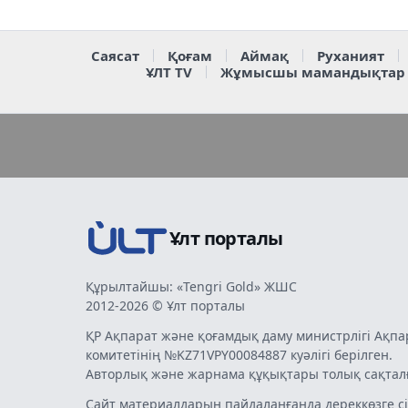
Саясат
Қоғам
Аймақ
Руханият
ҰЛТ TV
Жұмысшы мамандықтар
Ұлт порталы
Құрылтайшы: «Tengri Gold» ЖШС
2012-2026 © Ұлт порталы
ҚР Ақпарат және қоғамдық даму министрлігі Ақпа
комитетінің №KZ71VPY00084887 куәлігі берілген.
Авторлық және жарнама құқықтары толық сақтал
Сайт материалдарын пайдаланғанда дереккөзге сі