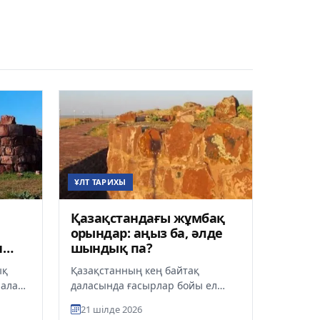
ҰЛТ ТАРИХЫ
Қазақстандағы жұмбақ
орындар: аңыз ба, әлде
н
шындық па?
ық
Қазақстанның кең байтақ
лалар
даласында ғасырлар бойы ел
 бай.
аузынан түспей келе жатқан
21 шілде 2026
жұмбақ мекендер аз емес. Бір