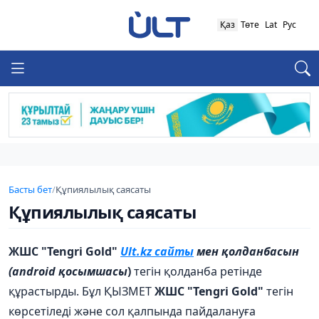
Қаз
Төте
Lat
Рус
Басты бет
/
Құпиялылық саясаты
Құпиялылық саясаты
ЖШС "Tengri Gold"
Ult
.
kz
сайты
мен қолданбасын
(
android
қосымшасы
)
тегін қолданба ретінде
құрастырды. Бұл ҚЫЗМЕТ
ЖШС "Tengri Gold"
тегін
көрсетіледі және сол қалпында пайдалануға