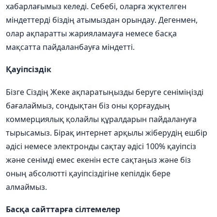
хабарлағымыз
келеді
.
Себебі
,
оларға
жүктелген
міндеттерді
біздің
атымыздан
орындау
.
Дегенмен
,
олар
ақпаратты
жарияламауға
немесе
басқа
мақсатта
пайдаланбауға
міндетті
.
Қауіпсіздік
Бізге Сіздің Жеке ақпаратыңызды беруге сеніміңізді
бағалаймыз, сондықтан біз оны қорғаудың
коммерциялық қолайлы құралдарын пайдалануға
тырысамыз. Бірақ интернет арқылы жіберудің ешбір
әдісі немесе электронды сақтау әдісі 100% қауіпсіз
және сенімді емес екенін есте сақтаңыз және біз
оның абсолютті қауіпсіздігіне кепілдік бере
алмаймыз.
Басқа сайттарға сілтемелер