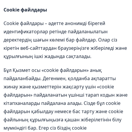
Cookie
файлдары
Cookie
файлдары
–
әдетте
анонимді
бірегей
идентификаторлар
ретінде
пайдаланылатын
деректердің
шағын
көлемі
бар
файлдар
.
Олар
сіз
кіретін
веб
-
сайттардан
браузеріңізге
жіберіледі
және
құрылғының
ішкі
жадында
сақталады
.
Бұл
Қызмет
осы
«cookie
файлдарын
»
анық
пайдаланбайды
.
Дегенмен
,
қолданба
ақпаратты
жинау
және
қызметтерін
жақсарту
үшін
«cookie
файлдарын
»
пайдаланатын
үшінші
тарап
кодын
және
кітапханаларды
пайдалана
алады
.
Сізде
бұл
cookie
файлдарын
қабылдау
немесе
бас
тарту
және
cookie
файлының
құрылғыңызға
қашан
жіберілетінін
білу
мүмкіндігі
бар
.
Егер
сіз
біздің
cookie