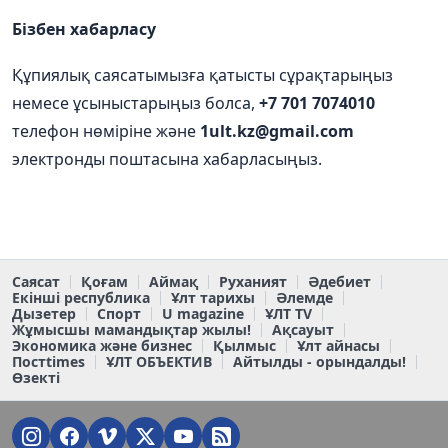
Бізбен хабарласу
Құпиялық саясатымызға қатысты сұрақтарыңыз
немесе ұсыныстарыңыз болса,
+7 701 7074010
телефон нөміріне және
1ult.kz@gmail.com
электронды поштасына хабарласыңыз.
Саясат
Қоғам
Аймақ
Руханият
Әдебиет
Екінші республика
Ұлт тарихы
Әлемде
Дызетер
Спорт
U magazine
ҰЛТ TV
Жұмысшы мамандықтар жылы!
Ақсауыт
Экономика және бизнес
Қылмыс
Ұлт айнасы
Постtimes
ҰЛТ ОБЪЕКТИВ
Айтылды - орындалды!
Өзекті