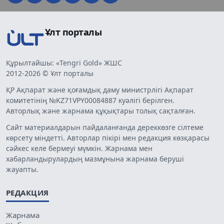
Ұлт порталы
Құрылтайшы: «Tengri Gold» ЖШС
2012-2026 © Ұлт порталы
ҚР Ақпарат және қоғамдық даму министрлігі Ақпарат
комитетінің №KZ71VPY00084887 куәлігі берілген.
Авторлық және жарнама құқықтары толық сақталған.
Сайт материалдарын пайдаланғанда дереккөзге сілтеме
көрсету міндетті. Авторлар пікірі мен редакция көзқарасы
сәйкес келе бермеуі мүмкін. Жарнама мен
хабарландырулардың мазмұнына жарнама беруші
жауапты.
РЕДАКЦИЯ
Жарнама