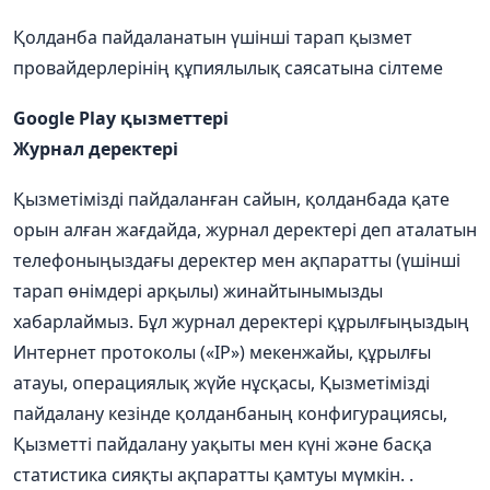
Қолданба
пайдаланатын
үшінші
тарап
қызмет
провайдерлерінің
құпиялылық
саясатына
сілтеме
Google Play
қызметтері
Журнал
деректері
Қызметімізді
пайдаланған
сайын
,
қолданбада
қате
орын
алған
жағдайда
,
журнал
деректері
деп
аталатын
телефоныңыздағы
деректер
мен
ақпаратты
(
үшінші
тарап
өнімдері
арқылы
)
жинайтынымызды
хабарлаймыз
.
Бұл
журнал
деректері
құрылғыңыздың
Интернет
протоколы
(«IP»)
мекенжайы
,
құрылғы
атауы
,
операциялық
жүйе
нұсқасы
,
Қызметімізді
пайдалану
кезінде
қолданбаның
конфигурациясы
,
Қызметті
пайдалану
уақыты
мен
күні
және
басқа
статистика
сияқты
ақпаратты
қамтуы
мүмкін
. .