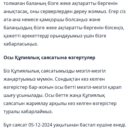
толмаған баланың бізге жеке ақпаратты бергенін
анықтасақ, оны серверлерден дереу жоямыз. Егер сіз
ата-ана немесе қамқоршы болсаңыз және
балаңыздың бізге жеке ақпаратты бергенін білсеңіз,
қажетті әрекеттерді орындауымыз үшін бізге
хабарласыңыз.
Осы Құпиялық саясатына өзгертулер
Біз Құпиялылық саясатымызды мезгіл-мезгіл
жаңартуымыз мүмкін. Сондықтан кез келген
өзгерістер бар-жоғын осы бетті мезгіл-мезгіл қарап
шығу ұсынылады. Осы бетте жаңа Құпиялық
саясатын жариялау арқылы кез келген өзгерістер
туралы хабарлаймыз.
Бұл саясат 05-12-2024
уақытынан
бастап күшіне енеді.