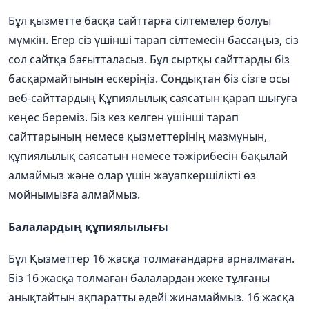
Бұл қызметте басқа сайттарға сілтемелер болуы
мүмкін. Егер сіз үшінші тарап сілтемесін бассаңыз, сіз
сол сайтқа бағытталасыз. Бұл сыртқы сайттарды біз
басқармайтынын ескеріңіз. Сондықтан біз сізге осы
веб-сайттардың Құпиялылық саясатын қарап шығуға
кеңес береміз. Біз кез келген үшінші тарап
сайттарының немесе қызметтерінің мазмұнын,
құпиялылық саясатын немесе тәжірибесін бақылай
алмаймыз және олар үшін жауапкершілікті өз
мойнымызға алмаймыз.
Балалардың құпиялылығы
Бұл Қызметтер 16 жасқа толмағандарға арналмаған.
Біз 16 жасқа толмаған балалардан жеке тұлғаны
анықтайтын ақпаратты әдейі жинамаймыз. 16 жасқа