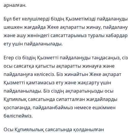
арналған.
Бұл
бет
келушілерді
біздің
Қызметімізді
пайдалануды
шешкен
жағдайда
Жеке
ақпаратты
жинау
,
пайдалану
және
ашу
жөніндегі
саясаттарымыз
туралы
хабардар
ету
үшін
пайдаланылады
.
Егер
сіз
біздің
Қызметті
пайдалануды
таңдасаңыз
,
сіз
осы
саясатқа
қатысты
ақпаратты
жинауға
және
пайдалануға
келісесіз
.
Біз
жинайтын
Жеке
ақпарат
Қызметті
қамтамасыз
ету
және
жақсарту
үшін
пайдаланылады
.
Біз
сіздің
ақпаратыңызды
осы
Құпиялық
саясатында
сипатталған
жағдайларды
қоспағанда
,
пайдаланбаймыз
немесе
ешкіммен
бөліспейміз
.
Осы
Құпиялылық
саясатында
қолданылған