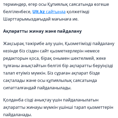
терминдер
,
егер
осы
Құпиялық
саясатында
өзгеше
белгіленбесе
,
Ult.kz
сайтында
қолжетімді
Шарттарымыздағыдай
мағынаға
ие
.
Ақпаратты
жинау
және
пайдалану
Жақсырақ
тәжірибе
алу
үшін
,
Қызметімізді
пайдалану
кезінде
біз
сізден
сайт
қызметкерлерін
немесе
редакторын
қоса
,
бірақ
онымен
шектелмей
,
жеке
тұлғаны
анықтайтын
белгілі
бір
ақпаратты
беруіңізді
талап
етуіміз
мүмкін
.
Біз
сұраған
ақпарат
бізде
сақталады
және
осы
құпиялылық
саясатында
сипатталғандай
пайдаланылады
.
Қолданба
сізді
анықтау
үшін
пайдаланылатын
ақпаратты
жинауы
мүмкін
үшінші
тарап
қызметтерін
пайдаланады
.