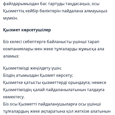
файлдарымыздан
бас
тартуды
таңдасаңыз
,
осы
Қызметтің
кейбір
бөліктерін
пайдалана
алмауыңыз
мүмкін
.
Қызмет
көрсетушілер
Біз
келесі
себептерге
байланысты
үшінші
тарап
компаниялары
мен
жеке
тұлғаларды
жұмысқа
ала
аламыз
:
Қызметімізді
жеңілдету
үшін
;
Біздің
атымыздан
Қызмет
көрсету
;
Қызметке
қатысты
қызметтерді
орындауға
;
немесе
Қызметіміздің
қалай
пайдаланылатынын
талдауға
көмектесу
.
Біз
осы
Қызметті
пайдаланушыларға
осы
үшінші
тұлғалардың
жеке
ақпаратына
қол
жеткізе
алатынын