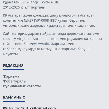
Құрылтайшы: «Tengri Gold» ЖШС
2012-2026 © Ұлт порталы
ҚР Ақпарат және қоғамдық даму министрлігі Ақпарат
комитетінің №KZ71VPY00084887 куәлігі берілген.
Авторлық және жарнама құқықтары толық сақталған.
Сайт материалдарын пайдаланғанда дереккөзге сілтеме
көрсету міндетті. Авторлар пікірі мен редакция көзқарасы
сәйкес келе бермеуі мүмкін. Жарнама мен
хабарландырулардың мазмұнына жарнама беруші
жауапты.
РЕДАКЦИЯ
Жарнама
Жоба туралы
Құпиялылық саясаты
БАЙЛАНЫС
Пошта:
1ult.kz@gmail.com