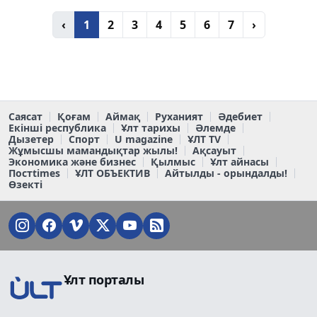
‹
1
2
3
4
5
6
7
›
Саясат
Қоғам
Аймақ
Руханият
Әдебиет
Екінші республика
Ұлт тарихы
Әлемде
Дызетер
Спорт
U magazine
ҰЛТ TV
Жұмысшы мамандықтар жылы!
Ақсауыт
Экономика және бизнес
Қылмыс
Ұлт айнасы
Постtimes
ҰЛТ ОБЪЕКТИВ
Айтылды - орындалды!
Өзекті
Ұлт порталы