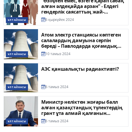
“Өзіңнен емес, өзгеге қарап сабақ
алған әлдеқайда арзан” - Елдегі
гендерлік саясаттың жай-
жапсары қандай?
6 қыркүйек 2024
ҰЛТ АЙНАСЫ
Атом электр станциясы көптеген
салалардың дамуына серпін
береді – Павлодарда қоғамдық
талқылаулар өтті
10 тамыз 2024
ҰЛТ АЙНАСЫ
АЭС қаншалықты радиактивті?
6 тамыз 2024
ҰЛТ АЙНАСЫ
Министр неліктен жоғары балл
алған қазақстандық түлектердің
грант ұта алмай қалғанын
түсіндірді
6 тамыз 2024
ҰЛТ АЙНАСЫ