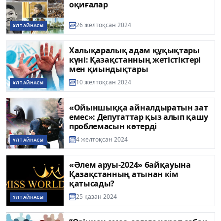
оқиғалар
26 желтоқсан 2024
ҰЛТ АЙНАСЫ
Халықаралық адам құқықтары
күні: Қазақстанның жетістіктері
мен қиындықтары
10 желтоқсан 2024
ҰЛТ АЙНАСЫ
«Ойыншыққа айналдыратын зат
емес»: Депутаттар қыз алып қашу
проблемасын көтерді
4 желтоқсан 2024
ҰЛТ АЙНАСЫ
«Әлем аруы-2024» байқауына
Қазақстанның атынан кім
қатысады?
25 қазан 2024
ҰЛТ АЙНАСЫ