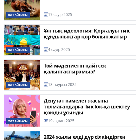
17 сәуір 2025
ҰЛТ АЙНАСЫ
Ұлттық идеология: Қорғалуы тиіс
құндылықтар қор болып жатыр
4 сәуір 2025
ҰЛТ АЙНАСЫ
Той мәдениетін қайтсек
қалыптастырамыз?
18 наурыз 2025
ҰЛТ АЙНАСЫ
Депутат кәмелет жасына
толмағандарға ТикТок-қа шектеу
қоюды ұсынды
19 ақпан 2025
ҰЛТ АЙНАСЫ
2024 жылы елді дүр сілкіндірген