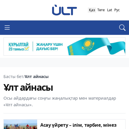
Қаз
Төте
Lat
Рус
Басты бет
/
Ұлт айнасы
Ұлт айнасы
Осы айдардағы соңғы жаңалықтар мен материалдар
«Ұлт айнасы».
Асау үйрету – ілім, тәрбие, мінез