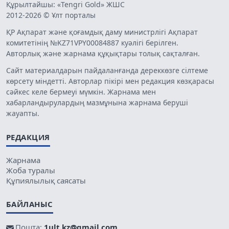
Құрылтайшы: «Tengri Gold» ЖШС
2012-2026 © Ұлт порталы
ҚР Ақпарат және қоғамдық даму министрлігі Ақпарат
комитетінің №KZ71VPY00084887 куәлігі берілген.
Авторлық және жарнама құқықтары толық сақталған.
Сайт материалдарын пайдаланғанда дереккөзге сілтеме
көрсету міндетті. Авторлар пікірі мен редакция көзқарасы
сәйкес келе бермеуі мүмкін. Жарнама мен
хабарландырулардың мазмұнына жарнама беруші
жауапты.
РЕДАКЦИЯ
Жарнама
Жоба туралы
Құпиялылық саясаты
БАЙЛАНЫС
Пошта:
1ult.kz@gmail.com