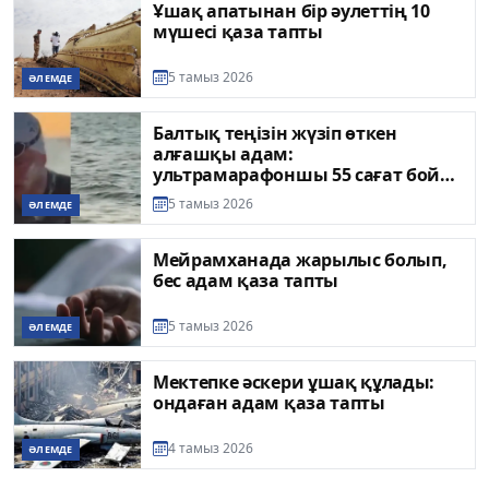
Ұшақ апатынан бір әулеттің 10
мүшесі қаза тапты
5 тамыз 2026
ӘЛЕМДЕ
Балтық теңізін жүзіп өткен
алғашқы адам:
ультрамарафоншы 55 сағат бойы
көз ілмеген
5 тамыз 2026
ӘЛЕМДЕ
Мейрамханада жарылыс болып,
бес адам қаза тапты
5 тамыз 2026
ӘЛЕМДЕ
Мектепке әскери ұшақ құлады:
ондаған адам қаза тапты
4 тамыз 2026
ӘЛЕМДЕ