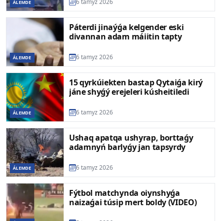
6 tamyz 2026
ÁLEMDE
Páterdi jinaýǵa kelgender eski
divannan adam máiitin tapty
6 tamyz 2026
ÁLEMDE
15 qyrkúiekten bastap Qytaiǵa kirý
jáne shyǵý erejeleri kúsheitiledi
6 tamyz 2026
ÁLEMDE
Ushaq apatqa ushyrap, borttaǵy
adamnyń barlyǵy jan tapsyrdy
6 tamyz 2026
ÁLEMDE
Fýtbol matchynda oiynshyǵa
naizaǵai túsip mert boldy (VIDEO)