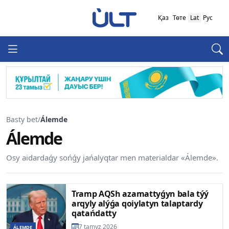
Қаз
Төте
Lat
Рус
Basty bet
/
Álemde
Álemde
Osy aidardaǵy sońǵy jańalyqtar men materialdar «Álemde».
Tramp AQSh azamattyǵyn bala týý
arqyly alýǵa qoiylatyn talaptardy
qatańdatty
7 tamyz 2026
ÁLEMDE