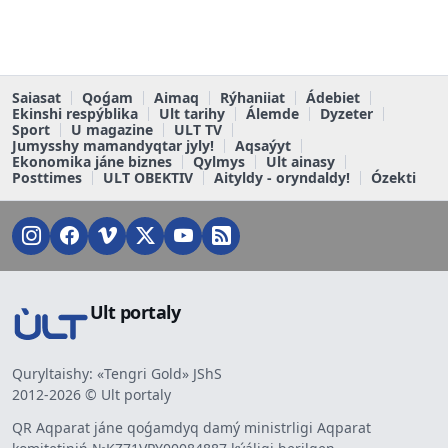
Saiasat
Qoǵam
Aimaq
Rýhaniiat
Ádebiet
Ekinshi respýblika
Ult tarihy
Álemde
Dyzeter
Sport
U magazine
ULT TV
Jumysshy mamandyqtar jyly!
Aqsaýyt
Ekonomika jáne biznes
Qylmys
Ult ainasy
Posttimes
ULT OBEKTIV
Aityldy - oryndaldy!
Ózekti
Ult portaly
Quryltaishy: «Tengri Gold» JShS
2012-2026 © Ult portaly
QR Aqparat jáne qoǵamdyq damý ministrligi Aqparat