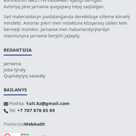
komitetiniń №KZ71VPY00084887 kýáligi berilgen.
Avtorlyq jáne jarnama quqyqtary tolyq saqtalǵan.
Sait materialdaryn paidalanǵanda derekkózge silteme kórsetý
mindetti. Avtorlar pikiri men redaktsiia kózqarasy sáikes kele
bermeýi múmkin. Jarnama men habarlandyrýlardyń
mazmunyna jarnama berýshi jaýapty.
REDAKTSIIA
Jarnama
Joba týraly
Qupiialylyq saiasaty
BAILANYS
Poshta:
1ult.kz@gmail.com
Tel:
+7 707 878 85 89
Podderjka
WebAudit