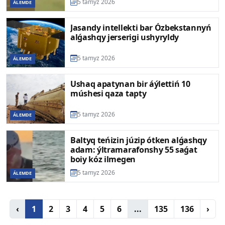
5 tamyz 2026
ÁLEMDE
Jasandy intellekti bar Ózbekstannyń
alǵashqy jerserigi ushyryldy
5 tamyz 2026
ÁLEMDE
Ushaq apatynan bir áýlettiń 10
múshesi qaza tapty
5 tamyz 2026
ÁLEMDE
Baltyq teńizin júzip ótken alǵashqy
adam: ýltramarafonshy 55 saǵat
boiy kóz ilmegen
5 tamyz 2026
ÁLEMDE
‹
1
2
3
4
5
6
...
135
136
›