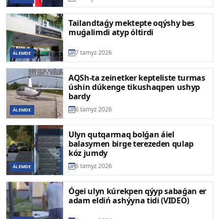
Tailandtaǵy mektepte oqýshy bes
muǵalimdi atyp óltirdi
7 tamyz 2026
ÁLEMDE
AQSh-ta zeinetker kepteliste turmas
úshin dúkenge tikushaqpen ushyp
bardy
6 tamyz 2026
ÁLEMDE
Ulyn qutqarmaq bolǵan áiel
balasymen birge terezeden qulap
kóz jumdy
6 tamyz 2026
ÁLEMDE
Ógei ulyn kúrekpen qýyp sabaǵan er
adam eldiń ashýyna tidi (VIDEO)