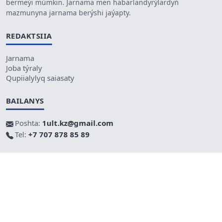
bermeýi múmkin. Jarnama men habarlandyrýlardyń
mazmunyna jarnama berýshi jaýapty.
REDAKTSIIA
Jarnama
Joba týraly
Qupiialylyq saiasaty
BAILANYS
Poshta:
1ult.kz@gmail.com
Tel:
+7 707 878 85 89
Podderjka
WebAudit
Táýelsiz internet-basylym - ult.kz