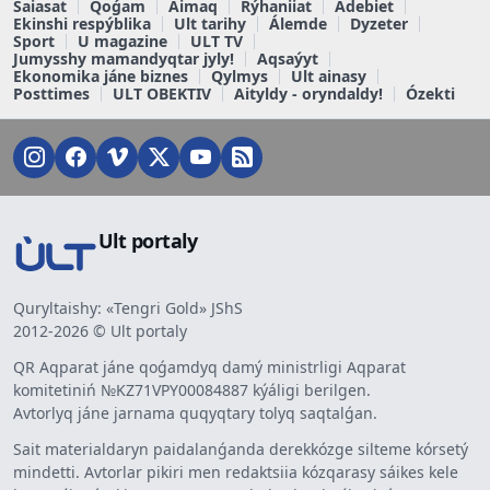
Saiasat
Qoǵam
Aimaq
Rýhaniiat
Ádebiet
Ekinshi respýblika
Ult tarihy
Álemde
Dyzeter
Sport
U magazine
ULT TV
Jumysshy mamandyqtar jyly!
Aqsaýyt
Ekonomika jáne biznes
Qylmys
Ult ainasy
Posttimes
ULT OBEKTIV
Aityldy - oryndaldy!
Ózekti
Ult portaly
Quryltaishy: «Tengri Gold» JShS
2012-2026 © Ult portaly
QR Aqparat jáne qoǵamdyq damý ministrligi Aqparat
komitetiniń №KZ71VPY00084887 kýáligi berilgen.
Avtorlyq jáne jarnama quqyqtary tolyq saqtalǵan.
Sait materialdaryn paidalanǵanda derekkózge silteme kórsetý
mindetti. Avtorlar pikiri men redaktsiia kózqarasy sáikes kele