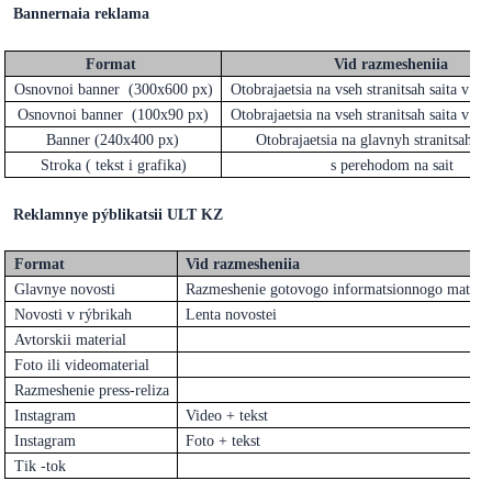
Bannernaia reklama
Format
Vid razmesheniia
Osnovnoi banner (300x600 px)
Otobrajaetsia na vseh stranitsah saita v ve
Osnovnoi banner (100x90 px)
Otobrajaetsia na vseh stranitsah saita v ve
Banner (240x400 px)
Otobrajaetsia na glavnyh stranitsah r
Stroka ( tekst i grafika)
s perehodom na sait
Reklamnye pýblikatsii ULT KZ
Format
Vid razmesheniia
Glavnye novosti
Razmeshenie gotovogo informatsionnogo materiala
Novosti v rýbrikah
Lenta novostei
Avtorskii material
Foto ili videomaterial
Razmeshenie press-reliza
Instagram
Video + tekst
Instagram
Foto + tekst
Tik -tok