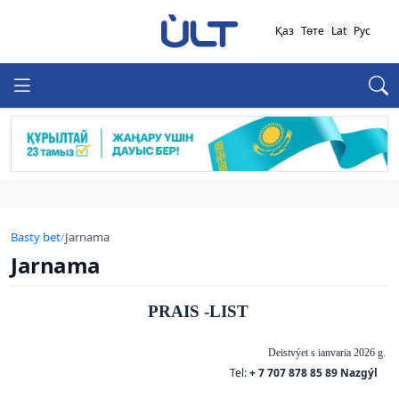
Қаз
Төте
Lat
Рус
Basty bet
/
Jarnama
Jarnama
PRAIS -LIST
Deistvýet s ianvaria 2026 g.
Tel:
+ 7 707 878 85 89 Nazgýl