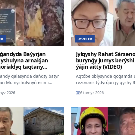
ER
DYZETER
ǵandyda Baýyrjan
Jylqyshy Rahat Sársenov
shulyna arnalǵan
burynǵy jumys berýshi
rialdyq taqtany
ýájin aitty (VIDEO)
en uryp syndyrǵan
andy qalasynda dańqty batyr
Aqtóbe oblysynda qoǵamda 
jan Momyshulynyń esimi
rezonans týdyrǵan jylqyshy 
gen tóbedegi memorialdyq
Sársenovke qatysty daýǵa
myz 2026
6 tamyz 2026
y belgisiz bireýle...
bailanysty onyń burynǵy ju...