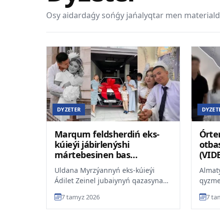
Osy aidardaǵy sońǵy jańalyqtar men materiald
DYZETER
DYZET
Marqum feldsherdiń eks-
Órte
kúieýi jábirlenýshi
otba
mártebesinen bas
(VID
tartpaitynyn aitty
Uldana Myrzýannyń eks-kúieýi
Almaty
Ádilet Zeinel jubaiynyń qazasyna
qyzme
qatysty is boiynsha jábirlenýshi
qazas
7 tamyz 2026
7 ta
mártebesinen bas tar...
jatyr.