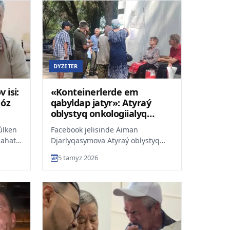
DYZETER
 isi:
«Konteinerlerde em
 óz
qabyldap jatyr»: Atyraý
oblystyq onkologiialyq
ortalyǵyndaǵy jaǵdai
úlken
Facebook jelisinde Aiman
qoǵam talqysyna tústi
Rahat
Djarlyqasymova Atyraý oblystyq
onkologiialyq ortalyǵyndaǵy
5 tamyz 2026
jaǵdaiǵa qatysty jazba jariiala...