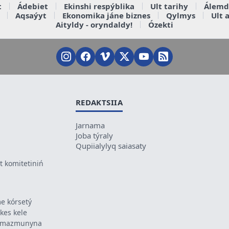
t
Ádebiet
Ekinshi respýblika
Ult tarihy
Álemd
Aqsaýyt
Ekonomika jáne biznes
Qylmys
Ult 
Aityldy - oryndaldy!
Ózekti
REDAKTSIIA
Jarnama
Joba týraly
Qupiialylyq saiasaty
 komitetiniń
e kórsetý
ikes kele
ń mazmunyna