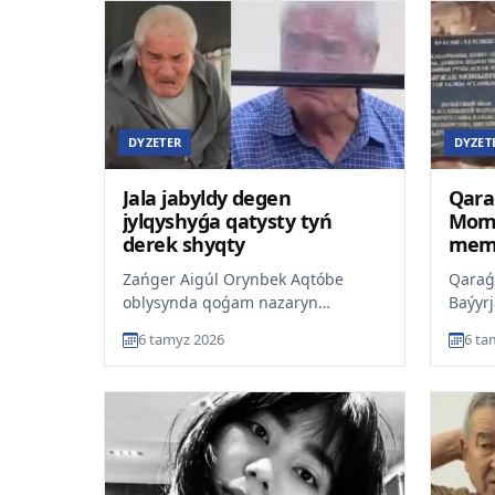
DYZETER
DYZET
Jala jabyldy degen
Qara
jylqyshyǵa qatysty tyń
Momy
derek shyqty
memo
tasp
Zańger Aigúl Orynbek Aqtóbe
Qaraǵ
oblysynda qoǵam nazaryn
Baýyr
aýdarǵan jylqyshy Rahat
beril
6 tamyz 2026
6 ta
Sársenovtiń isine qatysty óz
taqtan
kózqarasyn...