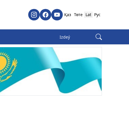
Қаз
Төте
Lat
Рус