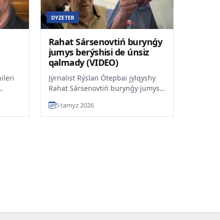
DYZETER
Rahat Sársenovtiń burynǵy
jumys berýshisi de únsiz
qalmady (VIDEO)
tti
ileri
Jýrnalist Rýslan Ótepbai jylqyshy
Rahat Sársenovtiń burynǵy jumys
deomen
berýshisi Tájiǵali Eleýovpen arnaiy
5 tamyz 2026
kezdesip, qoǵ...