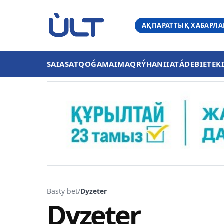
АҚПАРАТТЫҚ ХАБАРЛ
SAIASAT
QOǴAM
AIMAQ
RÝHANIIAT
ÁDEBIET
EK
Basty bet
/
Dyzeter
Dyzeter