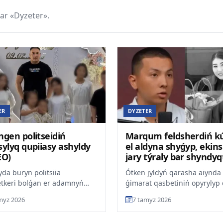
ar «Dyzeter».
ER
DYZETER
ngen politseidiń
Marqum feldsherdiń kú
sylyq qupiiasy ashyldy
el aldyna shyǵyp, ekins
EO)
jary týraly bar shyndyq
aitty (VIDEO)
da buryn politsiia
Ótken jyldyń qarasha aiynda
tkeri bolǵan er adamnyń
ǵimarat qasbetiniń opyrylyp 
y qoǵamda qyzý talqylanyp
saldarynan qaza tapqan feld
myz 2026
7 tamyz 2026
 Tergeýdiń aldyn ala mál...
Uldana Myrzýannyń ju...