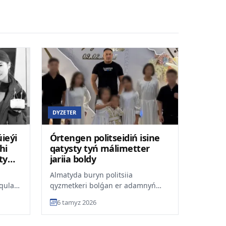
DYZETER
ieýi
Órtengen politseidiń isine
hi
qatysty tyń málimetter
ty
jariia boldy
Almatyda buryn politsiia
qulaýy
qyzmetkeri bolǵan er adamnyń
sher
qazasy qoǵamda qyzý talqylanyp
6 tamyz 2026
jatyr. Tergeýdiń aldyn ala mál...