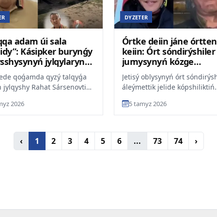
ER
DYZETER
yqqa adam úi sala
Órtke deiin jáne órtten
idy”: Kásipker burynǵy
keiin: Órt sóndirýshiler
sshysynyń jylqylaryn
jumysynyń kózge
ǵanyna senimdi
kórinbeitin tusyn kórse
ede qoǵamda qyzý talqyǵa
Jetisý oblysynyń órt sóndirýsh
 jylqyshy Rahat Sársenovtiń
áleýmettik jelide kópshiliktiń
qatysty sharýa qojalyǵynyń
nazaryn aýdarǵan áserli vi
myz 2026
5 tamyz 2026
jiǵali Eleý...
bólisti. Onda q...
‹
1
2
3
4
5
6
...
73
74
›