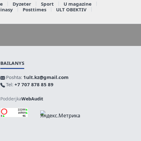
e
Dyzeter
Sport
U magazine
ainasy
Posttimes
ULT OBEKTIV
BAILANYS
Poshta:
1ult.kz@gmail.com
Tel:
+7 707 878 85 89
Podderjka
WebAudit