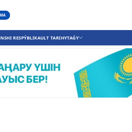
АМА
INSHI RESPÝBLIKA
ULT TARIHY
TAǴY