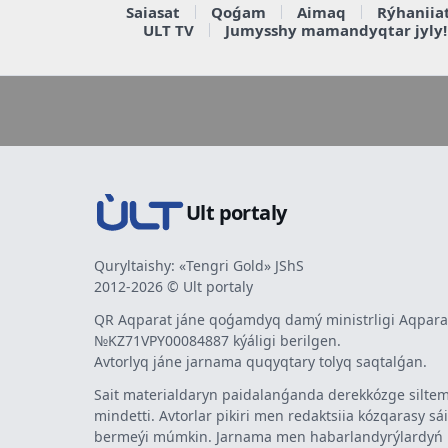
Saiasat
Qoǵam
Aimaq
Rýhaniia
ULT TV
Jumysshy mamandyqtar jyly!
Ult portaly
Quryltaishy: «Tengri Gold» JShS
2012-2026 © Ult portaly
QR Aqparat jáne qoǵamdyq damý ministrligi Aqparat
№KZ71VPY00084887 kýáligi berilgen.
Avtorlyq jáne jarnama quqyqtary tolyq saqtalǵan.
Sait materialdaryn paidalanǵanda derekkózge siltem
mindetti. Avtorlar pikiri men redaktsiia kózqarasy sá
bermeýi múmkin. Jarnama men habarlandyrýlardy