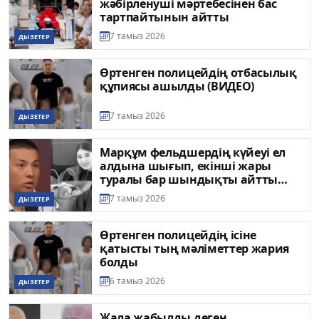
жәбірленуші мәртебесінен бас
тартпайтынын айтты
7 тамыз 2026
ДЫЗЕТЕР
Өртенген полицейдің отбасылық
құпиясы ашылды (ВИДЕО)
7 тамыз 2026
ДЫЗЕТЕР
Марқұм фельдшердің күйеуі ел
алдына шығып, екінші жары
туралы бар шындықты айтты
(ВИДЕО)
7 тамыз 2026
ДЫЗЕТЕР
Өртенген полицейдің ісіне
қатысты тың мәліметтер жария
болды
6 тамыз 2026
ДЫЗЕТЕР
Жала жабылды деген