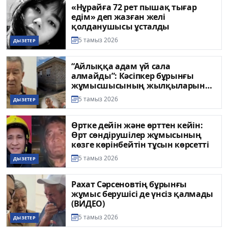
«Нұрайға 72 рет пышақ тығар
едім» деп жазған желі
қолданушысы ұсталды
5 тамыз 2026
ДЫЗЕТЕР
“Айлыққа адам үй сала
алмайды”: Кәсіпкер бұрынғы
жұмысшысының жылқыларын
ұрлағанына сенімді
5 тамыз 2026
ДЫЗЕТЕР
Өртке дейін және өрттен кейін:
Өрт сөндірушілер жұмысының
көзге көрінбейтін тұсын көрсетті
5 тамыз 2026
ДЫЗЕТЕР
Рахат Сәрсеновтің бұрынғы
жұмыс берушісі де үнсіз қалмады
(ВИДЕО)
5 тамыз 2026
ДЫЗЕТЕР