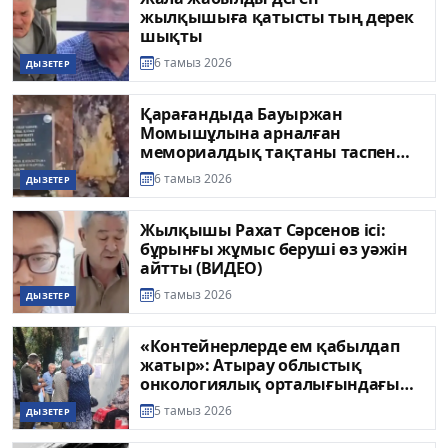
жылқышыға қатысты тың дерек
шықты
6 тамыз 2026
ДЫЗЕТЕР
Қарағандыда Бауыржан
Момышұлына арналған
мемориалдық тақтаны таспен
ұрып сындырған
6 тамыз 2026
ДЫЗЕТЕР
Жылқышы Рахат Сәрсенов ісі:
бұрынғы жұмыс беруші өз уәжін
айтты (ВИДЕО)
6 тамыз 2026
ДЫЗЕТЕР
«Контейнерлерде ем қабылдап
жатыр»: Атырау облыстық
онкологиялық орталығындағы
жағдай қоғам талқысына түсті
5 тамыз 2026
ДЫЗЕТЕР