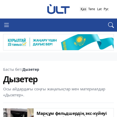
Қаз
Төте
Lat
Рус
Басты бет
/
Дызетер
Дызетер
Осы айдардағы соңғы жаңалықтар мен материалдар
«Дызетер».
Марқұм фельдшердің экс-күйеуі