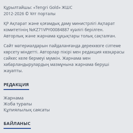
Құрылтайшы: «Tengri Gold» ЖШС
2012-2026 © Ұлт порталы
ҚР Ақпарат және қоғамдық даму министрлігі Ақпарат
комитетінің №KZ71VPY00084887 куәлігі берілген.
Авторлық және жарнама құқықтары толық сақталған.
Сайт материалдарын пайдаланғанда дереккөзге сілтеме
көрсету міндетті. Авторлар пікірі мен редакция көзқарасы
сәйкес келе бермеуі мүмкін. Жарнама мен
хабарландырулардың мазмұнына жарнама беруші
жауапты.
РЕДАКЦИЯ
Жарнама
Жоба туралы
Құпиялылық саясаты
БАЙЛАНЫС