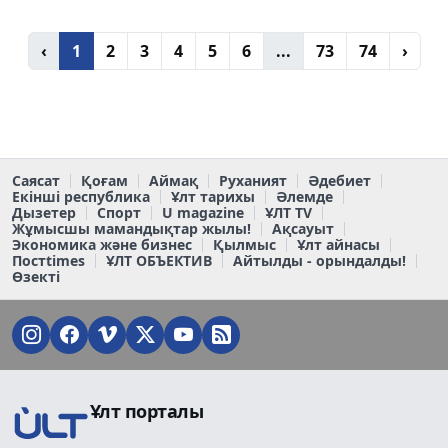
‹
1
2
3
4
5
6
...
73
74
›
Саясат
Қоғам
Аймақ
Руханият
Әдебиет
Екінші республика
Ұлт тарихы
Әлемде
Дызетер
Спорт
U magazine
ҰЛТ TV
Жұмысшы мамандықтар жылы!
Ақсауыт
Экономика және бизнес
Қылмыс
Ұлт айнасы
Постtimes
ҰЛТ ОБЪЕКТИВ
Айтылды - орындалды!
Өзекті
Ұлт порталы