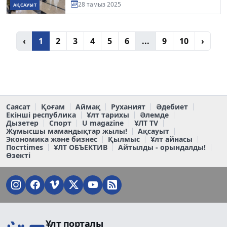
28 тамыз 2025
АҚСАУЫТ
‹
1
2
3
4
5
6
...
9
10
›
Саясат
Қоғам
Аймақ
Руханият
Әдебиет
Екінші республика
Ұлт тарихы
Әлемде
Дызетер
Спорт
U magazine
ҰЛТ TV
Жұмысшы мамандықтар жылы!
Ақсауыт
Экономика және бизнес
Қылмыс
Ұлт айнасы
Постtimes
ҰЛТ ОБЪЕКТИВ
Айтылды - орындалды!
Өзекті
Ұлт порталы