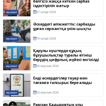
белгісіз жаққа кеткен сарбаз
іздестіріліп жатыр
27 шілде 2026
АҚСАУЫТ
Әскердегі әлімжеттік: сарбазды
ұрған сержантқа үкім шықты
10 шілде 2026
АҚСАУЫТ
Қарулы күштерде құқық
бұзушылықтар туралы өтініш
берудің цифрлық жүйесі енгізілді
30 маусым 2026
АҚСАУЫТ
Енді әскердегілер тауар мен
тағамға тапсырыс бере алады
24 маусым 2026
АҚСАУЫТ
Рамзан Қадыровтың ұлы