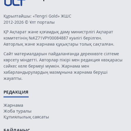
Құрылтайшы: «Tengri Gold» ЖШС
2012-2026 © Ұлт порталы
ҚР Ақпарат және қоғамдық даму министрлігі Ақпарат
комитетінің №KZ71VPY00084887 куәлігі берілген.
Авторлық және жарнама құқықтары толық сақталған.
Сайт материалдарын пайдаланғанда дереккөзге сілтеме
көрсету міндетті. Авторлар пікірі мен редакция көзқарасы
сәйкес келе бермеуі мүмкін. Жарнама мен
хабарландырулардың мазмұнына жарнама беруші
жауапты.
РЕДАКЦИЯ
Жарнама
Жоба туралы
Құпиялылық саясаты
БАЙЛАНЫС