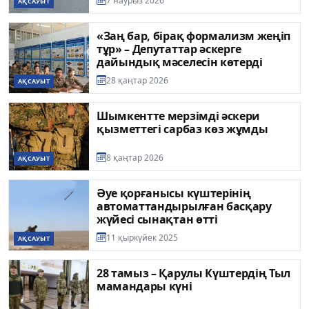
7 наурыз 2026
АҚСАУЫТ
«Заң бар, бірақ формализм жеңіп
тұр» – Депутаттар әскерге
дайындық мәселесін көтерді
28 қаңтар 2026
АҚСАУЫТ
Шымкентте мерзімді әскери
қызметтегі сарбаз көз жұмды
8 қаңтар 2026
АҚСАУЫТ
Әуе қорғанысы күштерінің
автоматтандырылған басқару
жүйесі сынақтан өтті
11 қыркүйек 2025
АҚСАУЫТ
28 тамыз – Қарулы Күштердің Тыл
мамандары күні