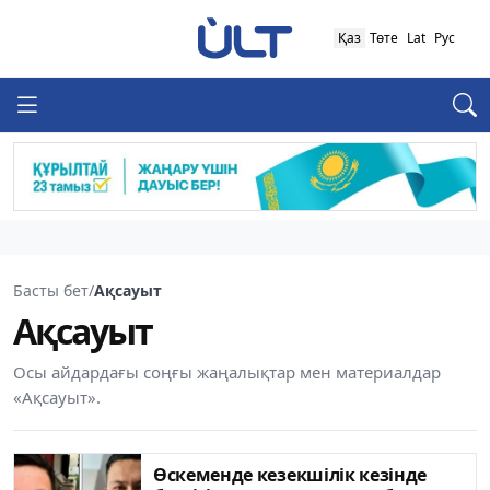
Қаз
Төте
Lat
Рус
Басты бет
/
Ақсауыт
Ақсауыт
Осы айдардағы соңғы жаңалықтар мен материалдар
«Ақсауыт».
Өскеменде кезекшілік кезінде