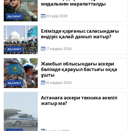
медальмен марапатталды
20 сәуір 2026
АҚСАУЫТ
Елімізде қорғаныс саласындағы
өндіріс қалай дамып жатыр?
17 наурыз 2026
АҚСАУЫТ
Жамбыл облысындағы әскери
бөлімде қарауыл бастығы оққа
ұшты
16 наурыз 2026
АҚСАУЫТ
Астанаға әскери техника әкеліп
жатыр ма?