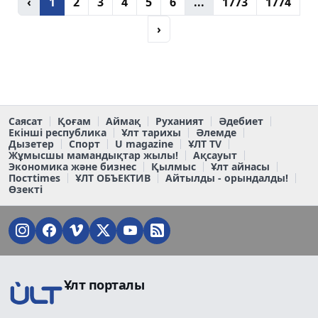
‹
1
2
3
4
5
6
...
1773
1774
›
Саясат
Қоғам
Аймақ
Руханият
Әдебиет
Екінші республика
Ұлт тарихы
Әлемде
Дызетер
Спорт
U magazine
ҰЛТ TV
Жұмысшы мамандықтар жылы!
Ақсауыт
Экономика және бизнес
Қылмыс
Ұлт айнасы
Постtimes
ҰЛТ ОБЪЕКТИВ
Айтылды - орындалды!
Өзекті
Ұлт порталы