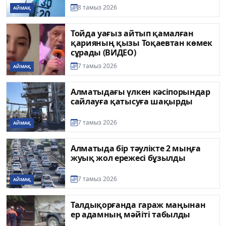
8 тамыз 2026
АЙМАҚ
Тойда уағыз айтып қамалған
қарияның қызы Тоқаевтан көмек
сұрады (ВИДЕО)
7 тамыз 2026
АЙМАҚ
Алматыдағы үлкен кәсіпорындар
сайлауға қатысуға шақырды
7 тамыз 2026
АЙМАҚ
Алматыда бір тәулікте 2 мыңға
жуық жол ережесі бұзылды
7 тамыз 2026
АЙМАҚ
Талдықорғанда гараж маңынан
ер адамның мәйіті табылды