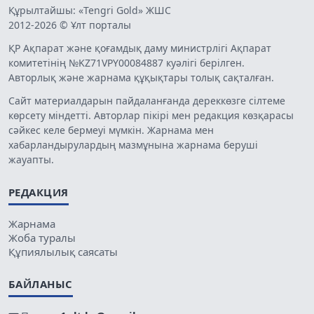
Құрылтайшы: «Tengri Gold» ЖШС
2012-2026 © Ұлт порталы
ҚР Ақпарат және қоғамдық даму министрлігі Ақпарат
комитетінің №KZ71VPY00084887 куәлігі берілген.
Авторлық және жарнама құқықтары толық сақталған.
Сайт материалдарын пайдаланғанда дереккөзге сілтеме
көрсету міндетті. Авторлар пікірі мен редакция көзқарасы
сәйкес келе бермеуі мүмкін. Жарнама мен
хабарландырулардың мазмұнына жарнама беруші
жауапты.
РЕДАКЦИЯ
Жарнама
Жоба туралы
Құпиялылық саясаты
БАЙЛАНЫС