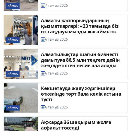
7 тамыз 2026
АЙМАҚ
Алматы кәсіпорындарының
қызметкерлері: «23 тамызда біз
өз таңдауымызды жасаймыз»
6 тамыз 2026
АЙМАҚ
Алматылықтар шағын бизнесті
дамытуға 86,5 млн теңгеге дейін
жеңілдетілген несие ала алады
6 тамыз 2026
АЙМАҚ
Көкшетауда жаяу жүргіншілер
өткелінде төрт бала көлік астына
түсті
6 тамыз 2026
АЙМАҚ
Ақжарда 36 шақырым жолға
асфальт төселді