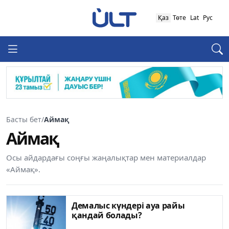
Қаз
Төте
Lat
Рус
Басты бет
/
Аймақ
Аймақ
Осы айдардағы соңғы жаңалықтар мен материалдар
«Аймақ».
Демалыс күндері ауа райы
қандай болады?