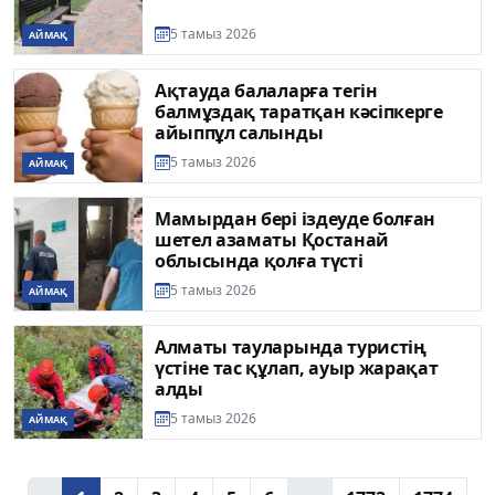
5 тамыз 2026
АЙМАҚ
Ақтауда балаларға тегін
балмұздақ таратқан кәсіпкерге
айыппұл салынды
5 тамыз 2026
АЙМАҚ
Мамырдан бері іздеуде болған
шетел азаматы Қостанай
облысында қолға түсті
5 тамыз 2026
АЙМАҚ
Алматы тауларында туристің
үстіне тас құлап, ауыр жарақат
алды
5 тамыз 2026
АЙМАҚ