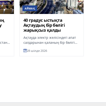
АЙМАҚ
ың
40 градус ыстықта
у
Ақтаудың бір бөлігі
жарықсыз қалды
Ақтауда электр желісіндегі апат
стан
салдарынан қаланың бір бөлігі
на
жарықсыз қалды, деп
28 шілде 2026
ағы
хабарлайды ult.kz. «АУЭС» МКК
мәл...