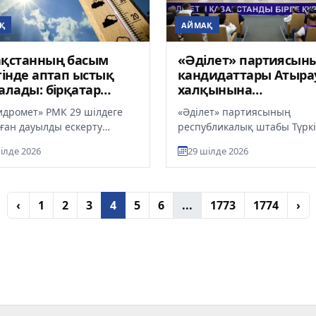
Қ
АЙМАҚ
ақстанның басым
«Әділет» партиясын
гінде аптап ыстық
кандидаттары Атыра
алады: бірқатар
халқынына
де найзағай, бұршақ
бағдарламасын
идромет» РМК 29 шілдеге
«Әділет» партиясының
 дауыл күтіледі
таныстырды
ған дауылды ескерту
республикалық штабы Түркі
лады. Синоптиктердің
мен Маңғыстау облыстары
ілде 2026
29 шілде 2026
мынша, еліміздің басым
сапарынан соң батыстағы т
...
бір маңыз...
‹
1
2
3
4
5
6
...
1773
1774
›