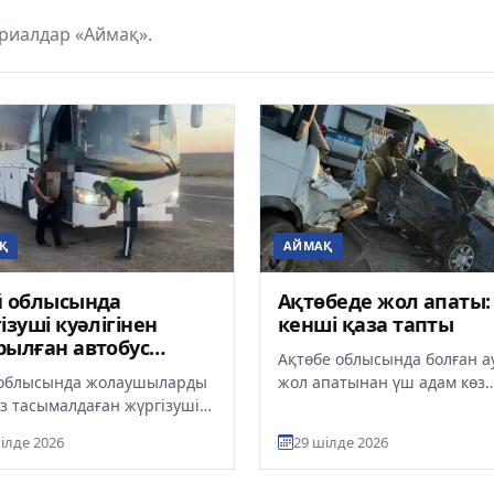
риалдар «Аймақ».
Қ
АЙМАҚ
й облысында
Ақтөбеде жол апаты:
ізуші куәлігінен
кенші қаза тапты
ылған автобус
Ақтөбе облысында болған 
ізушісі жолаушы
 облысында жолаушыларды
жол апатынан үш адам көз
ымалдаған
з тасымалдаған жүргізуші
жұмды. Қаза тапқандар – Д
алды. Полиция тексеру
кен-байыту комбинатының
ілде 2026
29 шілде 2026
ында автобусқа
жұмысшыла...
сыз...