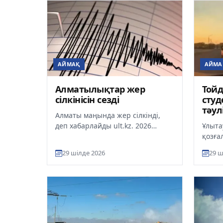
АЙМАҚ
АЙМА
Алматылықтар жер
Тойд
сілкінісін сезді
студ
тәул
Алматы маңында жер сілкінді,
деп хабарлайды ult.kz. 2026
Ұлыта
жылғы 29 шілдеде Астана уақыты
қозға
бойынша сағат 11:09-да ҚР Т...
бұзға
29 шілде 2026
29 ш
даулы
ш...