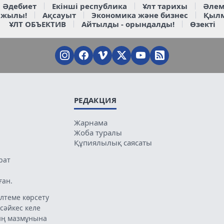
Әдебиет
Екінші республика
Ұлт тарихы
Әлем
 жылы!
Ақсауыт
Экономика және бизнес
Қыл
ҰЛТ ОБЪЕКТИВ
Айтылды - орындалды!
Өзекті
РЕДАКЦИЯ
Жарнама
Жоба туралы
Құпиялылық саясаты
рат
ған.
лтеме көрсету
 сәйкес келе
ың мазмұнына