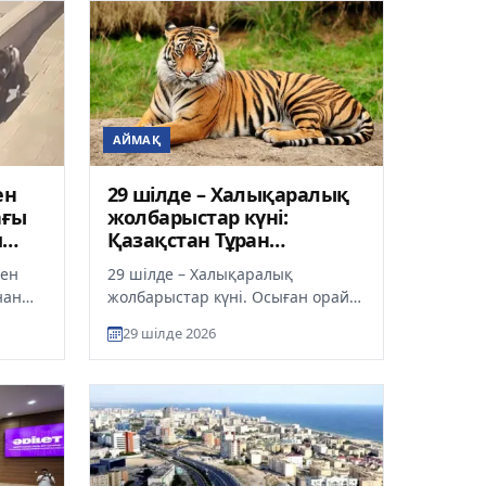
АЙМАҚ
ен
29 шілде – Халықаралық
ағы
жолбарыстар күні:
м
Қазақстан Тұран
жолбарысын тарихи
ден
29 шілде – Халықаралық
мекеніне қайтару
нан
жолбарыстар күні. Осыған орай
жобасын жалғастырып
тағы
Экология және табиғи ресурстар
жатыр
29 шілде 2026
н...
министрлігі Қазақстанда Тұран
ж...