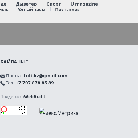
де
Дызетер
Спорт
U magazine
мыс
Ұлт айнасы
Постtimes
БАЙЛАНЫС
Пошта:
1ult.kz@gmail.com
Тел:
+7 707 878 85 89
Поддержка
WebAudit