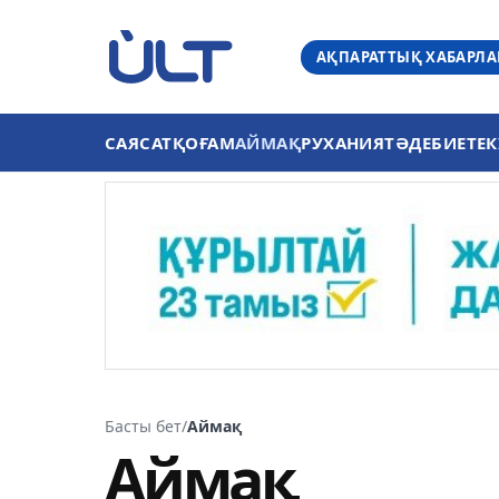
АҚПАРАТТЫҚ ХАБАРЛ
САЯСАТ
ҚОҒАМ
АЙМАҚ
РУХАНИЯТ
ӘДЕБИЕТ
ЕК
Басты бет
/
Аймақ
Аймақ