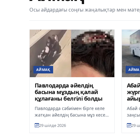
Осы айдардағы соңғы жаңалықтар мен мате
АЙМАҚ
АЙМА
Павлодарда әйелдің
Аба
басына мұздың қалай
жүрг
құлағаны белгілі болды
айыр
жүрг
Павлодарда сәбиімен бірге келе
Абай
тас
жатқан әйелдің басына мұз кесегі
заңсы
құлаған оқиғаның мән-жайы
анықт
29 шілде 2026
29 ш
белгілі болды, деп хабарл...
барыс
рұқсат