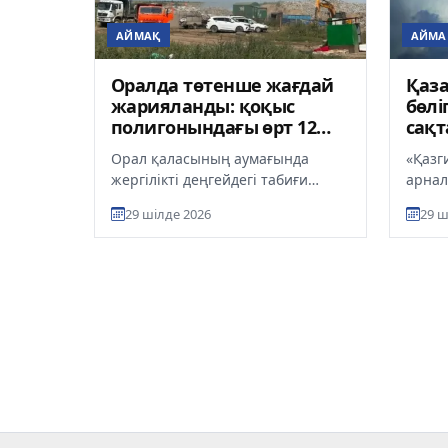
АЙМАҚ
АЙМА
Оралда төтенше жағдай
Қаз
жарияланды: қоқыс
бөлі
полигонындағы өрт 12
сақт
гектар аумақты шарпыды
өңір
Орал қаласының аумағында
«Қазг
және
жергілікті деңгейдегі табиғи
арнал
сипаттағы төтенше жағдай
жария
29 шілде 2026
29 ш
жарияланды. Мұндай шешім
болжа
Зачаган кен...
бөлігін