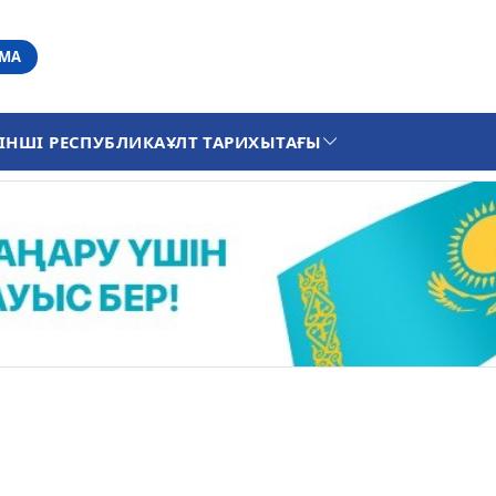
АМА
ІНШІ РЕСПУБЛИКА
ҰЛТ ТАРИХЫ
ТАҒЫ