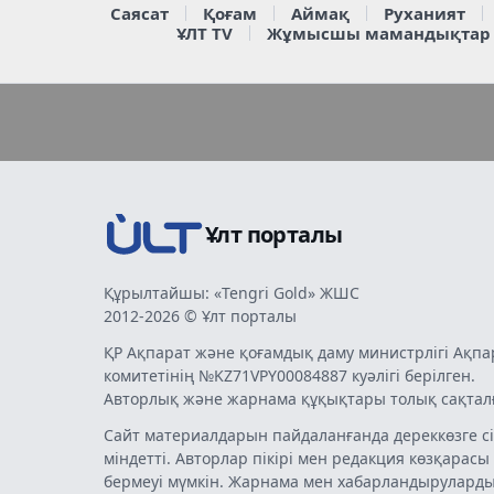
Саясат
Қоғам
Аймақ
Руханият
ҰЛТ TV
Жұмысшы мамандықтар
Ұлт порталы
Құрылтайшы: «Tengri Gold» ЖШС
2012-2026 © Ұлт порталы
ҚР Ақпарат және қоғамдық даму министрлігі Ақпа
комитетінің №KZ71VPY00084887 куәлігі берілген.
Авторлық және жарнама құқықтары толық сақтал
Сайт материалдарын пайдаланғанда дереккөзге сі
міндетті. Авторлар пікірі мен редакция көзқарасы
бермеуі мүмкін. Жарнама мен хабарландырулард