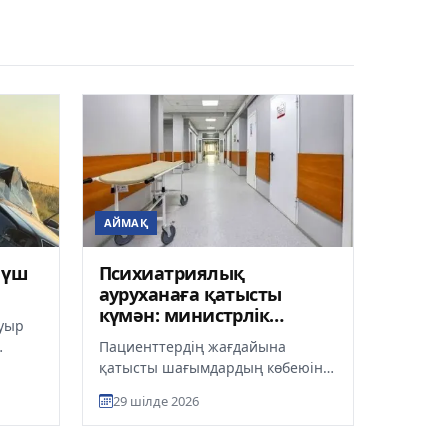
АЙМАҚ
 үш
Психиатриялық
ауруханаға қатысты
күмән: министрлік
ауыр
тексеруге кірісті
Пациенттердің жағдайына
өң
қатысты шағымдардың көбеюіне
байланысты Қазақстандағы
29 шілде 2026
жалғыз республикалық
психиатриялық ау...