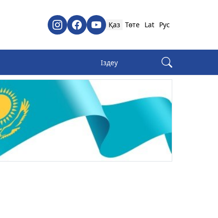
Қаз
Төте
Lat
Рус