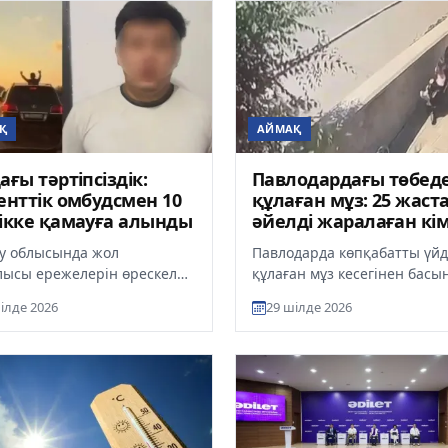
Қ
АЙМАҚ
ағы тәртіпсіздік:
Павлодардағы төбед
енттік омбудсмен 10
құлаған мұз: 25 жаст
ікке қамауға алынды
әйелді жаралаған кі
екені анықталды
у облысында жол
Павлодарда көпқабатты үй
лысы ережелерін өрескел
құлаған мұз кесегінен басы
н үйлену кортежіне қатысты
ауыр жарақат алған 25 жас
ілде 2026
29 шілде 2026
 оқиғадан кейін сот шешімі
әйелге қатысты оқиғаның мә