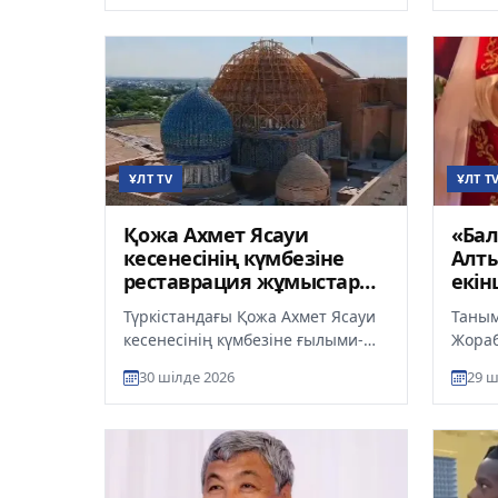
жағдай...
ult.kz..
ҰЛТ TV
ҰЛТ T
Қожа Ахмет Ясауи
«Бал
кесенесінің күмбезіне
Алт
реставрация жұмыстары
екін
жалғасып жатыр
Түркістандағы Қожа Ахмет Ясауи
Таным
кесенесінің күмбезіне ғылыми-
Жораб
реставрациялық жұмыстар
Айнар
30 шілде 2026
29 ш
жүргізіліп жатыр, деп
желід
хабарлайд...
жария