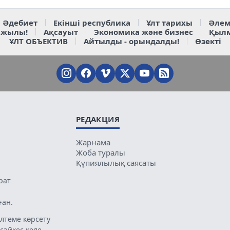
Әдебиет
Екінші республика
Ұлт тарихы
Әлем
 жылы!
Ақсауыт
Экономика және бизнес
Қыл
ҰЛТ ОБЪЕКТИВ
Айтылды - орындалды!
Өзекті
РЕДАКЦИЯ
Жарнама
Жоба туралы
Құпиялылық саясаты
рат
ған.
лтеме көрсету
 сәйкес келе