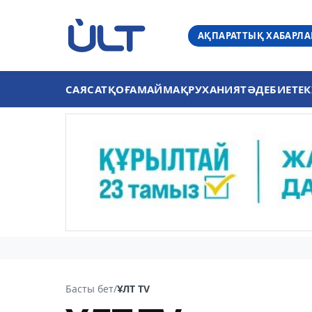
АҚПАРАТТЫҚ ХАБАРЛ
САЯСАТ
ҚОҒАМ
АЙМАҚ
РУХАНИЯТ
ӘДЕБИЕТ
ЕК
Басты бет
/
ҰЛТ TV