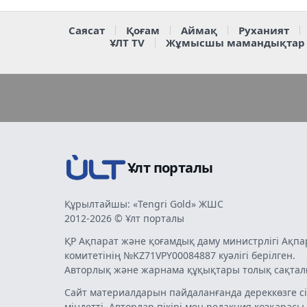
Саясат
Қоғам
Аймақ
Руханият
ҰЛТ TV
Жұмысшы мамандықтар
Ұлт порталы
Құрылтайшы: «Tengri Gold» ЖШС
2012-2026 © Ұлт порталы
ҚР Ақпарат және қоғамдық даму министрлігі Ақпа
комитетінің №KZ71VPY00084887 куәлігі берілген.
Авторлық және жарнама құқықтары толық сақтал
Сайт материалдарын пайдаланғанда дереккөзге сі
міндетті. Авторлар пікірі мен редакция көзқарасы