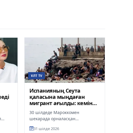
ҰЛТ TV
Испанияның Сеута
еді
қаласына мыңдаған
мигрант ағылды: кемінде
15 адам қаза тапты
30 шілдеде Мароккомен
п
шекарада орналасқан
Испанияның Сеута эксклавына
31 шілде 2026
мыңдаған заңсыз мигрант өтті.