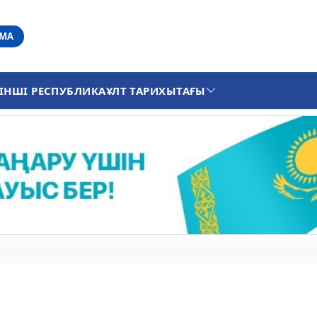
АМА
ІНШІ РЕСПУБЛИКА
ҰЛТ ТАРИХЫ
ТАҒЫ