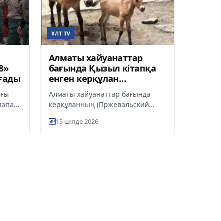
ҰЛТ TV
Алматы хайуанаттар
8»
бағында Қызыл кітапқа
ғады
енген керқұлан
құлындады
ағы
Алматы хайуанаттар бағында
лапат
керқұланның (Пржевальский
жылқысы) құлыны туды, деп
15 шілде 2026
ьмі 3
хабарлайды ult.kz. Құлынға
Желмая д...