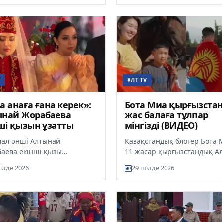
..
қатысты қоғамда...
V
ҰЛТ TV
а анаға ғана керек»:
Бота Миа қырғызста
ынай Жорабаева
жас балаға тұлпар
ші қызын ұзатты
мінгізді (ВИДЕО)
ал әнші Алтынай
Қазақстандық блогер Бота 
аева екінші қызы
11 жасар қырғызстандық А
аны ұзатып, әлеуметтік
Асқарбековке жүйрік ат тар
ілде 2026
29 шілде 2026
е жүрек тебірентер жазба
етті. Ол бұл сыйлықты Қазақ
лады, деп...