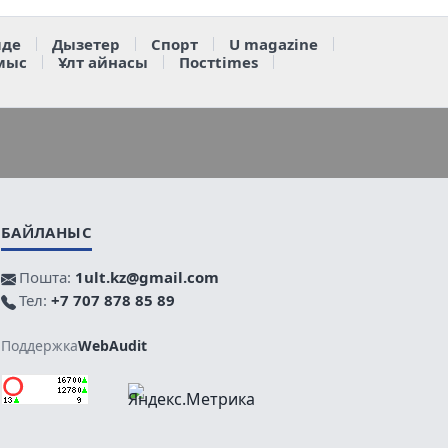
де
Дызетер
Спорт
U magazine
мыс
Ұлт айнасы
Постtimes
БАЙЛАНЫС
Пошта:
1ult.kz@gmail.com
Тел:
+7 707 878 85 89
Поддержка
WebAudit