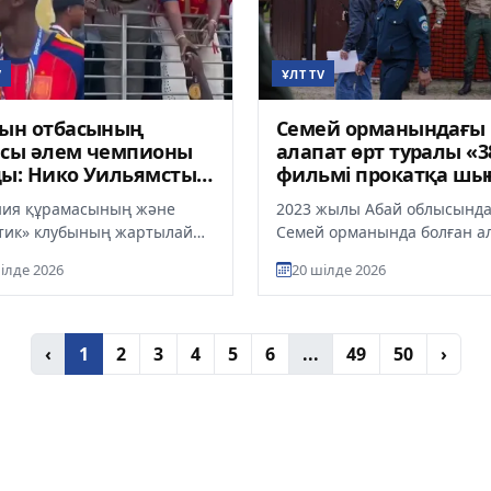
V
ҰЛТ TV
қын отбасының
Семей орманындағы
асы әлем чемпионы
алапат өрт туралы «3
ды: Нико Уильямстың
фильмі прокатқа шы
лі оқиғасы
ия құрамасының және
2023 жылы Абай облысынд
тик» клубының жартылай
Семей орманында болған а
ушысы Нико Уильямс
өртке арналған «38»
ілде 2026
20 шілде 2026
лдан әлем чемпионатында
толықметражды көркем фил
алғ...
қыркүйек...
‹
1
2
3
4
5
6
...
49
50
›