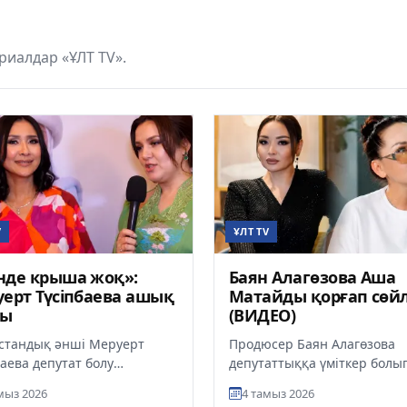
иалдар «ҰЛТ TV».
V
ҰЛТ TV
нде крыша жоқ»:
Баян Алагөзова Аша
ерт Түсіпбаева ашық
Матайды қорғап сөйл
ты
(ВИДЕО)
стандық әнші Меруерт
Продюсер Баян Алагөзова
баева депутат болу
депутаттыққа үміткер болы
есіне қатысты өз пікірін
жатқан жиені, әнші әрі
мыз 2026
4 тамыз 2026
айтты, деп хабарлайды
тележүргізуші Аша Матайға