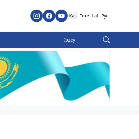
Қаз
Төте
Lat
Рус