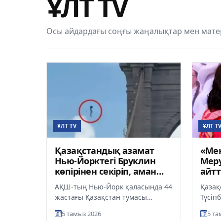
ҰЛТ TV
Осы айдардағы соңғы жаңалықтар мен матер
ҰЛТ TV
ҰЛТ T
Қазақстандық азамат
«Ме
Нью-Йорктегі Бруклин
Меру
көпірінен секіріп, аман
айт
қалды
АҚШ-тың Нью-Йорк қаласында 44
Қазақ
жастағы Қазақстан тумасы
Түсіп
Ғалымжан Абайлдаев Бруклин
мәсел
5 тамыз 2026
5 та
көпірінен секіріп, ғажайып
ашық 