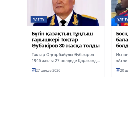
ҰЛТ TV
ҰЛТ T
Бүгін қазақтың тұңғыш
Бос
ғарышкері Тоқтар
бал
Әубәкіров 80 жасқа толды
бол
әсер
Тоқтар Оңғарбайұлы Әубәкіров
Испан
1946 жылы 27 шілдеде Қарағанды
«Атле
облысы Қарқаралы ауданында
қорға
27 шілде 2026
20 ш
дүниеге келген. Ол 1988 жыл...
футбо
жеңіп 