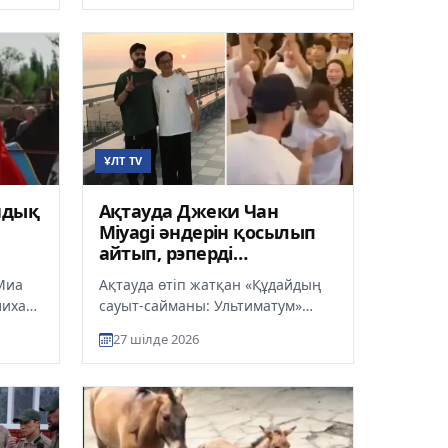
Жағдайдың күрт...
ҰЛТ TV
ндық
Ақтауда Джеки Чан
Miyagi әндерін қосылып
айтып, рэперді
құшақтады
Миа
Ақтауда өтіп жатқан «Құдайдың
лихан
сауыт-сайманы: Ультиматум»
ту
(Armour of God: Ultimatum)
27 шілде 2026
...
фильмінің түсірілімінен кейінгі...