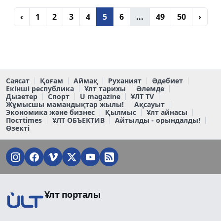
‹
1
2
3
4
5
6
...
49
50
›
Саясат
Қоғам
Аймақ
Руханият
Әдебиет
Екінші республика
Ұлт тарихы
Әлемде
Дызетер
Спорт
U magazine
ҰЛТ TV
Жұмысшы мамандықтар жылы!
Ақсауыт
Экономика және бизнес
Қылмыс
Ұлт айнасы
Постtimes
ҰЛТ ОБЪЕКТИВ
Айтылды - орындалды!
Өзекті
Ұлт порталы