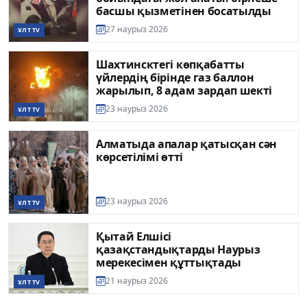
басшы қызметінен босатылды
27 наурыз 2026
ҰЛТ TV
Шахтинсктегі көпқабатты
үйлердің бірінде газ баллон
жарылып, 8 адам зардап шекті
23 наурыз 2026
ҰЛТ TV
Алматыда апалар қатысқан сән
көрсетілімі өтті
23 наурыз 2026
ҰЛТ TV
Қытай Елшісі
қазақстандықтарды Наурыз
мерекесімен құттықтады
21 наурыз 2026
ҰЛТ TV