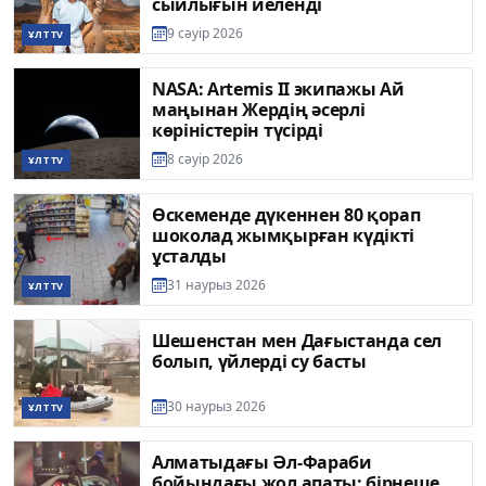
сыйлығын иеленді
9 сәуір 2026
ҰЛТ TV
NASA: Artemis II экипажы Ай
маңынан Жердің әсерлі
көріністерін түсірді
8 сәуір 2026
ҰЛТ TV
Өскеменде дүкеннен 80 қорап
шоколад жымқырған күдікті
ұсталды
31 наурыз 2026
ҰЛТ TV
Шешенстан мен Дағыстанда сел
болып, үйлерді су басты
30 наурыз 2026
ҰЛТ TV
Алматыдағы Әл-Фараби
бойындағы жол апаты: бірнеше