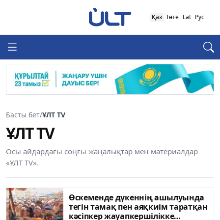
Қаз
Төте
Lat
Рус
Басты бет
/
ҰЛТ TV
ҰЛТ TV
Осы айдардағы соңғы жаңалықтар мен материалдар
«ҰЛТ TV».
Өскеменде дүкеннің ашылуында
тегін тамақ пен аяқкиім таратқан
кәсіпкер жауапкершілікке