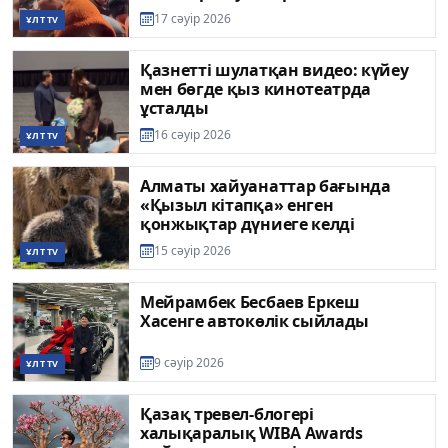
тартылды
17 сәуір 2026
ҰЛТ TV
Қазнетті шулатқан видео: күйеу
мен бөгде қыз кинотеатрда
ұсталды
16 сәуір 2026
ҰЛТ TV
Алматы хайуанаттар бағында
«Қызыл кітапқа» енген
қонжықтар дүниеге келді
15 сәуір 2026
ҰЛТ TV
Мейрамбек Бесбаев Еркеш
Хасенге автокөлік сыйлады
9 сәуір 2026
ҰЛТ TV
Қазақ тревел-блогері
халықаралық WIBA Awards