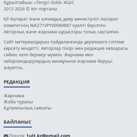
Құрылтайшы: «Tengri Gold» ЖШС
2012-2026 © Ұлт порталы
ҚР Ақпарат және қоғамдық даму министрлігі Ақпарат
комитетінің №KZ71VPY00084887 куәлігі берілген.
Авторлық және жарнама құқықтары толық сақталған.
Сайт материалдарын пайдаланғанда дереккөзге сілтеме
көрсету міндетті. Авторлар пікірі мен редакция көзқарасы
сәйкес келе бермеуі мүмкін. Жарнама мен
хабарландырулардың мазмұнына жарнама беруші
жауапты.
РЕДАКЦИЯ
Жарнама
Жоба туралы
Құпиялылық саясаты
БАЙЛАНЫС
Пошта:
1ult.kz@gmail.com