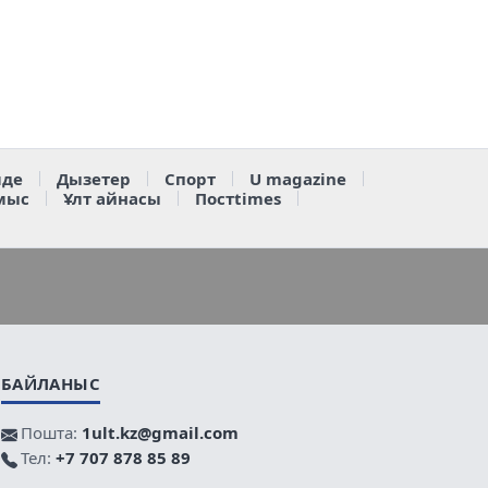
де
Дызетер
Спорт
U magazine
мыс
Ұлт айнасы
Постtimes
БАЙЛАНЫС
Пошта:
1ult.kz@gmail.com
Тел:
+7 707 878 85 89