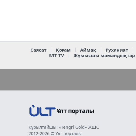
Саясат
Қоғам
Аймақ
Руханият
ҰЛТ TV
Жұмысшы мамандықтар
Ұлт порталы
Құрылтайшы: «Tengri Gold» ЖШС
2012-2026 © Ұлт порталы