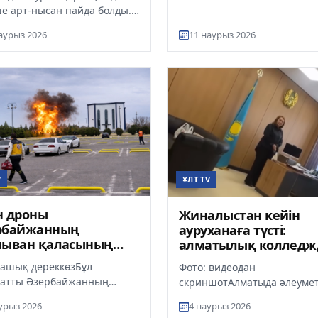
е арт-нысан пайда болды.
ш Президент саябағының
аурыз 2026
11 наурыз 2026
а биіктігі 12 метрлік «Б...
V
ҰЛТ TV
н дроны
Жиналыстан кейін
рбайжанның
ауруханаға түсті:
чыван қаласының
алматылық колледж
жайына құлады
жанжал шықты
 ашық дереккөзБұл
Фото: видеодан
атты Әзербайжанның
скриншотАлматыда әлеумет
ы істер министрлігі
желіде кеңінен талқыланып
урыз 2026
4 наурыз 2026
ды.Дронның бірі
жатқан оқиға қоғам назары