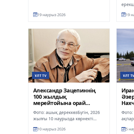
ерекш
Тұңғы
19 наурыз 2026
19 н
алдынд
ҰЛТ TV
ҰЛТ T
Александр Зацепиннің
Ира
100 жылдық
Әзе
мерейтойына орай
Нах
Алматыда
әуе
Фото: ашық дереккөзБүгін, 2026
Фото:
композитордың
жылғы 10 наурызда көрнекті
ақпар
қолжазбалары
композитор Александр Зацепин
сыртқ
таныстырылды
10 наурыз 2026
5 на
100 жасқа толды, деп хабарла...
раста