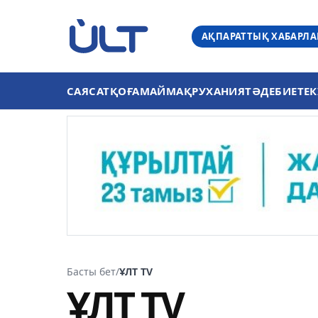
АҚПАРАТТЫҚ ХАБАРЛ
САЯСАТ
ҚОҒАМ
АЙМАҚ
РУХАНИЯТ
ӘДЕБИЕТ
ЕК
Басты бет
/
ҰЛТ TV
ҰЛТ TV