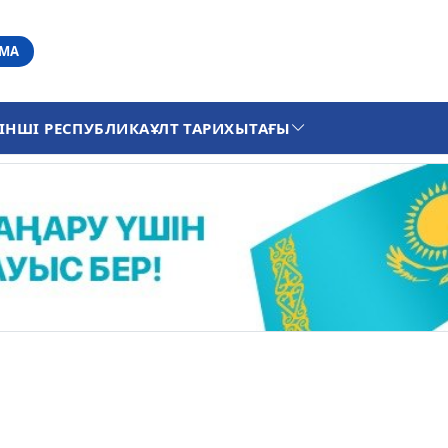
АМА
ІНШІ РЕСПУБЛИКА
ҰЛТ ТАРИХЫ
ТАҒЫ