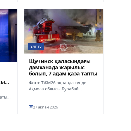
ҰЛТ TV
Щучинск қаласындағы
дәмханада жарылыс
болып, 7 адам қаза тапты
сы
Фото: ТЖМ26 ақпанда түнде
Ақмола облысы Бурабай
ауданына қарасты Щучинск
атыда
қаласындағы дәмханада
)
27 ақпан 2026
жарылыс болды, деп х...
не