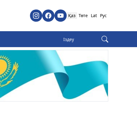
Қаз
Төте
Lat
Рус