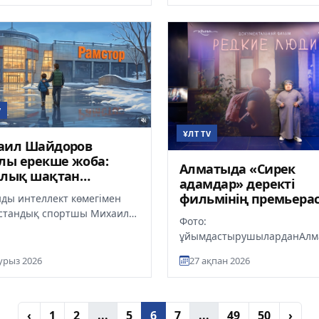
аралық әуежай ғим...
аудартты. Қалалық т...
V
ҰЛТ TV
аил Шайдоров
лы ерекше жоба:
Алматыда «Сирек
алық шақтан
адамдар» деректі
пиада жеңісіне
фильмінің премьера
ды интеллект көмегімен
н
өтті
стандық спортшы Михаил
Фото:
оровтың балалық шағынан
ұйымдастырушыларданАлм
п Олимпиададағы тарихи
орфандық (сирек кездесетін
урыз 2026
27 ақпан 2026
аурулары бар
қазақстандықтардың өмірі
арналған «Сир...
‹
1
2
...
5
6
7
...
49
50
›