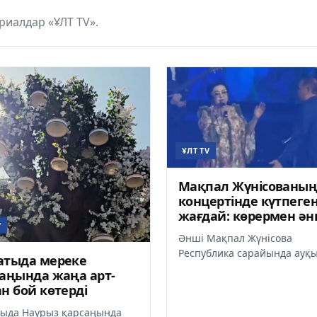
иалдар «ҰЛТ TV».
ҰЛТ TV
Мақпал Жүнісованы
концертінде күтпеге
жағдай: көрермен ән
V
салмақ тастауға кеңе
Әнші Мақпал Жүнісова
берді
Республика сарайында ауқ
атыда мереке
концертін өткізді. Кеш жоғ
аңында жаңа арт-
деңгейде өтіп, көрерменде
н бой көтерді
жан...
ыда Наурыз қарсаңында