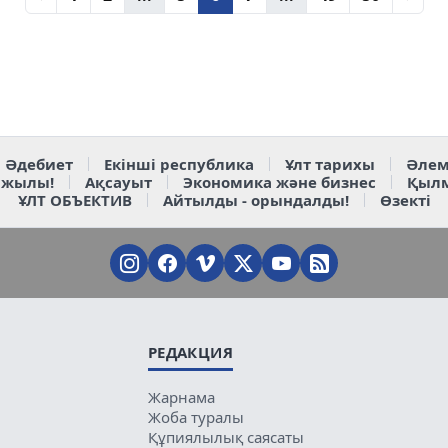
Әдебиет
Екінші республика
Ұлт тарихы
Әлем
 жылы!
Ақсауыт
Экономика және бизнес
Қыл
ҰЛТ ОБЪЕКТИВ
Айтылды - орындалды!
Өзекті
РЕДАКЦИЯ
Жарнама
Жоба туралы
Құпиялылық саясаты