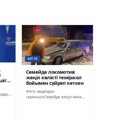
ҰЛТ TV
ң
Семейде локомотив
н
жеңіл көлікті теміржол
шіге
бойымен сүйреп кеткен
с
Фото: видеодан
ымды
скриншотСемейде жеңіл көлік
ары
пен локомотив соқтығысқан жол-
р оның
көлік оқиғасы болды, деп
хабарлайды Ult.kz...