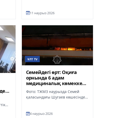
11 наурыз 2026
ҰЛТ TV
Семейдегі өрт: Оқиға
орнында 6 адам
медициналық көмекке
жүгінді
де
Фото: ТЖМ3 наурызда Семей
қаласындағы Шугаев көшесінде
орналасқан ойын-сауық
тік
орталығында өрт болды.
Медициналық көм...
4 наурыз 2026
н