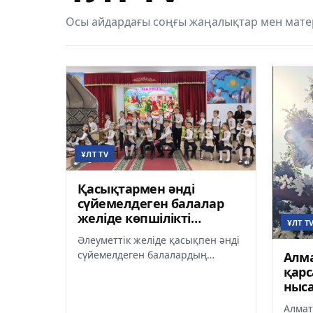
Осы айдардағы соңғы жаңалықтар мен матер
ҰЛТ TV
Қасықтармен әнді
сүйемелдеген балалар
желіде көпшілікті
ҰЛТ T
сүйсінтті
Әлеуметтік желіде қасықпен әнді
сүйемелдеген балалардың
Алм
видеосы тарады.
қарс
Шығармашылық пен шеберліктің
ныса
бұл көрінісі қ...
Алмат