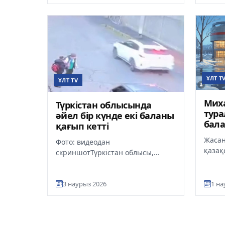
халық
ҰЛТ T
ҰЛТ TV
Мих
Түркістан облысында
тура
әйел бір күнде екі баланы
бал
қағып кетті
Олим
Жасан
Фото: видеодан
дейі
қазақ
скриншотТүркістан облысы,
Шайд
Сайрам ауданына қарасты
баста
Ақсукент ауылында жергілікті
жең...
3 наурыз 2026
1 на
тұрғын бір күннің іші...