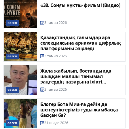
«38. Соңғы нүкте» фильмі (Видео)
3 тамыз 2026
ӨЗЕКТІ
Қазақстандық ғалымдар ара
селекциясына арналған цифрлық
платформаны әзірледі
3 тамыз 2026
ӨЗЕКТІ
Жала жабылып, бостандыққа
шыққан малшы танымал
заңгердің назарына ілікті
(ВИДЕО)
2 тамыз 2026
ӨЗЕКТІ
Блогер Бота Миа-ға дейін де
шенеуніктеріміз туды жамбасқа
басқан ба?
31 шілде 2026
ӨЗЕКТІ