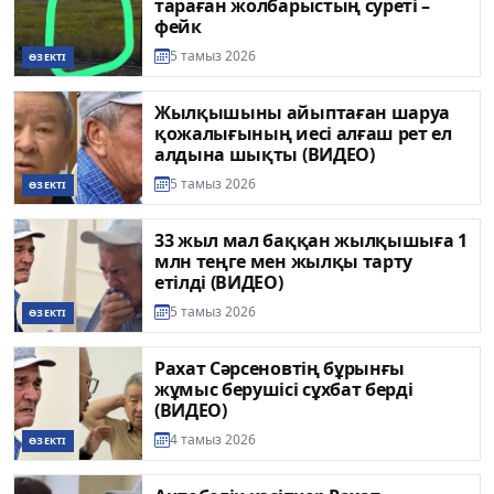
тараған жолбарыстың суреті –
фейк
5 тамыз 2026
ӨЗЕКТІ
Жылқышыны айыптаған шаруа
қожалығының иесі алғаш рет ел
алдына шықты (ВИДЕО)
5 тамыз 2026
ӨЗЕКТІ
33 жыл мал баққан жылқышыға 1
млн теңге мен жылқы тарту
етілді (ВИДЕО)
5 тамыз 2026
ӨЗЕКТІ
Рахат Сәрсеновтің бұрынғы
жұмыс берушісі сұхбат берді
(ВИДЕО)
4 тамыз 2026
ӨЗЕКТІ