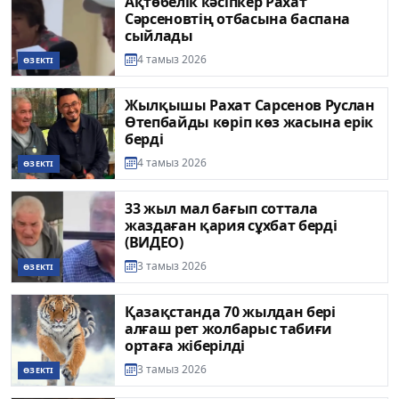
Ақтөбелік кәсіпкер Рахат
Сәрсеновтің отбасына баспана
сыйлады
4 тамыз 2026
ӨЗЕКТІ
Жылқышы Рахат Сарсенов Руслан
Өтепбайды көріп көз жасына ерік
берді
4 тамыз 2026
ӨЗЕКТІ
33 жыл мал бағып соттала
жаздаған қария сұхбат берді
(ВИДЕО)
3 тамыз 2026
ӨЗЕКТІ
Қазақстанда 70 жылдан бері
алғаш рет жолбарыс табиғи
ортаға жіберілді
3 тамыз 2026
ӨЗЕКТІ