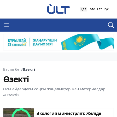
Қаз
Төте
Lat
Рус
Басты бет
/
Өзекті
Өзекті
Осы айдардағы соңғы жаңалықтар мен материалдар
«Өзекті».
Экология министрлігі: Желіде