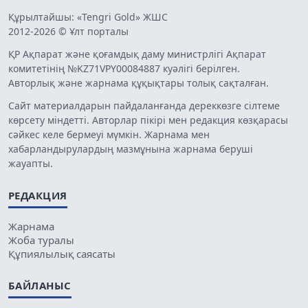
Құрылтайшы: «Tengri Gold» ЖШС
2012-2026 © Ұлт порталы
ҚР Ақпарат және қоғамдық даму министрлігі Ақпарат
комитетінің №KZ71VPY00084887 куәлігі берілген.
Авторлық және жарнама құқықтары толық сақталған.
Сайт материалдарын пайдаланғанда дереккөзге сілтеме
көрсету міндетті. Авторлар пікірі мен редакция көзқарасы
сәйкес келе бермеуі мүмкін. Жарнама мен
хабарландырулардың мазмұнына жарнама беруші
жауапты.
РЕДАКЦИЯ
Жарнама
Жоба туралы
Құпиялылық саясаты
БАЙЛАНЫС