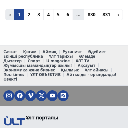
‹
1
2
3
4
5
6
...
830
831
›
Саясат
Қоғам
Аймақ
Руханият
Әдебиет
Екінші республика
Ұлт тарихы
Әлемде
Дызетер
Спорт
U magazine
ҰЛТ TV
Жұмысшы мамандықтар жылы!
Ақсауыт
Экономика және бизнес
Қылмыс
Ұлт айнасы
Постtimes
ҰЛТ ОБЪЕКТИВ
Айтылды - орындалды!
Өзекті
Ұлт порталы