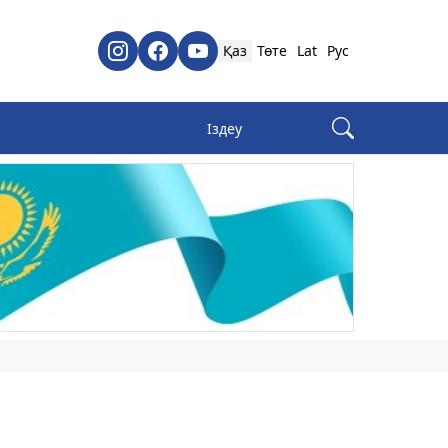
Қаз
Төте
Lat
Рус