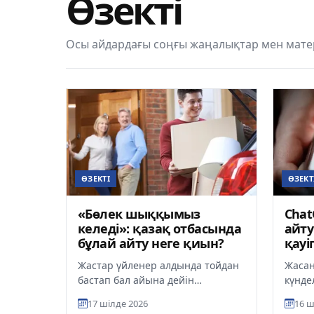
Өзекті
Осы айдардағы соңғы жаңалықтар мен матер
ӨЗЕКТІ
ӨЗЕКТ
«Бөлек шыққымыз
Chat
келеді»: қазақ отбасында
айт
бұлай айту неге қиын?
қауі
Жастар үйленер алдында тойдан
Жасан
бастап бал айына дейін
күнде
жоспарлайды. Бірақ ең маңызды
бөлігі
17 шілде 2026
16 ш
сұрақ көбіне тасада қалады:
ChatG