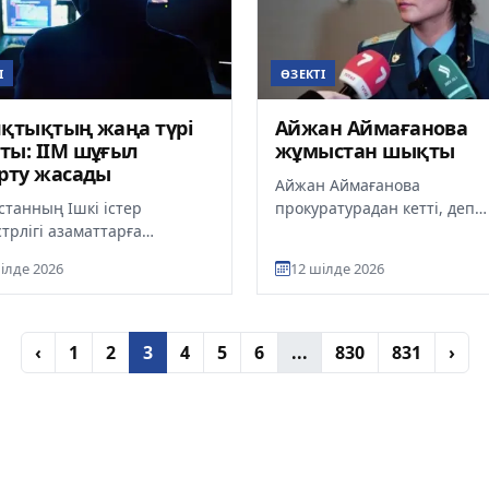
І
ӨЗЕКТІ
қтықтың жаңа түрі
Айжан Аймағанова
ы: ІІМ шұғыл
жұмыстан шықты
рту жасады
Айжан Аймағанова
станның Ішкі істер
прокуратурадан кетті, деп
трлігі азаматтарға
хабарлайды ult.kz. "Депута
ram мессенджерінде кең
кандидат болып ұсынылуы
ілде 2026
12 шілде 2026
ып жатқан алаяқтықтың
байланысты ме...
үрі ту...
‹
1
2
3
4
5
6
...
830
831
›