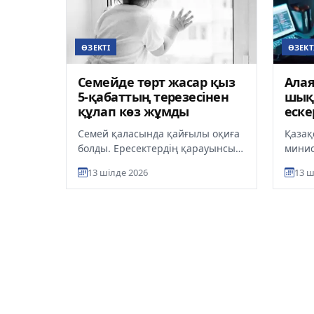
ӨЗЕКТІ
ӨЗЕКТ
Семейде төрт жасар қыз
Алая
5-қабаттың терезесінен
шықт
құлап көз жұмды
еске
Семей қаласында қайғылы оқиға
Қазақ
болды. Ересектердің қарауынсыз
минис
қалған төрт жасар қыз
Teleg
13 шілде 2026
13 ш
көпқабатты тұрғын үйдің
тарал
бесінші...
жаңа т