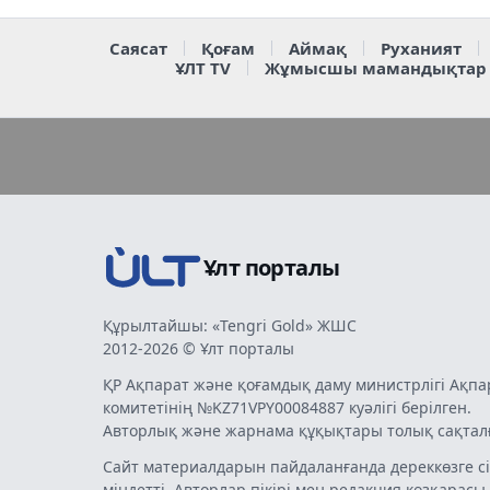
Саясат
Қоғам
Аймақ
Руханият
ҰЛТ TV
Жұмысшы мамандықтар
Ұлт порталы
Құрылтайшы: «Tengri Gold» ЖШС
2012-2026 © Ұлт порталы
ҚР Ақпарат және қоғамдық даму министрлігі Ақпа
комитетінің №KZ71VPY00084887 куәлігі берілген.
Авторлық және жарнама құқықтары толық сақтал
Сайт материалдарын пайдаланғанда дереккөзге сі
міндетті. Авторлар пікірі мен редакция көзқарасы