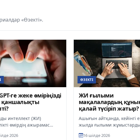
иалдар «Өзекті».
І
ӨЗЕКТІ
GPT-ге жеке өміріңізді
ЖИ ғылыми
у қаншалықты
мақалалардың құны
пті?
қалай түсіріп жатыр?
ды интеллект (ЖИ)
Ашығын айтқанда, кейінгі е
лікті өмірдің ажырамас
жылда ғылыми жұмыстарды
не айналып келеді. Бірі
бөлігін ЖИ жазды. Бұл жерд
ілде 2026
16 шілде 2026
PT-ден жұмысқа қажет
мәтінді жай ғана өңдеу еме..