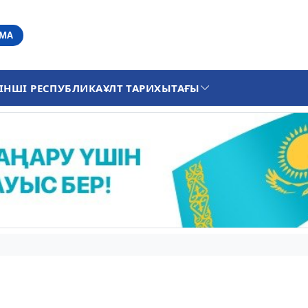
АМА
ІНШІ РЕСПУБЛИКА
ҰЛТ ТАРИХЫ
ТАҒЫ