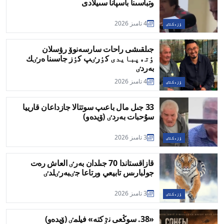
وتباسىنا باسپانا سىيلادى
4 تامىز 2026
ٶزەكتٸ
جىلقىشى راحات سارسەنوۆ رۋسلان
ٶتەپبايدى كٶرٸپ كٶز جاسىنا ەرٸك
بەردٸ
4 تامىز 2026
ٶزەكتٸ
33 جىل مال باعىپ سوتتالا جازداعان قارييا
سۇحبات بەردٸ (ۆيدەو)
3 تامىز 2026
ٶزەكتٸ
قازاقستاندا 70 جىلدان بەرٸ العاش رەت
جولبارىس تابيعي ورتاعا جٸبەرٸلدٸ
3 تامىز 2026
ٶزەكتٸ
«38. سوڭعى نٷكتە» فيلمٸ (ۆيدەو)