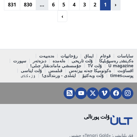
831
830
...
6
5
4
3
2
1
‹
›
ساياسات
قوعام
ايماق
رۋحانييات
ەدەبيەت
ەكٸنشٸ رەسپۋبليكا
ۇلت تاريحى
ەلەمدە
دىزەتەر
سپورت
U magazine
ۇلت TV
جۇمىسشى ماماندىقتار جىلى!
اقساۋىت
ەكونوميكا جەنە بيزنەس
قىلمىس
ۇلت ايناسى
پوستtimes
ۇلت وبەكتيۆ
ايتىلدى - ورىندالدى!
ٶزەكتٸ
ۇلت پورتالى
قۇرىلتايشى: «Tengri Gold» جشس