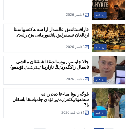
3 تامىز 2026
ٶزەكتٸ
قازاقستاندىق عالىمدار ارا سەلەكتسيياسىنا
ارنالعان تسيفرلىق پلاتفورمانى ەزٸرلەدٸ
3 تامىز 2026
ٶزەكتٸ
جالا جابىلىپ, بوستاندىققا شىققان مالشى
تانىمال زاڭگەردٸڭ نازارىنا ٸلٸكتٸ (ۆيدەو)
2 تامىز 2026
ٶزەكتٸ
بلوگەر بوتا ميا-عا دەيٸن دە
شەنەۋنٸكتەرٸمٸز تۋدى جامباسقا باسقان
با?
31 شٸلدە 2026
ٶزەكتٸ