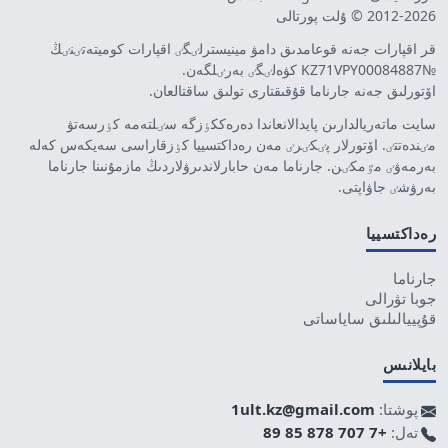
2012-2026 © ۇلت پورتالى
قر اقپارات جەنە قوعامدىق دامۋ مينيسترلٸگٸ اقپارات كوميتەتٸنٸڭ
№KZ71VPY00084887 كۋەلٸگٸ بەرٸلگەن.
اۆتورلىق جەنە جارناما قۇقىقتارى تولىق ساقتالعان.
سايت ماتەريالدارىن پايدالانعاندا دەرەككٶزگە سٸلتەمە كٶرسەتۋ
مٸندەتتٸ. اۆتورلار پٸكٸرٸ مەن رەداكتسييا كٶزقاراسى سەيكەس كەلە
بەرمەۋٸ مٷمكٸن. جارناما مەن حابارلاندىرۋلاردىڭ مازمۇنىنا جارناما
بەرۋشٸ جاۋاپتى.
رەداكتسييا
جارناما
جوبا تۋرالى
قۇپييالىلىق ساياساتى
بايلانىس
پوشتا:
1ult.kz@gmail.com
تەل:
+7 707 878 85 89