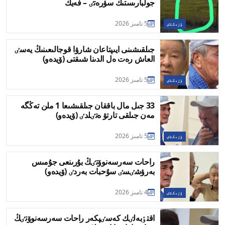
جولبارىستىڭ سۋرەتٸ – فەيك
5 تامىز 2026
ٶزەكتٸ
جىلقىشىنى ايىپتاعان شارۋا قوجالىعىنىڭ يەسٸ
العاش رەت ەل الدىنا شىقتى (ۆيدەو)
5 تامىز 2026
ٶزەكتٸ
33 جىل مال باققان جىلقىشىعا 1 ملن تەڭگە
مەن جىلقى تارتۋ ەتٸلدٸ (ۆيدەو)
5 تامىز 2026
ٶزەكتٸ
راحات سەرسەنوۆتٸڭ بۇرىنعى جۇمىس
بەرۋشٸسٸ سۇحبات بەردٸ (ۆيدەو)
4 تامىز 2026
ٶزەكتٸ
اقتٶبەلٸك كەسٸپكەر راحات سەرسەنوۆتٸڭ