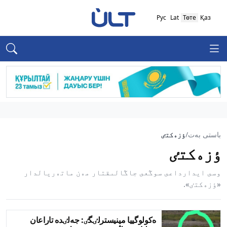
Рус
Lat
Төте
Қаз
باستى بەت
/
ٶزەكتٸ
ٶزەكتٸ
وسى ايدارداعى سوڭعى جاڭالىقتار مەن ماتەريالدار
«ٶزەكتٸ».
ەكولوگييا مينيسترلٸگٸ: جەلٸدە تاراعان