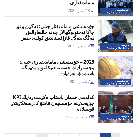
ماماندىقتارى
جۇمىسشى
13 تامىز 2025
ماماندىقتار جىلى!
​​جۇمىسشى ماماندىقتار جىلى: تەگٸن وقۋ,
جاڭا تەحنولوگييالار جەنە حالىقارالىق
دەڭگەيدەگٸ قازاقستاندىق كوللەدجدەر
جۇمىسشى
12 تامىز 2025
ماماندىقتار جىلى!
2025 – جۇمىسشى ماماندىقتارى جىلى:
ينجەنەرلٸك جەنە تەحنيكالىق بٸلٸمگە
باسىمدىق بەرٸلدٸ
جۇمىسشى
7 تامىز 2025
ماماندىقتار جىلى!
كەلەسٸ جىلدان باستاپ ەكٸمدەردٸڭ KPI
جٷيەسٸنە جۇمىسپەن قامتۋ كٶرسەتكٸشٸ
قوسىلادى
جۇمىسشى
29 شٸلدە 2025
ماماندىقتار جىلى!