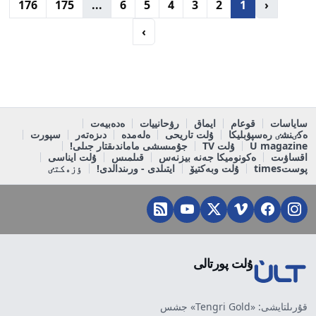
176
175
...
6
5
4
3
2
1
‹
›
ساياسات
قوعام
ايماق
رۋحانييات
ەدەبيەت
ەكٸنشٸ رەسپۋبليكا
ۇلت تاريحى
ەلەمدە
دىزەتەر
سپورت
U magazine
ۇلت TV
جۇمىسشى ماماندىقتار جىلى!
اقساۋىت
ەكونوميكا جەنە بيزنەس
قىلمىس
ۇلت ايناسى
پوستtimes
ۇلت وبەكتيۆ
ايتىلدى - ورىندالدى!
ٶزەكتٸ
ۇلت پورتالى
قۇرىلتايشى: «Tengri Gold» جشس