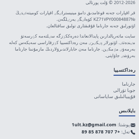
2012-2026 © ۇلت پورتالى
قر اقپارات جەنە قوعامدىق دامۋ مينيسترلٸگٸ اقپارات كوميتەتٸنٸڭ
№KZ71VPY00084887 كۋەلٸگٸ بەرٸلگەن.
اۆتورلىق جەنە جارناما قۇقىقتارى تولىق ساقتالعان.
سايت ماتەريالدارىن پايدالانعاندا دەرەككٶزگە سٸلتەمە كٶرسەتۋ
مٸندەتتٸ. اۆتورلار پٸكٸرٸ مەن رەداكتسييا كٶزقاراسى سەيكەس كەلە
بەرمەۋٸ مٷمكٸن. جارناما مەن حابارلاندىرۋلاردىڭ مازمۇنىنا جارناما
بەرۋشٸ جاۋاپتى.
رەداكتسييا
جارناما
جوبا تۋرالى
قۇپييالىلىق ساياساتى
بايلانىس
پوشتا:
1ult.kz@gmail.com
تەل:
+7 707 878 85 89