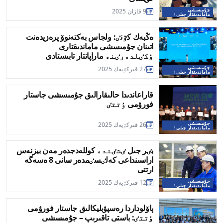
جۇمىسشى
9 قازان 2025
ماماندىقتار جىلى!
ەڭبەك كٷنٸ: ولجاس بەكتەنوۆ پرەزيدەنت
اتىنان جۇمىسشى ماماندىقتارى
ٶكٸلدەرٸنە ماراپاتتار تابىستادى
جۇمىسشى
27 قىركٷيەك 2025
ماماندىقتار جىلى!
قاراعاندىدا حالىقارالىق جۇمىسشى جاستار
فورۋمى ٶتتٸ
جۇمىسشى
26 قىركٷيەك 2025
ماماندىقتار جىلى!
بٸر جىل ٸشٸندە كوللەدجدەر مەن بيزنەس
اراسىنداعى كەلٸسٸمدەر سانى 8 ەسەگە
ارتتى
جۇمىسشى
12 قىركٷيەك 2025
ماماندىقتار جىلى!
پاۆلوداردا رەسپۋبليكالىق جاستار فورۋمى
ٶتتٸ: باستى تاقىرىپ – جۇمىسشى