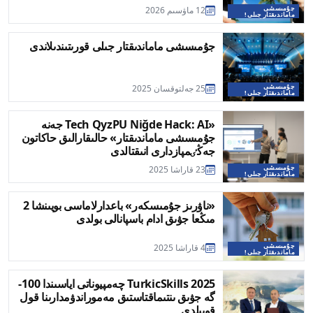
جۇمىسشى
12 ماۋسىم 2026
ماماندىقتار جىلى!
جۇمىسشى ماماندىقتار جىلى قورىتىندىلاندى
جۇمىسشى
25 جەلتوقسان 2025
ماماندىقتار جىلى!
«Tech QyzPU Niğde Hack: AI جەنە
جۇمىسشى ماماندىقتار» حالىقارالىق حاكاتون
جەڭٸمپازدارى انىقتالدى
جۇمىسشى
23 قاراشا 2025
ماماندىقتار جىلى!
«ناۋرىز جۇمىسكەر» باعدارلاماسى بويىنشا 2
مىڭعا جۋىق ادام باسپانالى بولدى
جۇمىسشى
4 قاراشا 2025
ماماندىقتار جىلى!
TurkicSkills 2025 چەمپيوناتى اياسىندا 100-
گە جۋىق ىنتىماقتاستىق مەموراندۋمدارىنا قول
قويىلدى