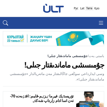
Рус
Lat
Төте
Қаз
باستى بەت
/
جۇمىسشى ماماندىقتار جىلى!
جۇمىسشى ماماندىقتار جىلى!
وسى ايدارداعى سوڭعى جاڭالىقتار مەن ماتەريالدار «جۇمىسشى
ماماندىقتار جىلى!».
تۋريستٸك فيرما ٸزٸم-قايىم: اقتٶبەدە 70-
تەن اسا ادام زارداپ شەكتٸ