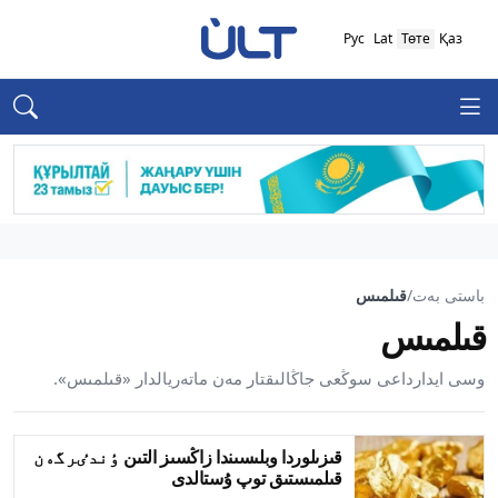
Рус
Lat
Төте
Қаз
باستى بەت
/
قىلمىس
قىلمىس
وسى ايدارداعى سوڭعى جاڭالىقتار مەن ماتەريالدار «قىلمىس».
قىزىلوردا وبلىسىندا زاڭسىز التىن ٶندٸرگەن
قىلمىستىق توپ ۇستالدى