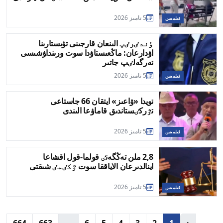
5 تامىز 2026
قىلمىس
ٶندٸرٸپ الىنعان قارجىنى تۋىستارىنا
اۋدارعان: ماڭعىستاۋدا سوت ورىنداۋشىسى
تەرگەلٸپ جاتىر
5 تامىز 2026
قىلمىس
تويدا «ۋاعىز» ايتقان 66 جاستاعى
تٷركٸستاندىق قاماۋعا الىندى
5 تامىز 2026
قىلمىس
2,8 ملن تەڭگەنٸ قولما-قول اقشاعا
اينالدىرعان الاياققا سوت ٷكٸمٸ شىقتى
5 تامىز 2026
قىلمىس
664
663
...
6
5
4
3
2
1
‹