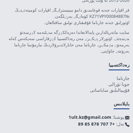
2012-2026 © ۇلت پورتالى
قر اقپارات جەنە قوعامدىق دامۋ مينيسترلٸگٸ اقپارات كوميتەتٸنٸڭ
№KZ71VPY00084887 كۋەلٸگٸ بەرٸلگەن.
اۆتورلىق جەنە جارناما قۇقىقتارى تولىق ساقتالعان.
سايت ماتەريالدارىن پايدالانعاندا دەرەككٶزگە سٸلتەمە كٶرسەتۋ
مٸندەتتٸ. اۆتورلار پٸكٸرٸ مەن رەداكتسييا كٶزقاراسى سەيكەس كەلە
بەرمەۋٸ مٷمكٸن. جارناما مەن حابارلاندىرۋلاردىڭ مازمۇنىنا جارناما
بەرۋشٸ جاۋاپتى.
رەداكتسييا
جارناما
جوبا تۋرالى
قۇپييالىلىق ساياساتى
بايلانىس
پوشتا:
1ult.kz@gmail.com
تەل:
+7 707 878 85 89