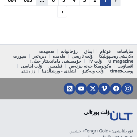
›
ساياسات
قوعام
ايماق
رۋحانييات
ەدەبيەت
ەكٸنشٸ رەسپۋبليكا
ۇلت تاريحى
ەلەمدە
دىزەتەر
سپورت
U magazine
ۇلت TV
جۇمىسشى ماماندىقتار جىلى!
اقساۋىت
ەكونوميكا جەنە بيزنەس
قىلمىس
ۇلت ايناسى
پوستtimes
ۇلت وبەكتيۆ
ايتىلدى - ورىندالدى!
ٶزەكتٸ
ۇلت پورتالى
قۇرىلتايشى: «Tengri Gold» جشس