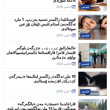
تەڭگە سۇرادى
6 تامىز 2026
قىلمىس
قوستانايدا زاڭسىز نەسيە بەرٸپ, 1 ملرد
تەڭگەدەن استام تابىس تاپقان تۇرعىن
سوتتالدى
6 تامىز 2026
قىلمىس
حالىقارالىق ٸزدەۋدە جٷرگەن بلوگەر
قايسار قامزا قازاقستانعا ەكستراديتسييالانعان
بولۋى مٷمكٸن
6 تامىز 2026
قىلمىس
10 ملن تەڭگەنٸ زاڭسىز اينالىمعا جٸبەرگەن
كٷدٸكتٸ اقتٶبەدە ۇستالدى
5 تامىز 2026
قىلمىس
قاراعاندىدا «ەمشٸ» مەن «بالگەرگە»
سەنگەن قارييا 15 ملن تەڭگەسٸنەن ايىرىلدى