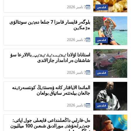
7 تامىز 2026
قىلمىس
بلوگەر قايسار قامزا 7 جىلعا دەيٸن سوتتالۋى
مٷمكٸن
7 تامىز 2026
قىلمىس
استانادا اۋلادا ٸشٸمدٸك ٸشٸپ, بالالارعا سۋ
شاشقان ەر ادامدار جازالاندى
7 تامىز 2026
قىلمىس
الماتىدا الاياقتار كانە ۋەستتٸڭ كونتسەرتٸنە
جالعان بيلەتتەر ساتپاق بولعان
6 تامىز 2026
قىلمىس
ەل-فارابي داڭعىلىنداعى قايعىلى جول اپاتى:
جەبٸرلەنۋشٸ مورالدىق شىعىن 100 ميلليون