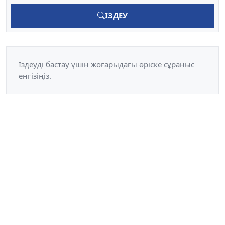
ІЗДЕУ
Іздеуді бастау үшін жоғарыдағы өріске сұраныс
енгізіңіз.