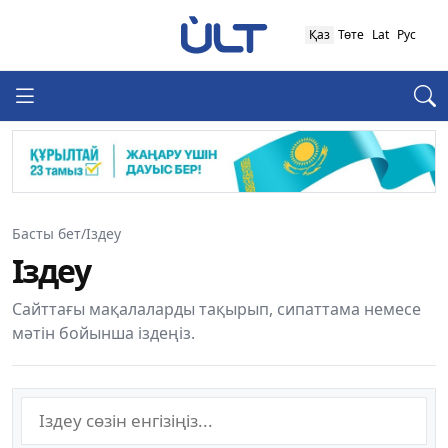
Қаз
Төте
Lat
Рус
Басты бет
/
Іздеу
Іздеу
Сайттағы мақалаларды тақырып, сипаттама немесе
мәтін бойынша іздеңіз.