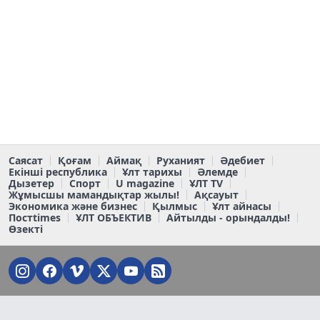
Саясат
Қоғам
Аймақ
Руханият
Әдебиет
Екінші республика
Ұлт тарихы
Әлемде
Дызетер
Спорт
U magazine
ҰЛТ TV
Жұмысшы мамандықтар жылы!
Ақсауыт
Экономика және бизнес
Қылмыс
Ұлт айнасы
Постtimes
ҰЛТ ОБЪЕКТИВ
Айтылды - орындалды!
Өзекті