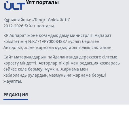
Ұлт порталы
Құрылтайшы: «Tengri Gold» ЖШС
2012-2026 © Ұлт порталы
ҚР Ақпарат және қоғамдық даму министрлігі Ақпарат
комитетінің №KZ71VPY00084887 куәлігі берілген.
Авторлық және жарнама құқықтары толық сақталған.
Сайт материалдарын пайдаланғанда дереккөзге сілтеме
көрсету міндетті. Авторлар пікірі мен редакция көзқарасы
сәйкес келе бермеуі мүмкін. Жарнама мен
хабарландырулардың мазмұнына жарнама беруші
жауапты.
РЕДАКЦИЯ
Жарнама
Жоба туралы
Құпиялылық саясаты