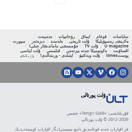
ساياسات
قوعام
ايماق
رۋحانييات
ەدەبيەت
ەكٸنشٸ رەسپۋبليكا
ۇلت تاريحى
ەلەمدە
دىزەتەر
سپورت
U magazine
ۇلت TV
جۇمىسشى ماماندىقتار جىلى!
اقساۋىت
ەكونوميكا جەنە بيزنەس
قىلمىس
ۇلت ايناسى
پوستtimes
ۇلت وبەكتيۆ
ايتىلدى - ورىندالدى!
ٶزەكتٸ
ۇلت پورتالى
قۇرىلتايشى: «Tengri Gold» جشس
2012-2026 © ۇلت پورتالى
قر اقپارات جەنە قوعامدىق دامۋ مينيسترلٸگٸ اقپارات كوميتەتٸنٸڭ