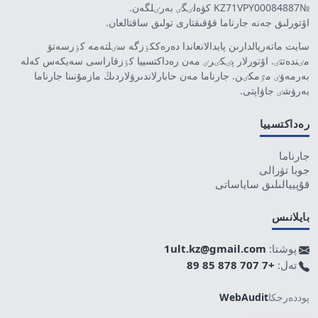
№KZ71VPY00084887 كۋەلٸگٸ بەرٸلگەن.
اۆتورلىق جەنە جارناما قۇقىقتارى تولىق ساقتالعان.
سايت ماتەريالدارىن پايدالانعاندا دەرەككٶزگە سٸلتەمە كٶرسەتۋ
مٸندەتتٸ. اۆتورلار پٸكٸرٸ مەن رەداكتسييا كٶزقاراسى سەيكەس كەلە
بەرمەۋٸ مٷمكٸن. جارناما مەن حابارلاندىرۋلاردىڭ مازمۇنىنا جارناما
بەرۋشٸ جاۋاپتى.
رەداكتسييا
جارناما
جوبا تۋرالى
قۇپييالىلىق ساياساتى
بايلانىس
پوشتا:
1ult.kz@gmail.com
تەل:
+7 707 878 85 89
پوددەرجكا
WebAudit