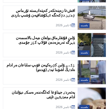
اقش-تا زەينەتكەر كەپتەلٸستە تۇرماس
ٷشٸن دٷكەنگە تٸكۇشاقپەن ۇشىپ باردى
6 تامىز 2026
ەلەمدە
ۇلىن قۇتقارماق بولعان ەيەل بالاسىمەن
بٸرگە تەرەزەدەن قۇلاپ كٶز جۇمدى
6 تامىز 2026
ەلەمدە
ٶگەي ۇلىن كٷرەكپەن قۋىپ ساباعان ەر ادام
ەلدٸڭ اشۋىنا تيدٸ (ۆيدەو)
6 تامىز 2026
ەلەمدە
پەتەردٸ جيناۋعا كەلگەندەر ەسكٸ ديۆاننان
ادام مەيٸتٸن تاپتى
6 تامىز 2026
ەلەمدە