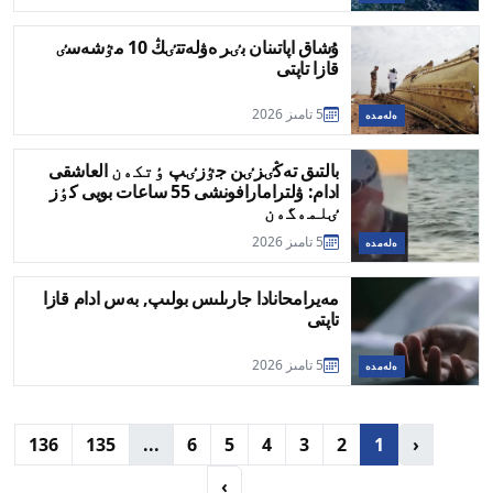
ۇشاق اپاتىنان بٸر ەۋلەتتٸڭ 10 مٷشەسٸ
قازا تاپتى
5 تامىز 2026
ەلەمدە
بالتىق تەڭٸزٸن جٷزٸپ ٶتكەن العاشقى
ادام: ۋلترامارافونشى 55 ساعات بويى كٶز
ٸلمەگەن
5 تامىز 2026
ەلەمدە
مەيرامحانادا جارىلىس بولىپ, بەس ادام قازا
تاپتى
5 تامىز 2026
ەلەمدە
136
135
...
6
5
4
3
2
1
‹
›