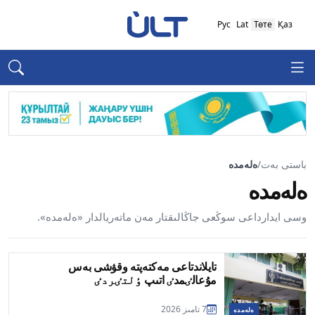
Рус
Lat
Төте
Қаз
باستى بەت
/
ەلەمدە
ەلەمدە
وسى ايدارداعى سوڭعى جاڭالىقتار مەن ماتەريالدار «ەلەمدە».
تايلاندتاعى مەكتەپتە وقۋشى بەس
مۇعالٸمدٸ اتىپ ٶلتٸردٸ
7 تامىز 2026
ەلەمدە