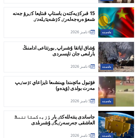
15 قىركٷيەكتەن باستاپ قىتايعا كٸرۋ جەنە
شىعۋ ەرەجەلەرٸ كٷشەيتٸلەدٸ
6 تامىز 2026
ەلەمدە
ۇشاق اپاتقا ۇشىراپ, بورتتاعى ادامنىڭ
بارلىعى جان تاپسىردى
6 تامىز 2026
ەلەمدە
فۋتبول ماتچىندا ويىنشىعا نايزاعاي تٷسٸپ
مەرت بولدى (ۆيدەو)
5 تامىز 2026
ەلەمدە
جاساندى ينتەللەكتٸ بار ٶزبەكستاننىڭ
العاشقى جەرسەرٸگٸ ۇشىرىلدى
5 تامىز 2026
ەلەمدە