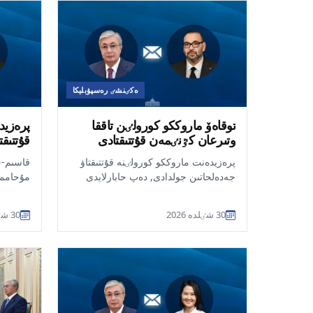
ەكٸنشٸ رەسپۋبليكا
توقاەۆ ماروككو كورولٸن تاققا
پرەزيد
وتىرعان كٷنٸمەن قۇتتىقتادى
قۇتتىق
پرەزيدەنت ماروككو كورولٸنە قۇتتىقتاۋ
جەدەلحاتىن جولدادى, دەپ حابارلايدى
مۇحاممە
ult.kz. قاسىم-جومارت توقاەۆ كورول VI
ماروكك
مۇحامم...
– تاققا 
30 شٸلدە 2026
30 شٸلدە 2026