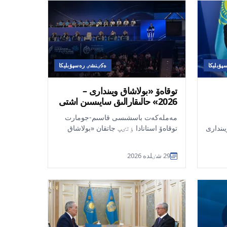
ۋبليكا
ەكٸنشٸ رەسپۋبليكا
توقاەۆ «بولاشاق ويىندارى –
2026» حالىقارالىق سايىسىن اشتى
مەملەكەت باسشىسى قاسىم-جومارت
ىندارى
توقاەۆ استانادا ٶتٸپ جاتقان «بولاشاق
ويىندارى – 2026» حالىقارالىق سايىسىنىڭ
تتٸ
اشىلۋ سال...
29 شٸلدە 2026