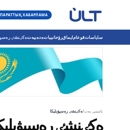
ПАРАТТЫҚ ХАБАРЛАМА
ساياسات
قوعام
ايماق
رۋحانييات
ەدەبيەت
ەكٸنشٸ رەسپۋب
باستى بەت
/
ەكٸنشٸ رەسپۋبليكا
ەكٸنشٸ رەسپۋبليك