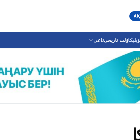
АҚ
ليكا
ۇلت تاريحى
تاعى
ا