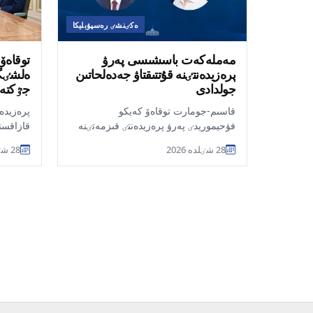
ەكٸنشٸ رەسپۋبليكا
مەملەكەت باسشىسى پەرۋ
توقاەۆ 
پرەزيدەنتٸنە قۇتتىقتاۋ جەدەلحاتىن
ەلشٸگە
جولدادى
جٷكتە
قاسىم-جومارت توقاەۆ كەيكو
پرەزيدە
فۋحيموريدٸ پەرۋ پرەزيدەنتٸ قىزمەتٸنە
قازاقستا
كٸرٸسۋٸمەن جەنە وسى ەلدٸڭ ۇلتتىق
سولتٷست
28 شٸلدە 2026
28 شٸلدە 2026
مەيرامى – تەۋەلسٸزد...
كورولدٸگ