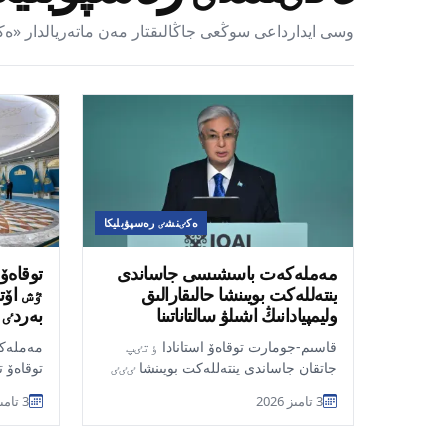
وسى ايدارداعى سوڭعى جاڭالىقتار مەن ماتەريالدار «ەك
ەكٸنشٸ رەسپۋبليكا
مەملەكەت باسشىسى جاساندى
توقاەۆ 
ينتەللەكت بويىنشا حالىقارالىق
ٷش اۆت
وليمپيادانىڭ اشىلۋ سالتاناتىنا
بەردٸ
قاتىستى
قاسىم-جومارت توقاەۆ استانادا ٶتٸپ
مەملەك
جاتقان جاساندى ينتەللەكت بويىنشا ٸٸٸ
توقاەۆ ت
حالىقارالىق وليمپيادانىڭ اشىلۋ
سەكسەۋ
3 تامىز 2026
3 تامىز 2026
سالتاناتىندا...
سەكسەۋٸ