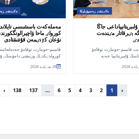
ەكٸنشٸ رەسپۋبليكا
ەكٸنشٸ رەسپ
ۇلىبريتانيياداعى جاڭا
مەملەكەت باسشىسى تايلاند
 بٸرقاتار مٸندەت
كورولٸ ماحا ۆاچيرالونگكورند
دٸ
تۋعان كٷنٸمەن قۇتتىقتادى
نت قاسىم-جومارت توقاەۆ
قاسىم-جومارت توقاەۆ جەدەلحاتىند
ننىڭ ۇلىبريتانييا جەنە
كورولدٸكتٸڭ ورنىقتى دامۋىنىڭ, ۇل
ٸك يرلاندييا بٸرٸككەن
مۇراسى مەن رۋحاني قۇندىلىقتارىن
28 شٸلدە 2026
ٸندەگٸ جاڭادان تا...
ايشىقتى بەل...
›
138
137
...
6
5
4
3
2
1
‹