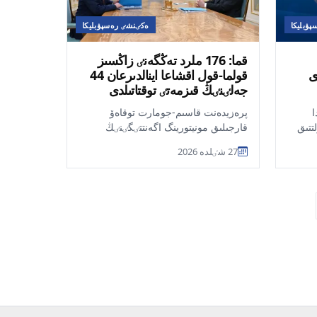
ۋبليكا
ەكٸنشٸ رەسپۋبليكا
قما: 176 ملرد تەڭگەنٸ زاڭسىز
ى
قولما-قول اقشاعا اينالدىرعان 44
جەلٸنٸڭ قىزمەتٸ توقتاتىلدى
ا
پرەزيدەنت قاسىم-جومارت توقاەۆ
تتىق
قارجىلىق مونيتورينگ اگەنتتٸگٸنٸڭ
ىڭ
تٶراعاسى جانات ەليمانوۆتى قابىلداپ,
27 شٸلدە 2026
ۆەدومستۆونىڭ 202...