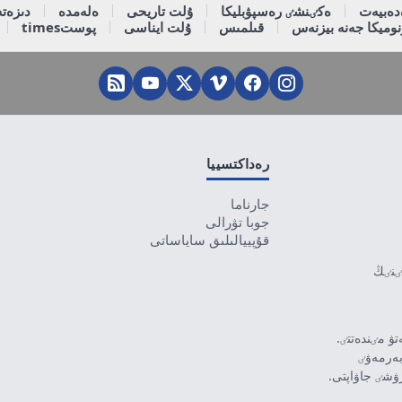
دەبيەت
ەكٸنشٸ رەسپۋبليكا
ۇلت تاريحى
ەلەمدە
دىزەتە
وميكا جەنە بيزنەس
قىلمىس
ۇلت ايناسى
پوستtimes
رەداكتسييا
جارناما
جوبا تۋرالى
قۇپييالىلىق ساياساتى
تٸنٸڭ
ۋ مٸندەتتٸ.
بەرمەۋٸ
رۋشٸ جاۋاپتى.