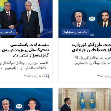
ەكٸنشٸ رەسپۋبليكا
ەكٸنشٸ رەسپ
ەنت ماروككو كورولٸنە
مەملەكەت باسشىسى
تاۋ جەدەلحاتىن جولدادى
تەجٸكستان پرەزيدەنتٸمەن
كەزدەسۋ ٶتكٸزدٸ
قاسىم-جومارت توقاەۆ كورول VI
د پەن ونىڭ وتانداستارىن
قاسىم-جومارت توقاەۆ «بولاشاق وي
و كورولدٸگٸنٸڭ تٶل مەرەكەسٸ
– 2026» حالىقارالىق مۋلتيسپورت
وتىرعان كٷنٸم...
تۋرنيرٸنٸڭ اشىلۋ سالتاناتىنا قۇرمە
29 شٸلدە 2026
قوناق رە...