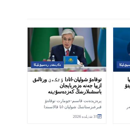
ۋبليكا
ەكٸنشٸ رەسپۋبليكا
ا
توقاەۆ شولپان-اتادا ٶتكەن ورتالىق
تۋ
ازييا جەنە ەزەربايجان
باسشىلارىنىڭ كەزدەسۋٸنە
قاتىستى
پرەزيدەنت قاسىم-جومارت توقاەۆ
ر
قىرعىزستاننىڭ شولپان-اتا قالاسىندا
ٶتكەن ورتالىق ازييا جەنە ەزەربايجان
31 شٸلدە 2026
مەملەكەتتەرٸ ب...