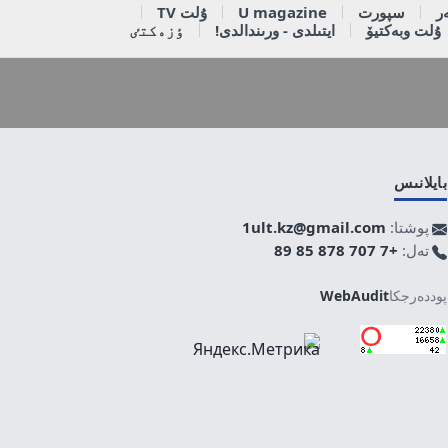
ر
سپورت
U magazine
ۇلت TV
ۇلت وبەكتيۆ
ايتىلدى - ورىندالدى!
ٶزەكتٸ
بايلانىس
پوشتا:
1ult.kz@gmail.com
تەل:
+7 707 878 85 89
پوددەرجكا
WebAudit