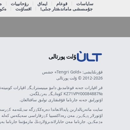
ساياسات
قوعام
ايماق
رۋحانييات
ە
جۇمىسشى ماماندىقتار جىلى!
اقساۋىت
ەكون
ۇلت پورتالى
قۇرىلتايشى: «Tengri Gold» جشس
2012-2026 © ۇلت پورتالى
قر اقپارات جەنە قوعامدىق دامۋ مينيسترلٸگٸ اقپارات كوميتە
№KZ71VPY00084887 كۋەلٸگٸ بەرٸلگەن.
اۆتورلىق جەنە جارناما قۇقىقتارى تولىق ساقتالعان.
سايت ماتەريالدارىن پايدالانعاندا دەرەككٶزگە سٸلتەمە كٶرسەت
اۆتورلار پٸكٸرٸ مەن رەداكتسييا كٶزقاراسى سەيكەس كەلە 
مٷمكٸن. جارناما مەن حابارلاندىرۋلاردىڭ مازمۇنىنا جارناما بە