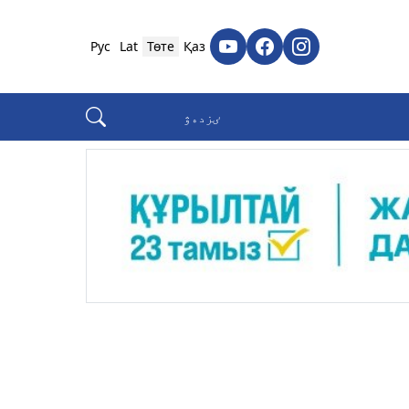
Рус
Lat
Төте
Қаз