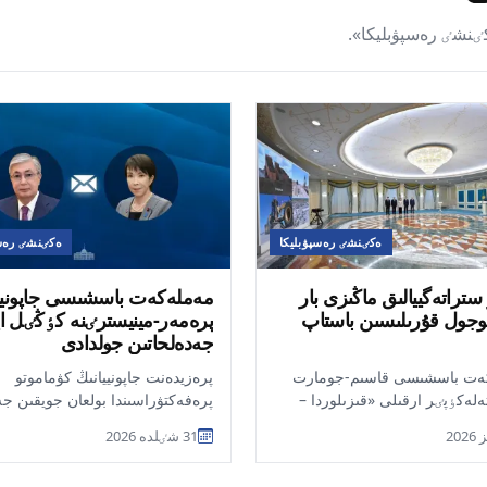
ٸنشٸ رەسپۋبليكا».
ەكٸنشٸ رەسپۋبليكا
ەكٸنشٸ رەسپ
ستراتەگييالىق ماڭىزى بار
مەملەكەت باسشىسى جاپونيي
وجول قۇرىلىسىن باستاپ
پرەمەر-مينيسترٸنە كٶڭٸل اي
جەدەلحاتىن جولدادى
ەت باسشىسى قاسىم-جومارت
پرەزيدەنت جاپونييانىڭ كۋماموتو
ەلەكٶپٸر ارقىلى «قىزىلوردا –
پرەفەكتۋراسىندا بولعان جويقىن جە
ٸل», «ۇلعايسىن –
سٸلكٸنٸسٸ سالدارىنان كٶپتەگەن
31 شٸلدە 2026
ل» جەنە «بەينەۋ –...
ازاماتتىڭ قازا تابۋى...