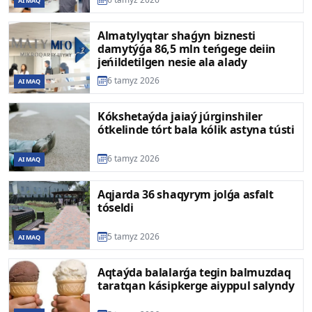
AIMAQ
Almatylyqtar shaǵyn biznesti
damytýǵa 86,5 mln teńgege deiin
jeńildetilgen nesie ala alady
6 tamyz 2026
AIMAQ
Kókshetaýda jaiaý júrginshiler
ótkelinde tórt bala kólik astyna tústi
6 tamyz 2026
AIMAQ
Aqjarda 36 shaqyrym jolǵa asfalt
tóseldi
5 tamyz 2026
AIMAQ
Aqtaýda balalarǵa tegin balmuzdaq
taratqan kásipkerge aiyppul salyndy