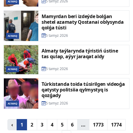
5 tamyz 2026
AIMAQ
Mamyrdan beri izdeýde bolǵan
shetel azamaty Qostanai oblysynda
qolǵa tústi
5 tamyz 2026
AIMAQ
Almaty taýlarynda týristiń ústine
tas qulap, aýyr jaraqat aldy
5 tamyz 2026
AIMAQ
Túrkistanda toida túsirilgen videoǵa
qatysty politsiia qylmystyq is
qozǵady
5 tamyz 2026
AIMAQ
‹
1
2
3
4
5
6
...
1773
1774