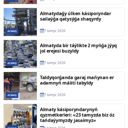
Almatydaǵy úlken kásiporyndar
sailaýǵa qatysýǵa shaqyrdy
7 tamyz 2026
AIMAQ
Almatyda bir táýlikte 2 myńǵa jýyq
jol erejesi buzyldy
7 tamyz 2026
AIMAQ
Taldyqorǵanda garaj mańynan er
adamnyń máiiti tabyldy
7 tamyz 2026
AIMAQ
Almaty kásiporyndarynyń
qyzmetkerleri: «23 tamyzda biz óz
tańdaýymyzdy jasaimyz»
6 tamyz 2026