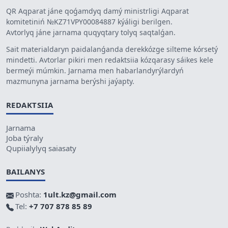
QR Aqparat jáne qoǵamdyq damý ministrligi Aqparat
komitetiniń №KZ71VPY00084887 kýáligi berilgen.
Avtorlyq jáne jarnama quqyqtary tolyq saqtalǵan.
Sait materialdaryn paidalanǵanda derekkózge silteme kórsetý
mindetti. Avtorlar pikiri men redaktsiia kózqarasy sáikes kele
bermeýi múmkin. Jarnama men habarlandyrýlardyń
mazmunyna jarnama berýshi jaýapty.
REDAKTSIIA
Jarnama
Joba týraly
Qupiialylyq saiasaty
BAILANYS
Poshta:
1ult.kz@gmail.com
Tel:
+7 707 878 85 89