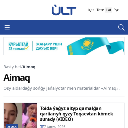
Қаз
Төте
Lat
Рус
Basty bet
/
Aimaq
Aimaq
Osy aidardaǵy sońǵy jańalyqtar men materialdar «Aimaq».
Toida ýaǵyz aityp qamalǵan
qariianyń qyzy Toqaevtan kómek
surady (VIDEO)
7 tamyz 2026
AIMAQ