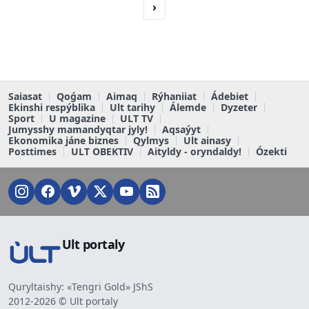
›
Saiasat
Qoǵam
Aimaq
Rýhaniiat
Ádebiet
Ekinshi respýblika
Ult tarihy
Álemde
Dyzeter
Sport
U magazine
ULT TV
Jumysshy mamandyqtar jyly!
Aqsaýyt
Ekonomika jáne biznes
Qylmys
Ult ainasy
Posttimes
ULT OBEKTIV
Aityldy - oryndaldy!
Ózekti
Ult portaly
Quryltaishy: «Tengri Gold» JShS
2012-2026 © Ult portaly