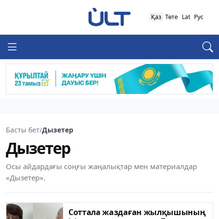
Қаз
Төте
Lat
Рус
Басты бет
/
Дызетер
Дызетер
Осы айдардағы соңғы жаңалықтар мен материалдар
«Дызетер».
Соттала жаздаған жылқышының