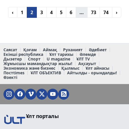
‹
1
2
3
4
5
6
...
73
74
›
Саясат
Қоғам
Аймақ
Руханият
Әдебиет
Екінші республика
Ұлт тарихы
Әлемде
Дызетер
Спорт
U magazine
ҰЛТ TV
Жұмысшы мамандықтар жылы!
Ақсауыт
Экономика және бизнес
Қылмыс
Ұлт айнасы
Постtimes
ҰЛТ ОБЪЕКТИВ
Айтылды - орындалды!
Өзекті
Ұлт порталы