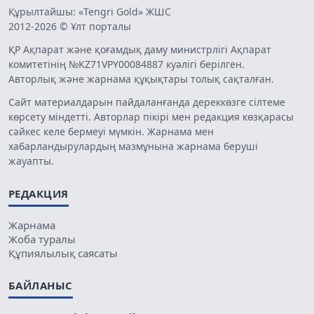
Құрылтайшы: «Tengri Gold» ЖШС
2012-2026 © Ұлт порталы
ҚР Ақпарат және қоғамдық даму министрлігі Ақпарат
комитетінің №KZ71VPY00084887 куәлігі берілген.
Авторлық және жарнама құқықтары толық сақталған.
Сайт материалдарын пайдаланғанда дереккөзге сілтеме
көрсету міндетті. Авторлар пікірі мен редакция көзқарасы
сәйкес келе бермеуі мүмкін. Жарнама мен
хабарландырулардың мазмұнына жарнама беруші
жауапты.
РЕДАКЦИЯ
Жарнама
Жоба туралы
Құпиялылық саясаты
БАЙЛАНЫС