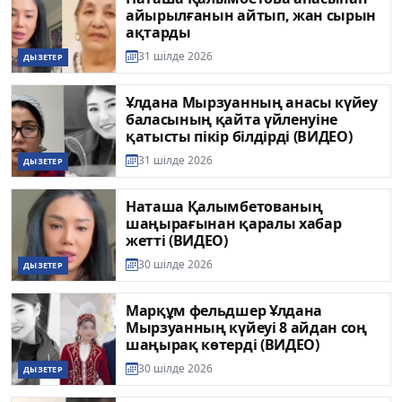
айырылғанын айтып, жан сырын
ақтарды
31 шілде 2026
ДЫЗЕТЕР
Ұлдана Мырзуанның анасы күйеу
баласының қайта үйленуіне
қатысты пікір білдірді (ВИДЕО)
31 шілде 2026
ДЫЗЕТЕР
Наташа Қалымбетованың
шаңырағынан қаралы хабар
жетті (ВИДЕО)
30 шілде 2026
ДЫЗЕТЕР
Марқұм фельдшер Ұлдана
Мырзуанның күйеуі 8 айдан соң
шаңырақ көтерді (ВИДЕО)
30 шілде 2026
ДЫЗЕТЕР