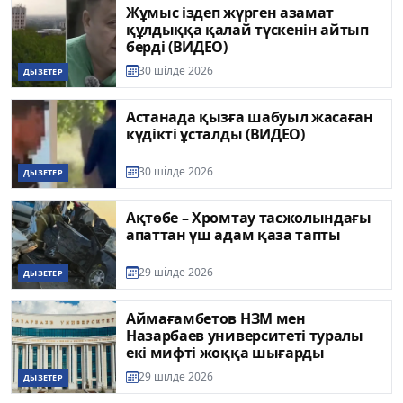
Жұмыс іздеп жүрген азамат
құлдыққа қалай түскенін айтып
берді (ВИДЕО)
30 шілде 2026
ДЫЗЕТЕР
Астанада қызға шабуыл жасаған
күдікті ұсталды (ВИДЕО)
30 шілде 2026
ДЫЗЕТЕР
Ақтөбе – Хромтау тасжолындағы
апаттан үш адам қаза тапты
29 шілде 2026
ДЫЗЕТЕР
Аймағамбетов НЗМ мен
Назарбаев университеті туралы
екі мифті жоққа шығарды
29 шілде 2026
ДЫЗЕТЕР