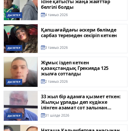
ісіне қатысты жаңа жайттар
белгілі болды
4 тамыз 2026
ДЫЗЕТЕР
Қапшағайдағы әскери бөлімде
сарбаз терезеден секіріп кеткен
3 тамыз 2026
ДЫЗЕТЕР
Жұмыс іздеп кеткен
қазақстандық Грекияда 125
жылға сотталды
2 тамыз 2026
ДЫЗЕТЕР
33 жыл бір адамға қызмет еткен:
Жылқы ұрлады деп күдікке
ілінген азамат сот залынан
ақталып шықты (ВИДЕО)
31 шілде 2026
ДЫЗЕТЕР
Наташа Қалымбетова анасынан