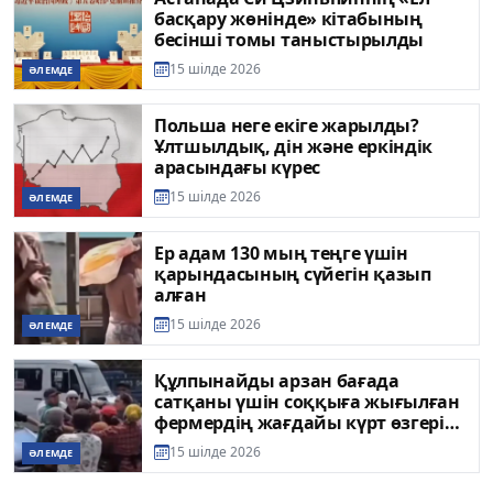
басқару жөнінде» кітабының
бесінші томы таныстырылды
15 шілде 2026
ӘЛЕМДЕ
Польша неге екіге жарылды?
Ұлтшылдық, дін және еркіндік
арасындағы күрес
15 шілде 2026
ӘЛЕМДЕ
Ер адам 130 мың теңге үшін
қарындасының сүйегін қазып
алған
15 шілде 2026
ӘЛЕМДЕ
Құлпынайды арзан бағада
сатқаны үшін соққыға жығылған
фермердің жағдайы күрт өзгеріп
кетті
15 шілде 2026
ӘЛЕМДЕ