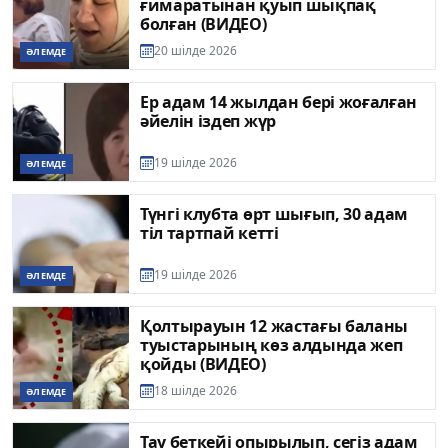
ғимаратынан қуып шықпақ
болған (ВИДЕО)
20 шілде 2026
ӘЛЕМДЕ
Ер адам 14 жылдан бері жоғалған
әйелін іздеп жүр
19 шілде 2026
ӘЛЕМДЕ
Түнгі клубта өрт шығып, 30 адам
тіл тартпай кетті
19 шілде 2026
ӘЛЕМДЕ
Қолтырауын 12 жастағы баланы
туыстарының көз алдында жеп
қойды (ВИДЕО)
18 шілде 2026
ӘЛЕМДЕ
Тау беткейі опырылып, сегіз адам