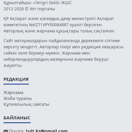
Құрылтайшы: «Tengri Gold» ЖШС
2012-2026 © Ұлт порталы
ҚР Ақпарат және қоғамдық даму министрлігі Ақпарат
комитетінің №KZ71VPY00084887 куәлігі берілген.
Авторлық және жарнама құқықтары толық сақталған.
Сайт материалдарын пайдаланғанда дереккөзге сілтеме
көрсету міндетті. Авторлар пікірі мен редакция көзқарасы
сәйкес келе бермеуі мүмкін. Жарнама мен
хабарландырулардың мазмұнына жарнама беруші
жауапты.
РЕДАКЦИЯ
Жарнама
Жоба туралы
Құпиялылық саясаты
БАЙЛАНЫС
Пошта:
1ult.kz@gmail.com