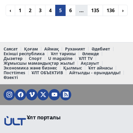
‹
1
2
3
4
5
6
...
135
136
›
Саясат
Қоғам
Аймақ
Руханият
Әдебиет
Екінші республика
Ұлт тарихы
Әлемде
Дызетер
Спорт
U magazine
ҰЛТ TV
Жұмысшы мамандықтар жылы!
Ақсауыт
Экономика және бизнес
Қылмыс
Ұлт айнасы
Постtimes
ҰЛТ ОБЪЕКТИВ
Айтылды - орындалды!
Өзекті
Ұлт порталы