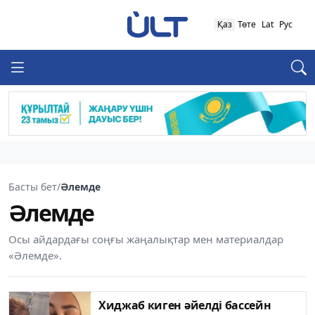
Қаз
Төте
Lat
Рус
Басты бет
/
Әлемде
Әлемде
Осы айдардағы соңғы жаңалықтар мен материалдар
«Әлемде».
Хиджаб киген әйелді бассейн