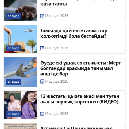
қаза тапты
18 шілде 2026
ӘЛЕМДЕ
Тамызда қай елге саяхаттау
қолжетімді бола бастайды?
17 шілде 2026
ӘЛЕМДЕ
Әуеде екі ұшақ соқтығысты: Мерт
болғандар арасында танымал
әнші де бар
17 шілде 2026
ӘЛЕМДЕ
13 жастағы қызға әкесі мен туған
ағасы зорлық көрсеткен (ВИДЕО)
16 шілде 2026
ӘЛЕМДЕ
Астанада Си Цзиньпиннің «Ел