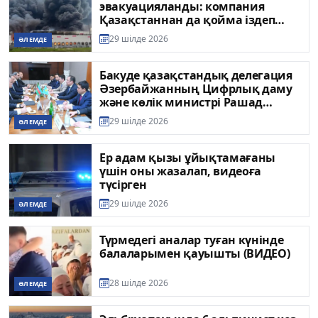
эвакуацияланды: компания
Қазақстаннан да қойма іздеп
жатыр
29 шілде 2026
ӘЛЕМДЕ
Бакуде қазақстандық делегация
Әзербайжанның Цифрлық даму
және көлік министрі Рашад
Нәбиевпен кездесті
29 шілде 2026
ӘЛЕМДЕ
Ер адам қызы ұйықтамағаны
үшін оны жазалап, видеоға
түсірген
29 шілде 2026
ӘЛЕМДЕ
Түрмедегі аналар туған күнінде
балаларымен қауышты (ВИДЕО)
28 шілде 2026
ӘЛЕМДЕ