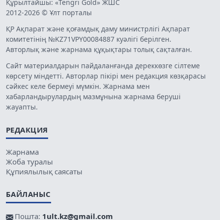
Құрылтайшы: «Tengri Gold» ЖШС
2012-2026 © Ұлт порталы
ҚР Ақпарат және қоғамдық даму министрлігі Ақпарат
комитетінің №KZ71VPY00084887 куәлігі берілген.
Авторлық және жарнама құқықтары толық сақталған.
Сайт материалдарын пайдаланғанда дереккөзге сілтеме
көрсету міндетті. Авторлар пікірі мен редакция көзқарасы
сәйкес келе бермеуі мүмкін. Жарнама мен
хабарландырулардың мазмұнына жарнама беруші
жауапты.
РЕДАКЦИЯ
Жарнама
Жоба туралы
Құпиялылық саясаты
БАЙЛАНЫС
Пошта:
1ult.kz@gmail.com