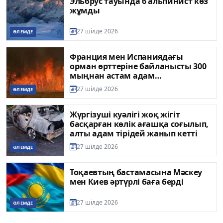
Эльбрус тауында 6 альпинист көз
жұмды
27 шілде 2026
ӘЛЕМДЕ
Франция мен Испаниядағы
орман өрттеріне байланысты 300
мыңнан астам адам
эвакуацияланды
27 шілде 2026
ӘЛЕМДЕ
Жүргізуші куәлігі жоқ жігіт
басқарған көлік ағашқа соғылып,
алты адам тірідей жанып кетті
27 шілде 2026
ӘЛЕМДЕ
Тоқаевтың бастамасына Мәскеу
мен Киев әртүрлі баға берді
27 шілде 2026
ӘЛЕМДЕ