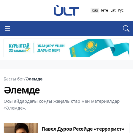
Қаз
Төте
Lat
Рус
Басты бет
/
Әлемде
Әлемде
Осы айдардағы соңғы жаңалықтар мен материалдар
«Әлемде».
Павел Дуров Ресейде «террорист»