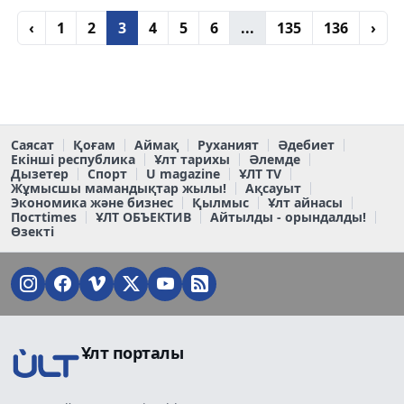
‹
1
2
3
4
5
6
...
135
136
›
Саясат
Қоғам
Аймақ
Руханият
Әдебиет
Екінші республика
Ұлт тарихы
Әлемде
Дызетер
Спорт
U magazine
ҰЛТ TV
Жұмысшы мамандықтар жылы!
Ақсауыт
Экономика және бизнес
Қылмыс
Ұлт айнасы
Постtimes
ҰЛТ ОБЪЕКТИВ
Айтылды - орындалды!
Өзекті
Ұлт порталы