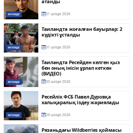
атанды
31 шілде 2026
ӘЛЕМДЕ
Таиландта жоғалған бауырлар: 2
күдікті ұсталды
31 шілде 2026
ӘЛЕМДЕ
Таиландта Ресейден келген қыз
бен оның інісін ұрлап кеткен
(ВИДЕО)
30 шілде 2026
ӘЛЕМДЕ
Ресейлік ФСБ Павел Дуровқа
халықаралық іздеу жариялады
29 шілде 2026
ӘЛЕМДЕ
Рязаньдағы Wildberries қоймасы