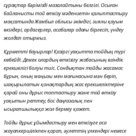
сұрақтар бәрімізді мазалайтыны белгілі. Осыған
байланысты той өткізу мәдениетін қалыптастыру
мақсатында Жамбыл облысы әкімдігі, зиялы қауым
өкілдері, ардагерлер, асабалар одағы бірлесіп, үндеу
жолдап отырмыз.
Құрметті бауырлар! Қазіргі уақытта тойдың түрі
көбейді. Демек олардың өткізілу жобасының өзіндік
ерекшелігі болуы тиіс. Сондықтан тойды жасамас
бұрын, оның маңызы мен мағынасына мән беріп,
шақырылатын қонақтардың жас ерекшеліктеріне
қарай оны дұрыс топтастыру және той өткізу
уақытын реттеу, бос даңғазалық пен
ысырапшылыққа жол бермеу қажет.
Тойды дұрыс ұйымдастыру мен өткізуге аса
жауапкершілікпен қарап, әулеттің үлкендері немесе