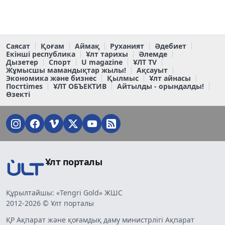
Саясат
Қоғам
Аймақ
Руханият
Әдебиет
Екінші республика
Ұлт тарихы
Әлемде
Дызетер
Спорт
U magazine
ҰЛТ TV
Жұмысшы мамандықтар жылы!
Ақсауыт
Экономика және бизнес
Қылмыс
Ұлт айнасы
Постtimes
ҰЛТ ОБЪЕКТИВ
Айтылды - орындалды!
Өзекті
Ұлт порталы
Құрылтайшы: «Tengri Gold» ЖШС
2012-2026 © Ұлт порталы
ҚР Ақпарат және қоғамдық даму министрлігі Ақпарат