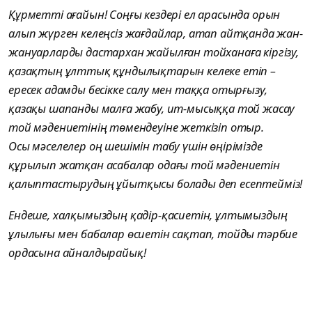
Құрметті ағайын! Соңғы кездері ел арасында орын
алып жүрген келеңсіз жағдайлар, атап айтқанда жан-
жануарларды дастархан жайылған тойханаға кіргізу,
қазақтың ұлттық құндылықтарын келеке етіп –
ересек адамды бесікке салу мен таққа отырғызу,
қазақы шапанды малға жабу, ит-мысыққа той жасау
той мәдениетінің төмендеуіне жеткізіп отыр.
Осы мәселелер оң шешімін табу үшін өңірімізде
құрылып жатқан асабалар одағы той мәдениетін
қалыптастырудың ұйытқысы болады деп есептейміз!
Ендеше, халқымыздың қадір-қасиетін, ұлтымыздың
ұлылығы мен бабалар өсиетін сақтап, тойды тәрбие
ордасына айналдырайық!