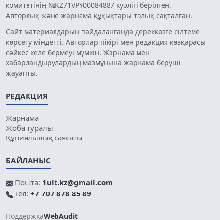
комитетінің №KZ71VPY00084887 куәлігі берілген.
Авторлық және жарнама құқықтары толық сақталған.
Сайт материалдарын пайдаланғанда дереккөзге сілтеме
көрсету міндетті. Авторлар пікірі мен редакция көзқарасы
сәйкес келе бермеуі мүмкін. Жарнама мен
хабарландырулардың мазмұнына жарнама беруші
жауапты.
РЕДАКЦИЯ
Жарнама
Жоба туралы
Құпиялылық саясаты
БАЙЛАНЫС
Пошта:
1ult.kz@gmail.com
Тел:
+7 707 878 85 89
Поддержка
WebAudit