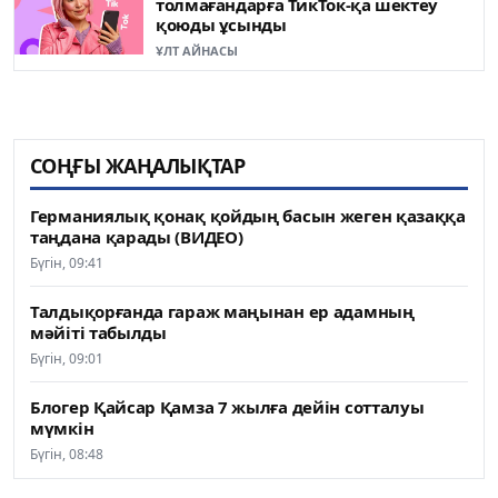
толмағандарға ТикТок-қа шектеу
қоюды ұсынды
ҰЛТ АЙНАСЫ
СОҢҒЫ ЖАҢАЛЫҚТАР
Германиялық қонақ қойдың басын жеген қазаққа
таңдана қарады (ВИДЕО)
Бүгін, 09:41
Талдықорғанда гараж маңынан ер адамның
мәйіті табылды
Бүгін, 09:01
Блогер Қайсар Қамза 7 жылға дейін сотталуы
мүмкін
Бүгін, 08:48