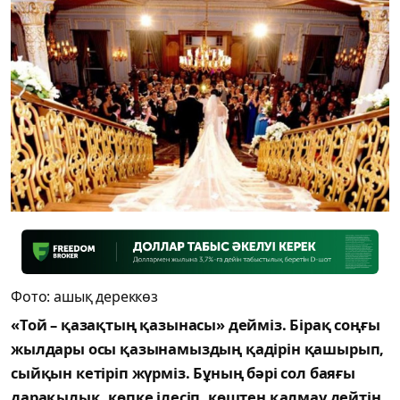
Фото: ашық дереккөз
«Той – қазақтың қазынасы» дейміз. Бірақ соңғы
жылдары осы қазынамыздың қадірін қашырып,
сыйқын кетіріп жүрміз. Бұның бәрі сол баяғы
дарақылық, көпке ілесіп, көштен қалмау дейтін