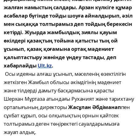
жалған намыстың салдары. Арзан күлкіге құмар
асабалар бүгінде тойды шоуға айналдырып, әзіл
мен сықаққа толтырамыз деп тойдың берекесін
кетірді. Жуырда жамбылдық зиялы қауым
өкілдері қазақтың тойына қатысты тың ой
ұсынып, қазақ қоғамына ортақ мәдениет
қалыптастыру жөнінде үндеу тастады, деп
хабарлайды
Ult.kz
.
Осы идеяны алғаш ұсынып, мәселенің өзектілігін
жеткізген Жамбыл облысы әкімдігінің мәдениет
және тілдерді дамыту басқармасына қарасты
Шерхан Мұртаза атындағы Руханият және тарихтану
орталығының директоры
Жасұлан Әбдіманап
пен
сұхбат құрып, осы олқылықтың орнын қайтсек
толтырамыз деген төңіректегі сауалдарымызға
жауап алдық.