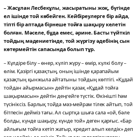
– Жасұлан Лесбекұлы, жасыратыны жоқ, бүгінде
ел ішінде той көбейген. Кейбіреулерге бір айда,
тіпті бір аптада бірнеше тойға шақыру келетін
болған. Мәселе, бұда емес, әрине. Басты түйткіл
тойдың мәдениетінде, той жүргізу әдебінің сын
көтермейтін сапасында болып тұр.
– Күлдіре білу – өнер, күліп жүру – өмір, күлкі болу –
өлім. Қазіргі қазақтың, оның ішінде қарапайым
қазақтың қынжыла айтатыны тойдың көптігі. «Құдай
тойдан айырмасын» дейтін қазақ «Құдай тойға
шақырмасын» дейтін деңгейге түстік. Өкінішті һәм
түсініксіз. Барлық тойда мәз-мейрам тілек айтып, той
бітпесін дейміз тағы. Ал сыртқа шыға сала «ой, бәле
болды, күнде шақыру, күнде той» деген қарғыс. «Бар
айлығым тойға кетіп жатыр, кредит алып келдік» деп