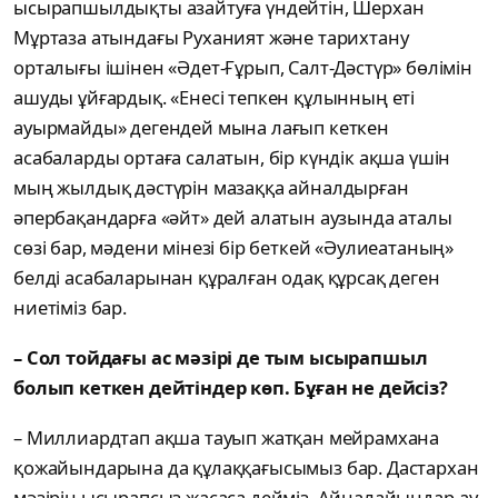
ысырапшылдықты азайтуға үндейтін, Шерхан
Мұртаза атындағы Руханият және тарихтану
орталығы ішінен «Әдет-Ғұрып, Салт-Дәстүр» бөлімін
ашуды ұйғардық. «Енесі тепкен құлынның еті
ауырмайды» дегендей мына лағып кеткен
асабаларды ортаға салатын, бір күндік ақша үшін
мың жылдық дәстүрін мазаққа айналдырған
әпербақандарға «әйт» дей алатын аузында аталы
сөзі бар, мәдени мінезі бір беткей «Әулиеатаның»
белді асабаларынан құралған одақ құрсақ деген
ниетіміз бар.
– Сол тойдағы ас мәзірі де тым ысырапшыл
болып кеткен дейтіндер көп. Бұған не дейсіз?
– Миллиардтап ақша тауып жатқан мейрамхана
қожайындарына да құлаққағысымыз бар. Дастархан
мәзірін ысырапсыз жасаса дейміз. Айналайындар-ау,