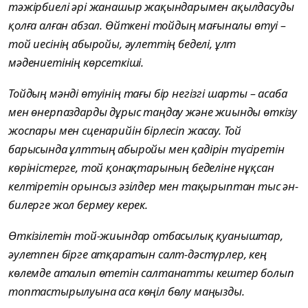
тәжірбиелі әрі жанашыр жақындарымен ақылдасуды
қолға алған абзал. Өйткені тойдың мағыналы өтуі –
той иесінің абыройы, әулеттің беделі, ұлт
мәдениетінің көрсеткіші.
Тойдың мәнді өтуінің тағы бір негізгі шарты – асаба
мен өнерпаздарды дұрыс таңдау және жиынды өткізу
жоспары мен сценарийін бірлесіп жасау. Той
барысында ұлттың абыройы мен қадірін түсіретін
көріністерге, той қонақтарының беделіне нұқсан
келтіретін орынсыз әзілдер мен тақырыптан тыс ән-
билерге жол бермеу керек.
Өткізілетін той-жиындар отбасылық қуаныштар,
әулетпен бірге атқаратын салт-дәстүрлер, кең
көлемде аталып өтетін салтанатты кештер болып
топтастырылуына аса көңіл бөлу маңызды.