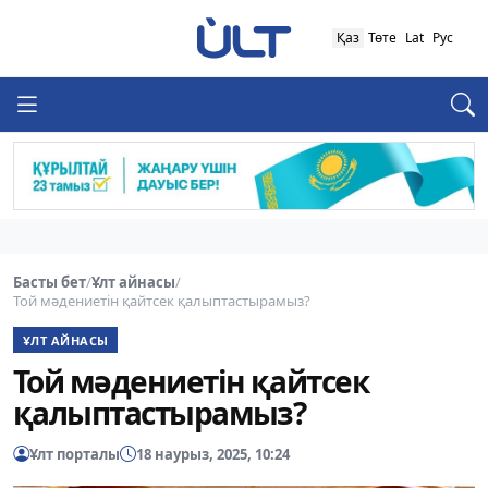
Қаз
Төте
Lat
Рус
Басты бет
/
Ұлт айнасы
/
Той мәдениетін қайтсек қалыптастырамыз?
ҰЛТ АЙНАСЫ
Той мәдениетін қайтсек
қалыптастырамыз?
Ұлт порталы
18 наурыз, 2025, 10:24