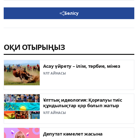
Бөлісу
ОҚИ ОТЫРЫҢЫЗ
Асау үйрету – ілім, тәрбие, мінез
ҰЛТ АЙНАСЫ
Ұлттық идеология: Қорғалуы тиіс
құндылықтар қор болып жатыр
ҰЛТ АЙНАСЫ
Депутат кәмелет жасына