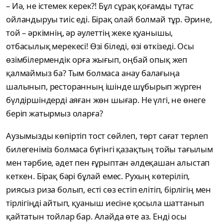
– Иә, не істемек керек?! Бұл сұрақ қоғамды тұтас
ойландыруы тиіс еді. Бірақ олай болмай тұр. Әрине,
той – әркімнің, әр әулеттің жеке қуанышы,
отбасылық мерекесі! Өзі біледі, өзі өткізеді. Осы
өзімбілермендік орға жығып, оңбай опық жеп
қалмаймыз ба? Тым болмаса анау балағыңа
шалынып, ресторанның ішінде шұбырып жүрген
бүлдіршіндерді аяған жөн шығар. Не үлгі, не өнеге
беріп жатырмыз оларға?
Аузымызды көпіртіп тост сөйлеп, төрт сағат терлеп
билегеніміз болмаса бүгінгі қазақтың тойы тағылым
мен тәрбие, әдет пен ғұрыптан әлдеқашан алыстап
кеткен. Бірақ бәрі бұлай емес. Рухың көтеріліп,
риясыз риза болып, есті сөз естіп елітіп, бірлігің мен
тірлігіңді айтып, қуаныш иесіне қосыла шаттанып
қайтатын тойлар бар. Алайда өте аз. Енді осы