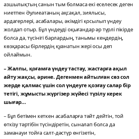
азшылықтың санын тым болмаса екі еселесек деген
ниетпен Әулиеатаның ақсақал, зиялысы,
ардагерлері, асабалары, әкімдігі қосылып үндеу
жолдап отыр. Бұл үндеуді оқығандар әр түрлі пікірде
болса да, түсінігі барлардың, танымы кеңдердің,
көзқарасы бірлердің қуанатын жері осы деп
ойлаймын.
– Жалпы, қоғамға үндеу тастау, жастарға ақыл
айту жақсы, әрине. Дегенмен айтылған сөз сол
жерде қалмас үшін сол үндеуге қозғау салар бір
тетігі, жұмысты жүргізер жүйесі түзілу керек
шығар...
– Бұл бетімен кеткен асабаларға тәйт дейтін, той
өткізу тәртібін түсіндіретін, сыналап болса да
заманауи тойға салт-дәстүр енгізетін,