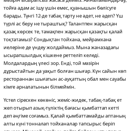
тойға адам ас ішу үшін емес, қуанышын бөлісуге
барады. Түнгі 12-де табақ тарту не әдет, не әдеп? Үш
түрлі ас беру не тыраштық? Талантпен жарысқан
қазақ көрсек те, тамақпен жарысқан қазақты қалай
тоқтатамыз? Сондықтан тойхана, мейрамхана
иелеріне де үндеу жолдаймыз. Мына жаназадағы
ысырапшылдық кішкене реттеліп келеді.
Молдалардың үлесі зор. Енді, той мәзірін
дұрыстайтын да уақыт болған шығар. Күн сайын көп
рестораннан шығатын ас-ауқаттың обал мен сауабы
кімге арналатынын білмеймін.
Үстел сірескен көкөніс, жеміс-жидек, табақ-табақ ет
жеп отырып азық-түліктің бағасы қымбаттап кетті
деп әңгіме соғамыз. Қалай қымбаттамайды аптаның
алты күні тонналап тойханалар тапсырыс беріп