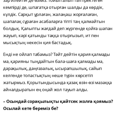
зар илейтін де өзіміз. Тойып алып тәлтіректеген
кемпірді де, шпагатқа отырған шалды да көрдік,
күлдік. Сарқыт ұрлаған, жалаңаш жорғалаған,
шапалақ сұраған асабаларға тіпті таң қалмайтын
болдық. Қалыпты жағдай деп жүргенде қойға шапан
жауып, кәрі қатынды таққа отырғызып, ит пен
мысықтың некесін қия бастадық.
Енді не ойлап табамыз? Тәйт дейтін қария қалмады
ма, қарияны тыңдайтын бала-шаға қалмады ма,
дарақылық, даңғазалық, ысырапшылық, сайып
келгенде топастықтың неше түрін көрсетіп
жатырмыз. Қорытындысында қазақ өзін-өзі мазаққа
айналдыратын ең оңай жол тауып алды.
– Осындай сорақылықты қайтсек жолға қоямыз?
Осылай кете береміз бе?