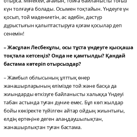
отырса. Мінекей, ағайын, тойға байланысты тоғыз
күн толғауға болады. Осымен тоқтайын. Үндеуге үн
қосып, той мәдениетін, ас әдебін, дәстүр
дұрыстығын қалыптастыруға қоғам қосылар деп
сенемін!
– Жасұлан Лесбекұлы, осы тұста үндеуге қысқаша
тоқтала кетсеңіз? Онда не қамтылды? Қандай
бастама көтеріп отырсыздар?
– Жамбыл облысының ұлттық өнер
жанашырларының елімізде той және басқа да
жиындарды өткізуге байланысты халыққа Үндеуі
табан астында туған дүние емес. Бұл көп жылдар
бойы көкіректе түйілген айтар ойдың жиынтығы,
елдің ертеңіне деген алаңдаушылықтан,
жанашырлықтан туған бастама.