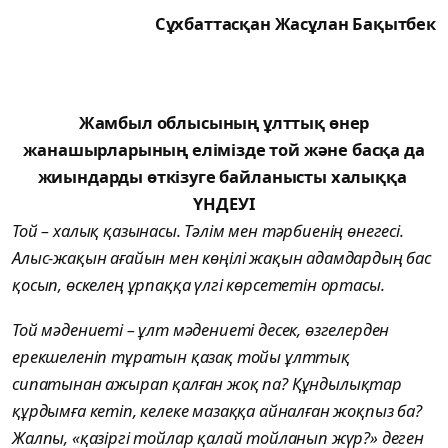
Сұхбаттасқан Жасұлан Бақытбек
Жамбыл облысының ұлттық өнер
жанашырларының елімізде той және басқа да
жиындарды өткізуге байланысты халыққа
ҮНДЕУІ
Той – халық қазынасы. Тәлім мен тәрбиенің өнегесі.
Алыс-жақын ағайын мен көңілі жақын адамдардың бас
қосып, өскелең ұрпаққа үлгі көрсететін ортасы.
Той мәдениеті – ұлт мәдениеті десек, өзгелерден
ерекшеленіп тұратын қазақ тойы ұлттық
сипатынан ажырап қалған жоқ па? Құндылықтар
құрдымға кетіп, келеке мазаққа айналған жоқпыз ба?
Жалпы, «қазіргі тойлар қалай тойланып жүр?» деген