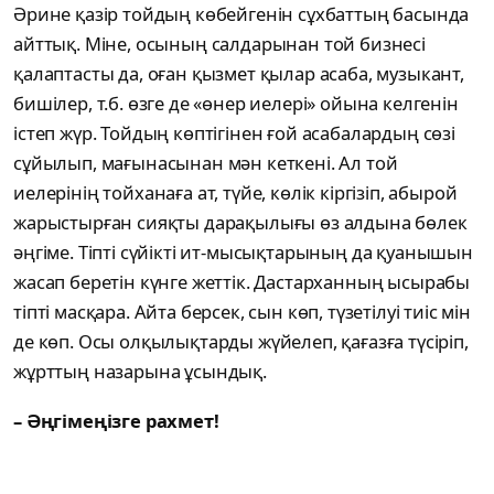
Әрине қазір тойдың көбейгенін сұхбаттың басында
айттық. Міне, осының салдарынан той бизнесі
қалаптасты да, оған қызмет қылар асаба, музыкант,
бишілер, т.б. өзге де «өнер иелері» ойына келгенін
істеп жүр. Тойдың көптігінен ғой асабалардың сөзі
сұйылып, мағынасынан мән кеткені. Ал той
иелерінің тойханаға ат, түйе, көлік кіргізіп, абырой
жарыстырған сияқты дарақылығы өз алдына бөлек
әңгіме. Тіпті сүйікті ит-мысықтарының да қуанышын
жасап беретін күнге жеттік. Дастарханның ысырабы
тіпті масқара. Айта берсек, сын көп, түзетілуі тиіс мін
де көп. Осы олқылықтарды жүйелеп, қағазға түсіріп,
жұрттың назарына ұсындық.
– Әңгімеңізге рахмет!