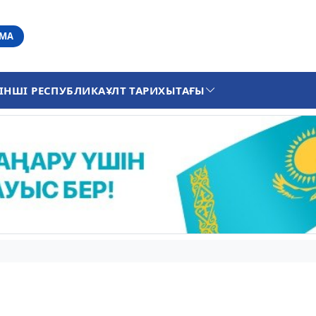
АМА
ІНШІ РЕСПУБЛИКА
ҰЛТ ТАРИХЫ
ТАҒЫ