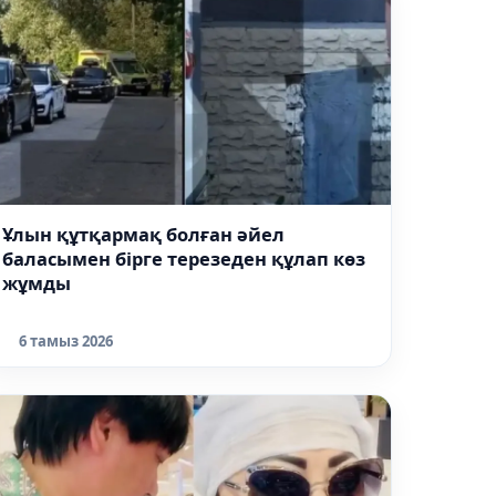
Ұлын құтқармақ болған әйел
баласымен бірге терезеден құлап көз
жұмды
6 тамыз 2026