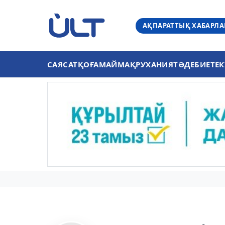
АҚПАРАТТЫҚ ХАБАРЛ
САЯСАТ
ҚОҒАМ
АЙМАҚ
РУХАНИЯТ
ӘДЕБИЕТ
ЕК