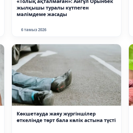
«Толық ақталмаған»: Айгүл Орынбек
жылқышы туралы күтпеген
мәлімдеме жасады
6 тамыз 2026
Көкшетауда жаяу жүргіншілер
өткелінде төрт бала көлік астына түсті