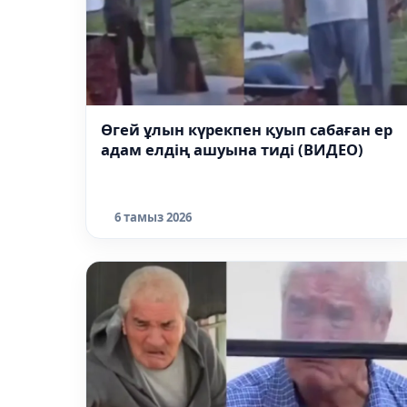
Өгей ұлын күрекпен қуып сабаған ер
адам елдің ашуына тиді (ВИДЕО)
6 тамыз 2026