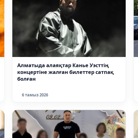
Алматыда алаяқтар Канье Уэсттің
концертіне жалған билеттер сатпақ
болған
6 тамыз 2026