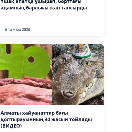
Ұшақ апатқа ұшырап, борттағы
адамның барлығы жан тапсырды
6 тамыз 2026
Алматы хайуанаттар бағы
қолтырауынның 40 жасын тойлады
(ВИДЕО)