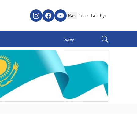
Қаз
Төте
Lat
Рус