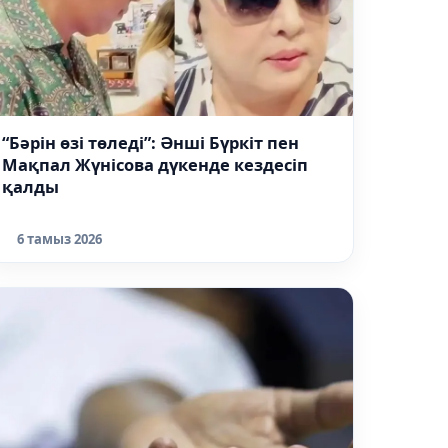
“Бәрін өзі төледі”: Әнші Бүркіт пен
Мақпал Жүнісова дүкенде кездесіп
қалды
6 тамыз 2026