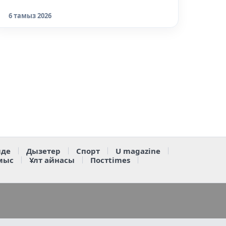
6 тамыз 2026
де
Дызетер
Спорт
U magazine
мыс
Ұлт айнасы
Постtimes