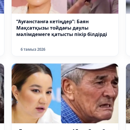
“Ауғанстанға кетіңдер”: Баян
Мақсатқызы тойдағы даулы
мәлімдемеге қатысты пікір білдірді
6 тамыз 2026