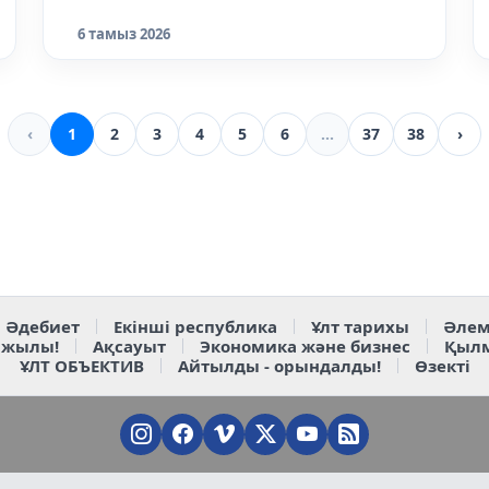
6 тамыз 2026
‹
1
2
3
4
5
6
...
37
38
›
Әдебиет
Екінші республика
Ұлт тарихы
Әлем
 жылы!
Ақсауыт
Экономика және бизнес
Қыл
ҰЛТ ОБЪЕКТИВ
Айтылды - орындалды!
Өзекті