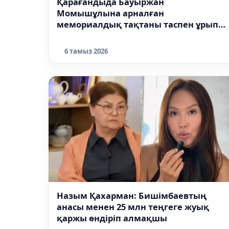
Қарағандыда Бауыржан
Момышұлына арналған
мемориалдық тақтаны таспен ұрып
сындырған
6 тамыз 2026
Назым Қахарман: Бишімбаевтың
анасы менен 25 млн теңгеге жуық
қаржы өндіріп алмақшы