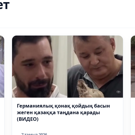
ет
Германиялық қонақ қойдың басын
жеген қазаққа таңдана қарады
(ВИДЕО)
7 тамыз 2026