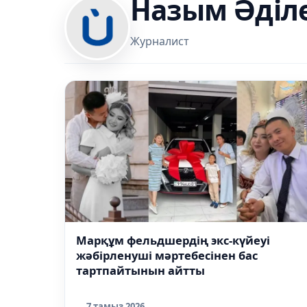
Назым Әділ
Журналист
Марқұм фельдшердің экс-күйеуі
жәбірленуші мәртебесінен бас
тартпайтынын айтты
7 тамыз 2026