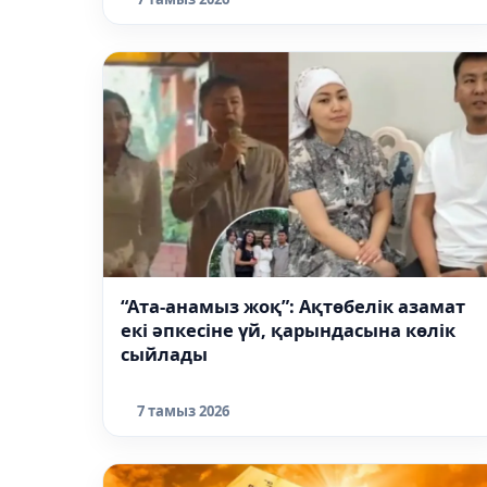
“Ата-анамыз жоқ”: Ақтөбелік азамат
екі әпкесіне үй, қарындасына көлік
сыйлады
7 тамыз 2026