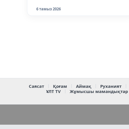
6 тамыз 2026
Саясат
Қоғам
Аймақ
Руханият
ҰЛТ TV
Жұмысшы мамандықтар