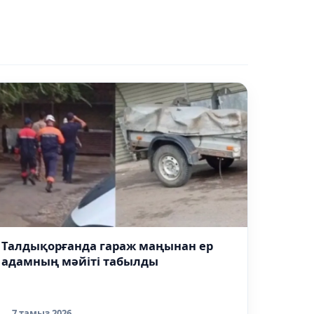
Талдықорғанда гараж маңынан ер
адамның мәйіті табылды
7 тамыз 2026