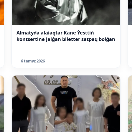
Almatyda alaiaqtar Kane Ýesttiń
kontsertine jalǵan biletter satpaq bolǵan
6 tamyz 2026