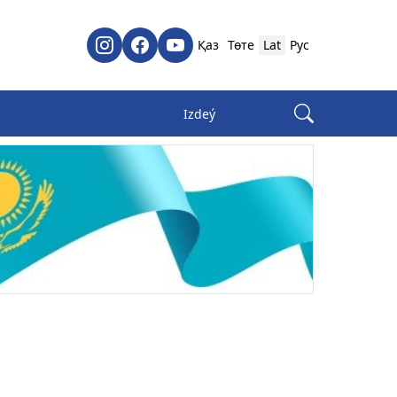
Қаз
Төте
Lat
Рус