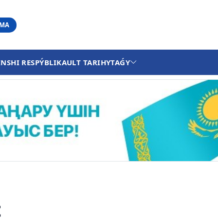
АМА
INSHI RESPÝBLIKA
ULT TARIHY
TAǴY
t