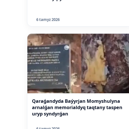
6 tamyz 2026
Qaraǵandyda Baýyrjan Momyshulyna
arnalǵan memorialdyq taqtany taspen
uryp syndyrǵan
6 tamyz 2026