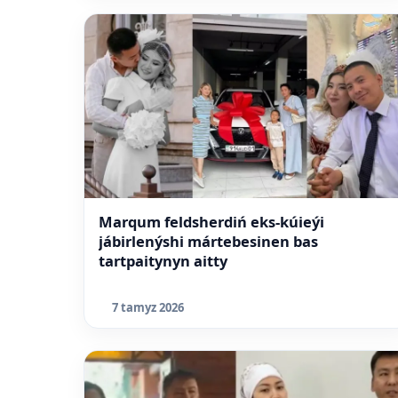
Marqum feldsherdiń eks-kúieýi
jábirlenýshi mártebesinen bas
tartpaitynyn aitty
7 tamyz 2026