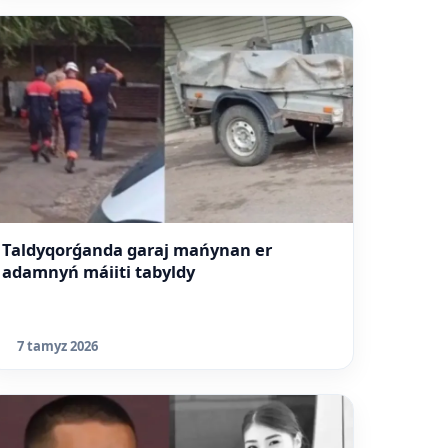
Taldyqorǵanda garaj mańynan er
adamnyń máiiti tabyldy
7 tamyz 2026