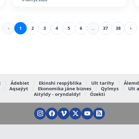
‹
1
2
3
4
5
6
...
37
38
›
t
Ádebiet
Ekinshi respýblika
Ult tarihy
Álemd
Aqsaýyt
Ekonomika jáne biznes
Qylmys
Ult 
Aityldy - oryndaldy!
Ózekti