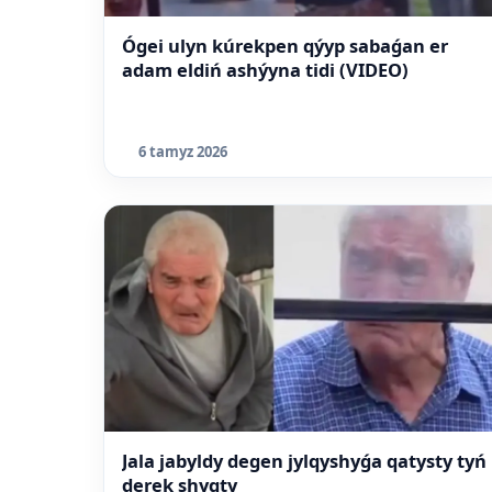
Ógei ulyn kúrekpen qýyp sabaǵan er
adam eldiń ashýyna tidi (VIDEO)
6 tamyz 2026
Jala jabyldy degen jylqyshyǵa qatysty tyń
derek shyqty