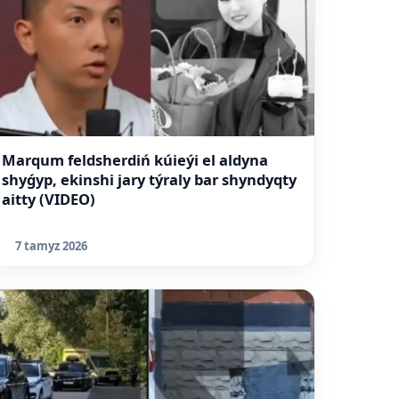
Marqum feldsherdiń kúieýi el aldyna
shyǵyp, ekinshi jary týraly bar shyndyqty
aitty (VIDEO)
7 tamyz 2026