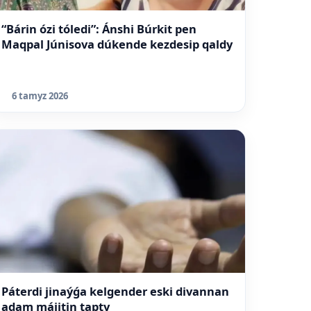
“Bárin ózi tóledi”: Ánshi Búrkit pen
Maqpal Júnisova dúkende kezdesip qaldy
6 tamyz 2026
Páterdi jinaýǵa kelgender eski divannan
adam máiitin tapty