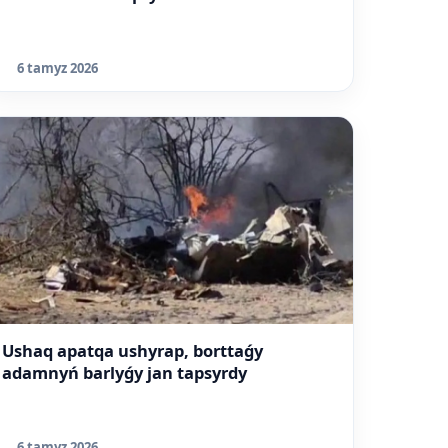
6 tamyz 2026
Ushaq apatqa ushyrap, borttaǵy
adamnyń barlyǵy jan tapsyrdy
6 tamyz 2026