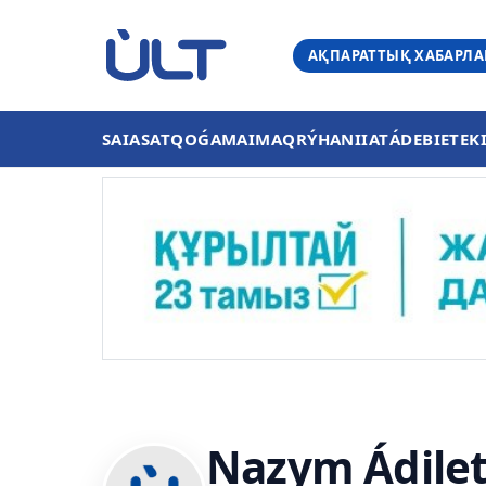
АҚПАРАТТЫҚ ХАБАРЛ
SAIASAT
QOǴAM
AIMAQ
RÝHANIIAT
ÁDEBIET
EK
Nazym Ádile