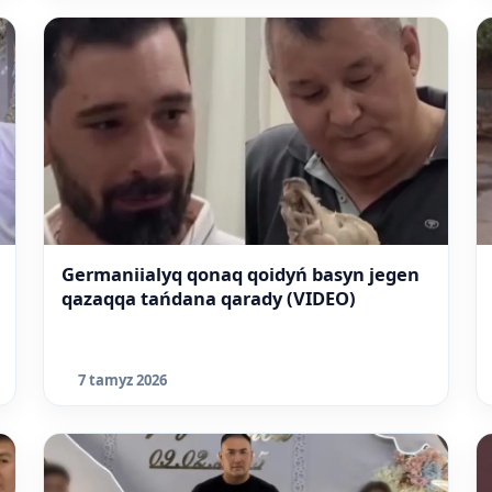
Germaniialyq qonaq qoidyń basyn jegen
qazaqqa tańdana qarady (VIDEO)
7 tamyz 2026