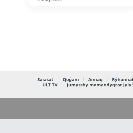
Saiasat
Qoǵam
Aimaq
Rýhaniia
ULT TV
Jumysshy mamandyqtar jyly!