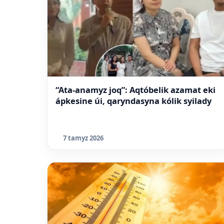
“Ata-anamyz joq”: Aqtóbelik azamat eki
ápkesine úi, qaryndasyna kólik syilady
7 tamyz 2026