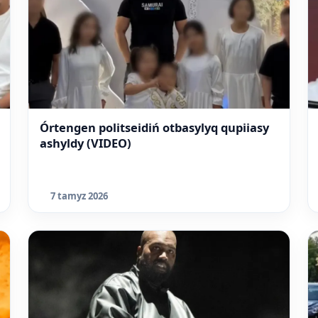
Órtengen politseidiń otbasylyq qupiiasy
ashyldy (VIDEO)
7 tamyz 2026