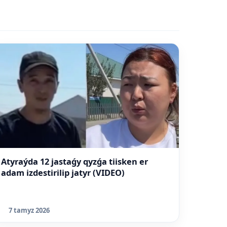
Atyraýda 12 jastaǵy qyzǵa tiisken er
adam izdestirilip jatyr (VIDEO)
7 tamyz 2026