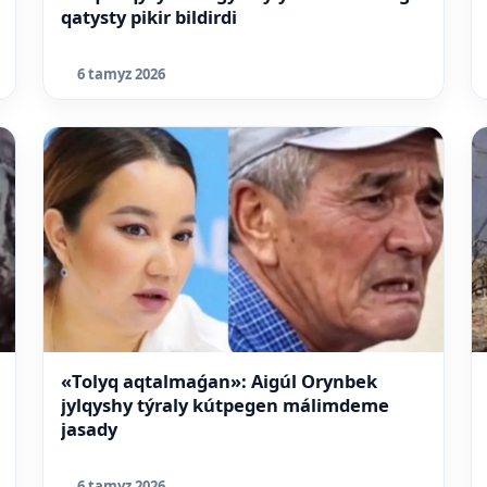
qatysty pikir bildirdi
6 tamyz 2026
«Tolyq aqtalmaǵan»: Aigúl Orynbek
jylqyshy týraly kútpegen málimdeme
jasady
6 tamyz 2026