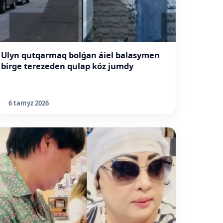
Ulyn qutqarmaq bolǵan áiel balasymen
birge terezeden qulap kóz jumdy
6 tamyz 2026