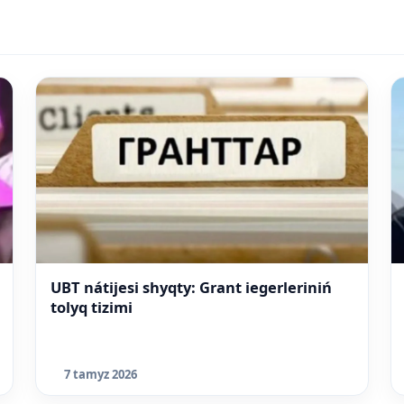
UBT nátijesi shyqty: Grant iegerleriniń
tolyq tizimi
7 tamyz 2026