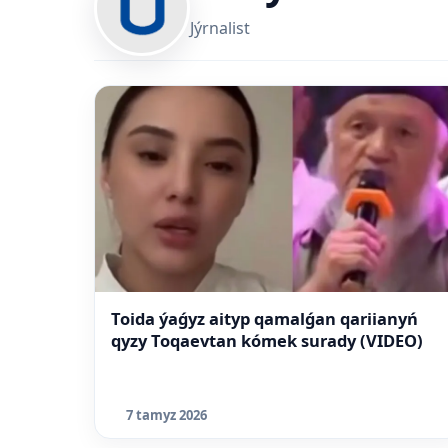
Jýrnalist
Toida ýaǵyz aityp qamalǵan qariianyń
qyzy Toqaevtan kómek surady (VIDEO)
7 tamyz 2026