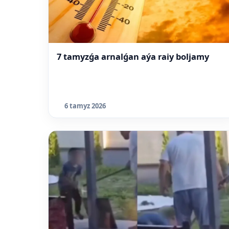
7 tamyzǵa arnalǵan aýa raiy boljamy
6 tamyz 2026