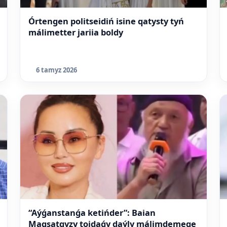
Órtengen politseidiń isine qatysty tyń
málimetter jariia boldy
6 tamyz 2026
“Aýǵanstanǵa ketińder”: Baian
Maqsatqyzy toidaǵy daýly málimdemege