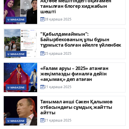
Ақтөбе мешітіндегі оқиғамен
танылған блогер хиджабын
шешті
28 қараша 2025
U MAGAZINE
"Қабылдамаймын":
Байырбекованың ұлы бұрын
тұрмыста болған әйелге үйленбек
25 қараша 2025
U MAGAZINE
«Ғалам аруы – 2025» атанған
жеңімпазды финалға дейін
«ақымақ» деп атаған
21 қараша 2025
U MAGAZINE
Танымал әнші Сәкен Қалымов
отбасындағы сұмдық жайтты
айтты
21 қараша 2025
U MAGAZINE