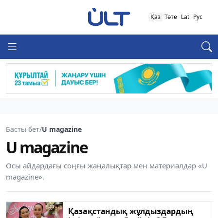
Қаз
Төте
Lat
Рус
Басты бет
/
U magazine
U magazine
Осы айдардағы соңғы жаңалықтар мен материалдар «U
magazine».
Қазақстандық жұлдыздардың