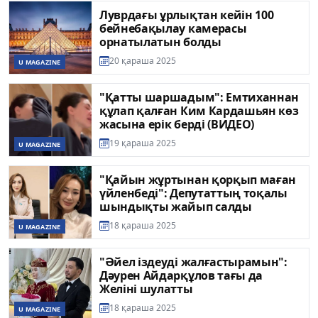
Луврдағы ұрлықтан кейін 100
бейнебақылау камерасы
орнатылатын болды
20 қараша 2025
U MAGAZINE
"Қатты шаршадым": Емтиханнан
құлап қалған Ким Кардашьян көз
жасына ерік берді (ВИДЕО)
19 қараша 2025
U MAGAZINE
"Қайын жұртынан қорқып маған
үйленбеді": Депутаттың тоқалы
шындықты жайып салды
18 қараша 2025
U MAGAZINE
"Әйел іздеуді жалғастырамын":
Дәурен Айдарқұлов тағы да
Желіні шулатты
18 қараша 2025
U MAGAZINE