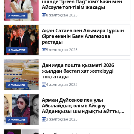
ішінде “green flag” кім? Баян мен
Айсәуле топ-тізім жасады
8 желтоқсан 2025
U MAGAZINE
Ақан Сатаев пен Альмира Тұрсын
бірге екенін Баян Алагөзова
растады
5 желтоқсан 2025
U MAGAZINE
Данияда пошта қызметі 2026
жылдан бастап хат жеткізуді
тоқтатады
4 желтоқсан 2025
U MAGAZINE
Арман Дүйсенов пен ұлы
Абылайдың өлімі: Айсұлу
Айданқызы шындықты айтты,
Индира Елемес те үнсіз қалмады
3 желтоқсан 2025
U MAGAZINE