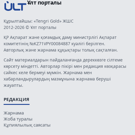
Ұлт порталы
Құрылтайшы: «Tengri Gold» ЖШС
2012-2026 © Ұлт порталы
ҚР Ақпарат және қоғамдық даму министрлігі Ақпарат
комитетінің №KZ71VPY00084887 куәлігі берілген.
Авторлық және жарнама құқықтары толық сақталған.
Сайт материалдарын пайдаланғанда дереккөзге сілтеме
көрсету міндетті. Авторлар пікірі мен редакция көзқарасы
сәйкес келе бермеуі мүмкін. Жарнама мен
хабарландырулардың мазмұнына жарнама беруші
жауапты.
РЕДАКЦИЯ
Жарнама
Жоба туралы
Құпиялылық саясаты