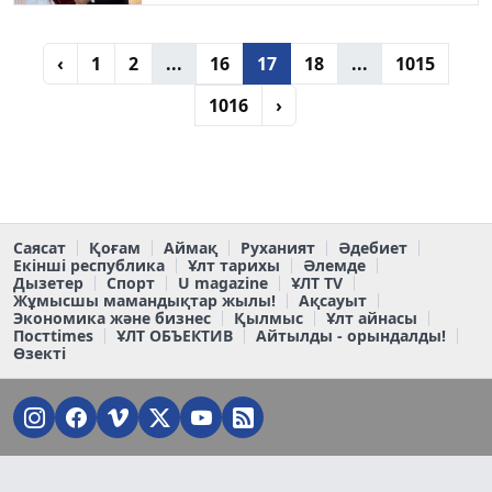
‹
1
2
...
16
17
18
...
1015
1016
›
Саясат
Қоғам
Аймақ
Руханият
Әдебиет
Екінші республика
Ұлт тарихы
Әлемде
Дызетер
Спорт
U magazine
ҰЛТ TV
Жұмысшы мамандықтар жылы!
Ақсауыт
Экономика және бизнес
Қылмыс
Ұлт айнасы
Постtimes
ҰЛТ ОБЪЕКТИВ
Айтылды - орындалды!
Өзекті