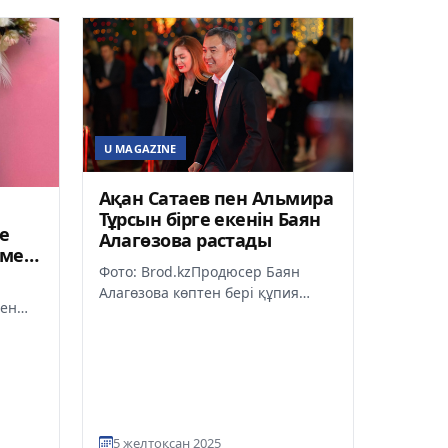
U MAGAZINE
Ақан Сатаев пен Альмира
Тұрсын бірге екенін Баян
е
Алагөзова растады
 мен
Фото: Brod.kzПродюсер Баян
сады
Алагөзова көптен бері құпия
мен
сақталып келген Ақан Сатаев пен
ек
Альмира Тұрсынның қарым-
een
қаты...
5 желтоқсан 2025