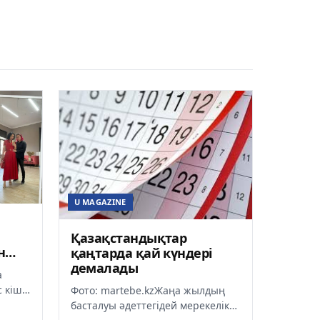
U MAGAZINE
Қазақстандықтар
н
қаңтарда қай күндері
демалады
а
 кіші
Фото: martebe.kzЖаңа жылдың
ір
басталуы әдеттегідей мерекелік
...