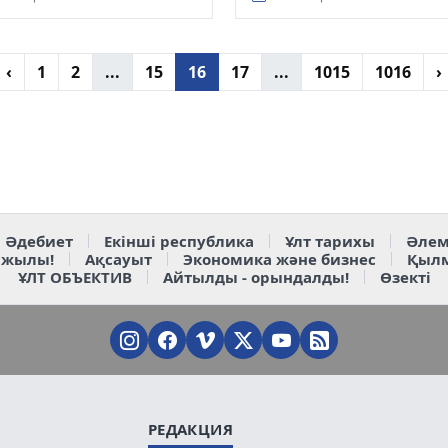
СМС арқылы,...
‹
1
2
...
15
16
17
...
1015
1016
›
Әдебиет
Екінші республика
Ұлт тарихы
Әлем
 жылы!
Ақсауыт
Экономика және бизнес
Қыл
ҰЛТ ОБЪЕКТИВ
Айтылды - орындалды!
Өзекті
РЕДАКЦИЯ