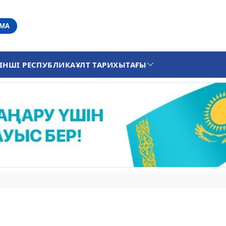
АМА
ІНШІ РЕСПУБЛИКА
ҰЛТ ТАРИХЫ
ТАҒЫ