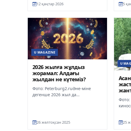
Сатае
платформасы жыл сайын
12 қаңтар 2026
5 қа
қатыс
ұйымдастыратын #Учит...
м...
U MAGAZINE
U MAG
2026 жылға жұлдыз
жорамал: Алдағы
Асан
жылдан не күтеміз?
жас
Фото: Peterburg2.ruӘне-міне
жант
дегенше 2026 жыл да
жар
Фото:
табалдырықтан аттағалы тұр,
кинос
онымен бірге жаңа сұрақтар, үміт
Қазақ
пен ма...
Асанә
26 желтоқсан 2025
25 ж
кейін 