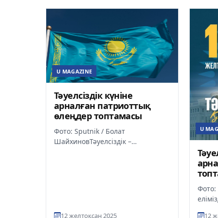
U MAGAZINE
Тәуелсіздік күніне
арналған патриоттық
өлеңдер топтамасы
U MAG
Фото: Sputnik / Болат
ШайхиновТәуелсіздік –
халқымыздың сан ғасырлық
Тәуе
арманының ақиқаты, елдігіміздің
арна
ең биік белесі...
топ
Фото: 
елімі
бірі. 
12 желтоқсан 2025
12 ж