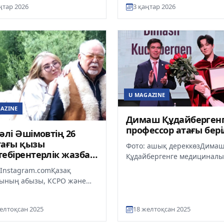
в бұрынғы жары Назираға
ңтар 2026
3 қаңтар 2026
ты әлеуметтік желіде ашық
U MAGAZINE
AZINE
Димаш Құдайберген
профессор атағы бері
әлі Әшімовтің 26
тағы қызы
Фото: ашық дереккөзДима
ебірентерлік жазба
Құдайбергенге медициналы
иялады
университеттің профессор 
 Instagram.comҚазақ
берілді, деп хабарлайды
ының абызы, КСРО және
Ult.kz.«М...
станның Халық әртісі
лі Әшімовтың қазасынан
елтоқсан 2025
18 желтоқсан 2025
оны...