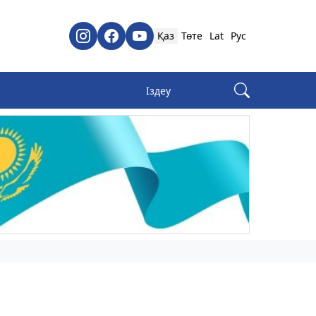
Қаз
Төте
Lat
Рус