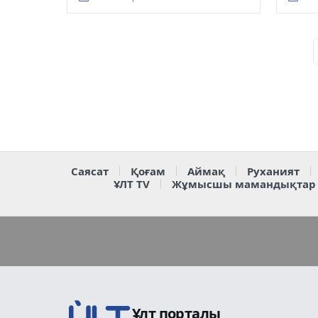
бірі 
Саясат
Қоғам
Аймақ
Руханият
ҰЛТ TV
Жұмысшы мамандықтар
Ұлт порталы