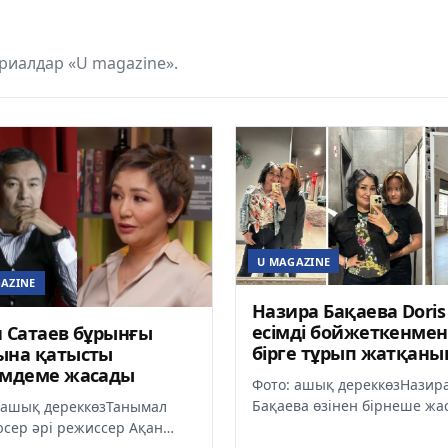
риалдар «U magazine».
U MAGAZINE
AZINE
Назира Бақаева Doris
есімді бойжеткенмен
 Сатаев бұрынғы
бірге тұрып жатқаны
ына қатысты
айтты
імдеме жасады
Фото: ашық дереккөзНазир
Бақаева өзінен бірнеше жас
 ашық дереккөзТанымал
Doris есімді қызбен бірге өм
сер әрі режиссер Ақан
сүріп жатқанын айтты. Оның