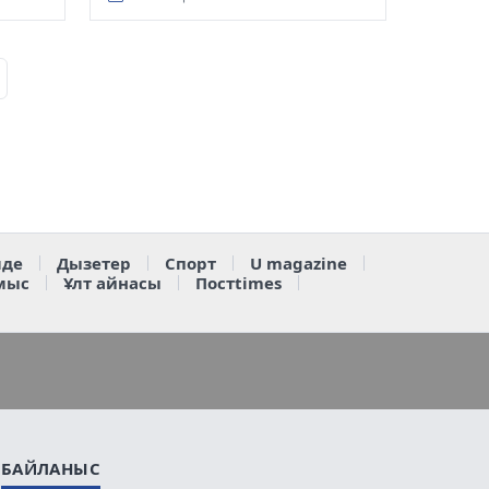
де
Дызетер
Спорт
U magazine
мыс
Ұлт айнасы
Постtimes
БАЙЛАНЫС