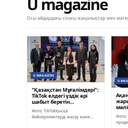
U magazine
Осы айдардағы соңғы жаңалықтар мен мате
U MAGAZINE
U MAG
"Қазақстан Мұғалімдері":
Ақан
TikTok елдегі үздік әрі
жар
шабыт беретін
мәл
педагогтарды анықтады
Фото: TikTokҚысқа
Фото:
бейнероликтерді жасау және
продю
көру бойынша TikTok жетекші