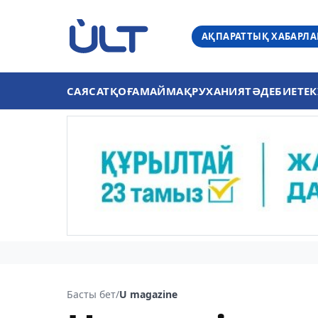
АҚПАРАТТЫҚ ХАБАРЛ
САЯСАТ
ҚОҒАМ
АЙМАҚ
РУХАНИЯТ
ӘДЕБИЕТ
ЕК
Басты бет
/
U magazine