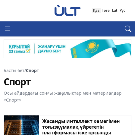
Қаз
Төте
Lat
Рус
Басты бет
/
Спорт
Спорт
Осы айдардағы соңғы жаңалықтар мен материалдар
«Спорт».
Жасанды интеллект көмегімен
тоғызқұмалақ үйрететін
платформасы іске қосылды