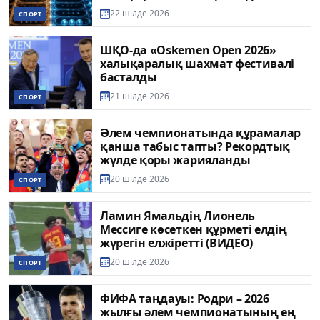
22 шілде 2026
СПОРТ
ШҚО-да «Oskemen Open 2026»
халықаралық шахмат фестивалі
басталды
21 шілде 2026
СПОРТ
Әлем чемпионатында құрамалар
қанша табыс тапты? Рекордтық
жүлде қоры жарияланды
20 шілде 2026
СПОРТ
Ламин Ямальдің Лионель
Мессиге көсеткен құрметі елдің
жүрегін елжіретті (ВИДЕО)
20 шілде 2026
СПОРТ
ФИФА таңдауы: Родри – 2026
жылғы әлем чемпионатының ең