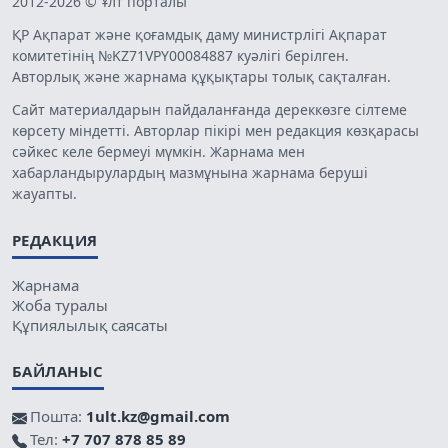
2012-2026 © Ұлт порталы
ҚР Ақпарат және қоғамдық даму министрлігі Ақпарат
комитетінің №KZ71VPY00084887 куәлігі берілген.
Авторлық және жарнама құқықтары толық сақталған.
Сайт материалдарын пайдаланғанда дереккөзге сілтеме
көрсету міндетті. Авторлар пікірі мен редакция көзқарасы
сәйкес келе бермеуі мүмкін. Жарнама мен
хабарландырулардың мазмұнына жарнама беруші
жауапты.
РЕДАКЦИЯ
Жарнама
Жоба туралы
Құпиялылық саясаты
БАЙЛАНЫС
Пошта:
1ult.kz@gmail.com
Тел:
+7 707 878 85 89