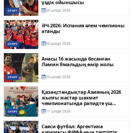
үздік ойыншысы
20 шілде 2026
СПОРТ
ӘЧ-2026: Испания әлем чемпионы
атанды
20 шілде 2026
СПОРТ
Анасы 16 жасында босанған
Ламин Ямальдың өмір жолы
20 шілде 2026
СПОРТ
Қазақстандықтар Азияның 2026
жылғы жастар шахмат
чемпионатында рапидте үш
алтын медаль жеңіп алды
17 шілде 2026
СПОРТ
Саяси футбол: Аргентина
құрамасы ФИФА-ның тәртіптік