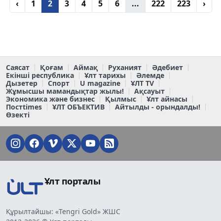
‹
1
2
3
4
5
6
...
222
223
›
Саясат
Қоғам
Аймақ
Руханият
Әдебиет
Екінші республика
Ұлт тарихы
Әлемде
Дызетер
Спорт
U magazine
ҰЛТ TV
Жұмысшы мамандықтар жылы!
Ақсауыт
Экономика және бизнес
Қылмыс
Ұлт айнасы
Постtimes
ҰЛТ ОБЪЕКТИВ
Айтылды - орындалды!
Өзекті
Ұлт порталы
Құрылтайшы: «Tengri Gold» ЖШС