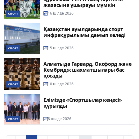
жазасына ұшырауы мүмкін
16 шілде 2026
СПОРТ
Қазақстан ауылдарында спорт
инфрақұрылымы дамып келеді
15 шілде 2026
СПОРТ
Алматыда Гарвард, Оксфорд және
Кембридж шахматшылары бас
қосады
10 шілде 2026
СПОРТ
Елімізде «Спортшылар кеңесі»
құрылды
8 шілде 2026
СПОРТ