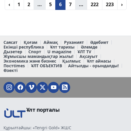
‹
1
2
...
5
6
7
...
222
223
›
Саясат
Қоғам
Аймақ
Руханият
Әдебиет
Екінші республика
Ұлт тарихы
Әлемде
Дызетер
Спорт
U magazine
ҰЛТ TV
Жұмысшы мамандықтар жылы!
Ақсауыт
Экономика және бизнес
Қылмыс
Ұлт айнасы
Постtimes
ҰЛТ ОБЪЕКТИВ
Айтылды - орындалды!
Өзекті
Ұлт порталы
Құрылтайшы: «Tengri Gold» ЖШС