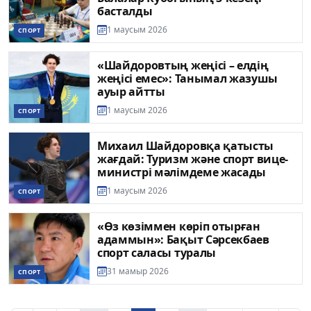
басталды
1 маусым 2026
СПОРТ
«Шайдоровтың жеңісі – елдің
жеңісі емес»: Танымал жазушы
ауыр айтты
1 маусым 2026
СПОРТ
Михаил Шайдоровқа қатысты
жағдай: Туризм және спорт вице-
министрі мәлімдеме жасады
1 маусым 2026
СПОРТ
«Өз көзіммен көріп отырған
адаммын»: Бақыт Сәрсекбаев
спорт саласы туралы
31 мамыр 2026
СПОРТ