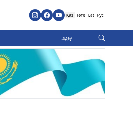
Қаз
Төте
Lat
Рус