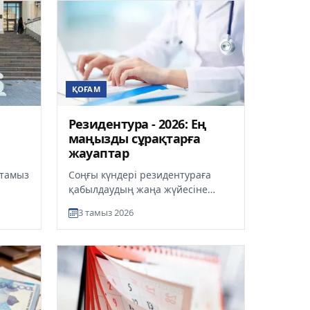
ҚОҒАМ
Резидентура - 2026: Ең
маңызды сұрақтарға
жауаптар
и
 тамыз
Соңғы күндері резидентураға
қабылдаудың жаңа жүйесіне
қатысты көптеген сұрақ
3 тамыз 2026
ық
туындауда. Біз жас дәрігерлердің
алаңд...