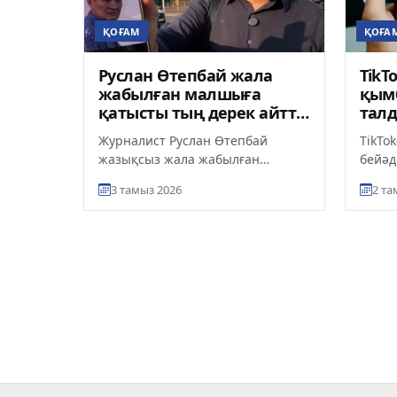
ҚОҒАМ
ҚОҒА
Руслан Өтепбай жала
TikT
жабылған малшыға
қымб
қатысты тың дерек айтты
тал
(ВИДЕО)
айы
Журналист Руслан Өтепбай
TikTok
жазықсыз жала жабылған
бейәд
малшының ісін зерттемек, деп
Талды
3 тамыз 2026
2 та
хабарлайды ult.kz. Ол бұл туралы
әкімш
әлеум...
тартыл