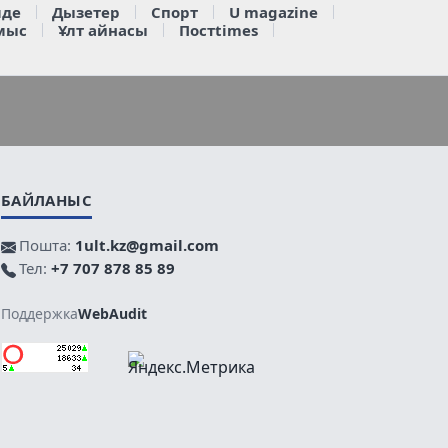
де
Дызетер
Спорт
U magazine
мыс
Ұлт айнасы
Постtimes
БАЙЛАНЫС
Пошта:
1ult.kz@gmail.com
Тел:
+7 707 878 85 89
Поддержка
WebAudit