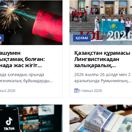
М
ҚОҒАМ
ашумен
Қазақстан құрамасы
ықтамақ болған:
Лингвистикадан
нада жас жігіт
халықаралық
шілік қамауға
олимпиадада тарих
ада қоғамдық орында
2026 жылғы 26 шілде мен 2
нды
нәтиже көрсетті
ехникалық бұйымдарды
аралығында Румынияның
з пайдаланған 19 жастағы
Бухарест қаласында
мыз 2026
3 тамыз 2026
 әкімшілік жауапкершілікке
Лингвистикадан халықарал
олимпиада (IOL)...