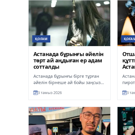
ҚОҒАМ
ҚОҒА
Астанада бұрынғы әйелін
Отш
төрт ай аңдыған ер адам
құтт
сотталды
Аста
әкім
Астанада бұрынғы бірге тұрған
Астан
алы
әйелін бірнеше ай бойы заңсыз
пирот
аңдыған ер адамға сот үкімі
заңсы
3 тамыз 2026
3 та
шықты, деп хабарлайды ult.k...
жігіт
та...