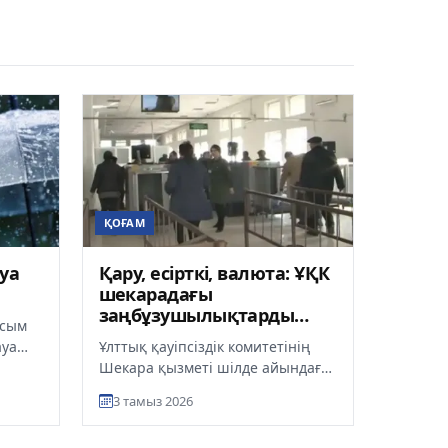
ҚОҒАМ
уа
Қару, есірткі, валюта: ҰҚК
шекарадағы
заңбұзушылықтарды
асым
жариялады
ауа
Ұлттық қауіпсіздік комитетінің
лайды
Шекара қызметі шілде айындағы
қызмет қорытындысын
3 тамыз 2026
жариялады. Ресми мәліметке
сәйкес,...