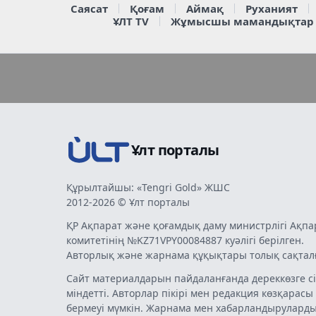
Саясат
Қоғам
Аймақ
Руханият
ҰЛТ TV
Жұмысшы мамандықтар
Ұлт порталы
Құрылтайшы: «Tengri Gold» ЖШС
2012-2026 © Ұлт порталы
ҚР Ақпарат және қоғамдық даму министрлігі Ақпа
комитетінің №KZ71VPY00084887 куәлігі берілген.
Авторлық және жарнама құқықтары толық сақтал
Сайт материалдарын пайдаланғанда дереккөзге сі
міндетті. Авторлар пікірі мен редакция көзқарасы
бермеуі мүмкін. Жарнама мен хабарландырулард