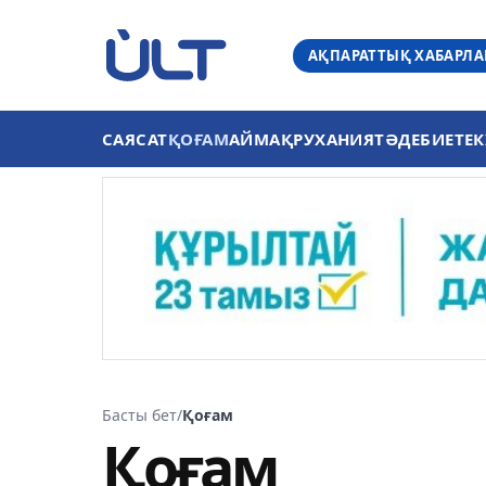
АҚПАРАТТЫҚ ХАБАРЛ
САЯСАТ
ҚОҒАМ
АЙМАҚ
РУХАНИЯТ
ӘДЕБИЕТ
ЕК
Басты бет
/
Қоғам
Қоғам