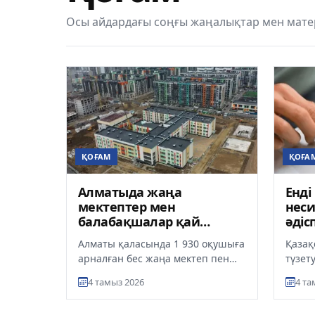
Осы айдардағы соңғы жаңалықтар мен мате
ҚОҒАМ
ҚОҒА
Алматыда жаңа
Енді
мектептер мен
неси
балабақшалар қай
әдіс
аудандарда салынып
Алматы қаласында 1 930 оқушыға
Қазақ
жатыр?
арналған бес жаңа мектеп пен
түзету
800 орындық үш балабақшаның
хабар
4 тамыз 2026
4 та
құрылысы жүргізілуде. Соным...
түзет