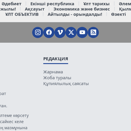
Әдебиет
Екінші республика
Ұлт тарихы
Әлем
 жылы!
Ақсауыт
Экономика және бизнес
Қыл
ҰЛТ ОБЪЕКТИВ
Айтылды - орындалды!
Өзекті
РЕДАКЦИЯ
Жарнама
Жоба туралы
Құпиялылық саясаты
рат
ған.
лтеме көрсету
 сәйкес келе
ың мазмұнына