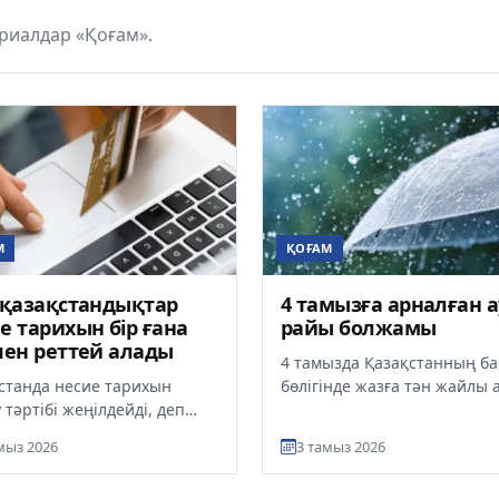
риалдар «Қоғам».
М
ҚОҒАМ
 қазақстандықтар
4 тамызға арналған а
е тарихын бір ғана
райы болжамы
пен реттей алады
4 тамызда Қазақстанның б
станда несие тарихын
бөлігінде жазға тән жайлы 
 тәртібі жеңілдейді, деп
райы сақталады, деп хабар
лайды ult.kz. Несие тарихын
ult.kz. Синоптиктердің бо...
мыз 2026
3 тамыз 2026
у не үшін маңызды? Қ...