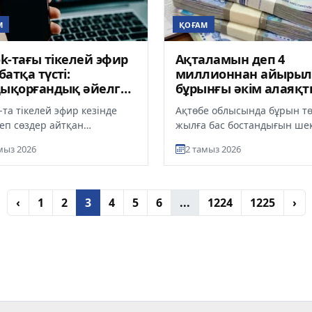
М
ҚОҒАМ
ok-тағы тікелей эфир
Ақталамын деп 4
атқа түсті:
миллионнан айырыл
дықорғандық әйелге
бұрынғы әкім алаяқ
ппұл салынды
құрбаны болды
-та тікелей эфир кезінде
Ақтөбе облысында бұрын т
еп сөздер айтқан
жылға бас бостандығын ше
қорған қаласының тұрғыны
жазасына кесілген Шалқар
мыз 2026
2 тамыз 2026
ілік жауапкершілікке
қаласының бұрынғы әкімі ө
...
ақта...
‹
1
2
3
4
5
6
...
1224
1225
›