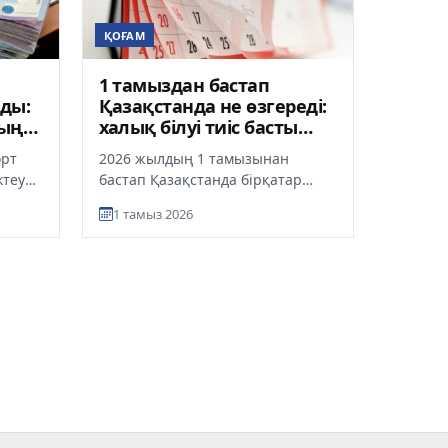
ҚОҒАМ
1 тамыздан бастап
ды:
Қазақстанда не өзгереді:
тың
халық білуі тиіс басты
жаңалықтар
өрт
2026 жылдың 1 тамызынан
ктеу
бастап Қазақстанда бірқатар
маңызды өзгерістер күшіне енеді.
1 тамыз 2026
зін
Бұл жаңашылдықтар тұрғын үй,
с...