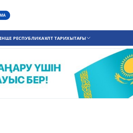
АМА
ІНШІ РЕСПУБЛИКА
ҰЛТ ТАРИХЫ
ТАҒЫ