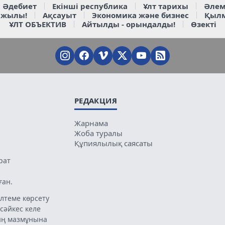
Әдебиет
Екінші республика
Ұлт тарихы
Әлем
 жылы!
Ақсауыт
Экономика және бизнес
Қыл
ҰЛТ ОБЪЕКТИВ
Айтылды - орындалды!
Өзекті
РЕДАКЦИЯ
Жарнама
Жоба туралы
Құпиялылық саясаты
рат
ған.
лтеме көрсету
 сәйкес келе
ың мазмұнына