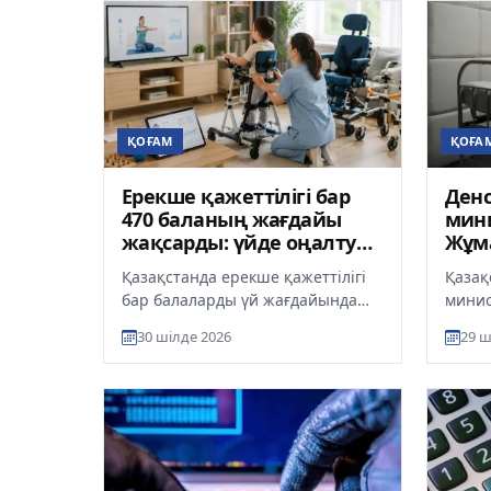
ҚОҒАМ
ҚОҒА
Ерекше қажеттілігі бар
Денс
470 баланың жағдайы
мини
жақсарды: үйде оңалту
Жұм
жобасы оң нәтиже берді
жатқ
Қазақстанда ерекше қажеттілігі
Қазақ
текс
бар балаларды үй жағдайында
минис
оңалтуға бағытталған пилоттық
мама
30 шілде 2026
29 ш
жоба өз тиімділігін көрсет...
психи
кешенд