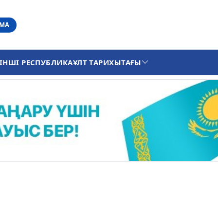
АМА
ІНШІ РЕСПУБЛИКА
ҰЛТ ТАРИХЫ
ТАҒЫ