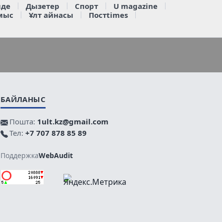
де
Дызетер
Спорт
U magazine
мыс
Ұлт айнасы
Постtimes
БАЙЛАНЫС
Пошта:
1ult.kz@gmail.com
Тел:
+7 707 878 85 89
Поддержка
WebAudit