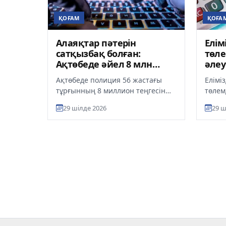
ҚОҒАМ
ҚОҒА
Алаяқтар пәтерін
Елім
сатқызбақ болған:
төле
Ақтөбеде әйел 8 млн
әлеу
теңгесінен айырылып
авт
Ақтөбеде полиция 56 жастағы
Елімі
қала жаздады
тұрғынның 8 миллион теңгесін
төлем
сақтап қалды. Әйел алаяқтардың
көмег
29 шілде 2026
29 ш
арбауына түсіп, екі бөлмелі...
автом
есепте