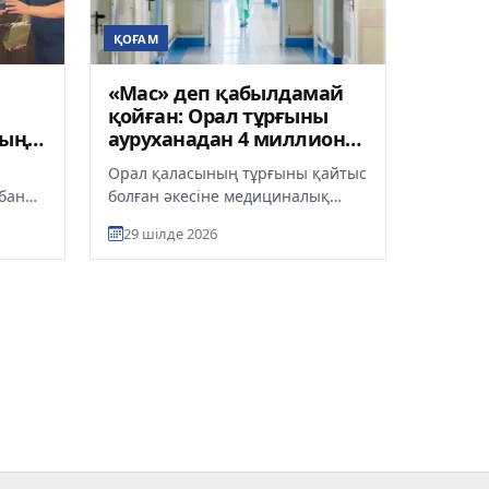
ҚОҒАМ
«Мас» деп қабылдамай
қойған: Орал тұрғыны
дың
ауруханадан 4 миллион
теңге өндіріп алды
Орал қаласының тұрғыны қайтыс
рбаны
болған әкесіне медициналық
ер
көмектің дер кезінде
29 шілде 2026
көрсетілмегені үшін қалалық
ауруханад...