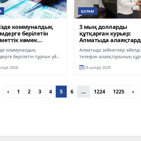
М
ҚОҒАМ
ізде коммуналдық
3 мың долларды
мдерге берілетін
құтқарған курьер:
меттік көмек
Алматыда алаяқтар
оматтандырылады
жоспары іске аспай
зде коммуналдық
Алматыда зейнеткер әйелді
қалды
дерге берілетін тұрғын үй
телефон алаяқтарының құ
ін тағайындау процесі
болудан сақтап қалған курь
ілде 2026
29 шілде 2026
аттандырылып, өңірлерде
Нартай Есімханов
г...
марапатталды....
‹
1
2
3
4
5
6
...
1224
1225
›