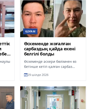
ҚОҒАМ
ттік
Өскеменде жоғалған
м
сарбаздың қайда екені
ебебі
белгілі болды
рнаулы
Өскеменде әскери бөлімнен өз
бетінше кетіп қалған сарбаз
табылды. Ол қаладан шамамен
29 шілде 2026
ды.
20 шақырым жерден ұсталып,
әск...