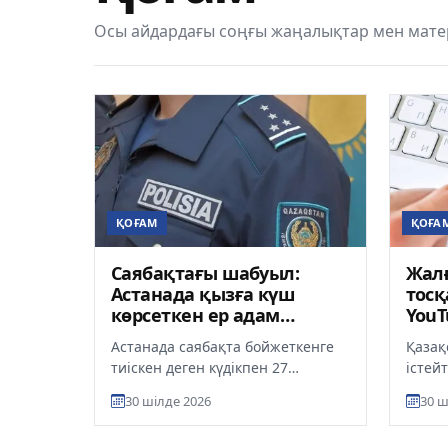
Осы айдардағы соңғы жаңалықтар мен мате
ҚОҒАМ
ҚОҒА
Саябақтағы шабуыл:
Жалғ
Астанада қызға күш
тосқ
көрсеткен ер адам
YouT
ұсталды
тала
Астанада саябақта бойжеткенге
Қазақ
тиіскен деген күдікпен 27
істейт
жастағы ер адам ұсталды. Қазіргі
де ци
30 шілде 2026
30 ш
уақытта ол уақытша ұстау и...
ұлтты
оны...