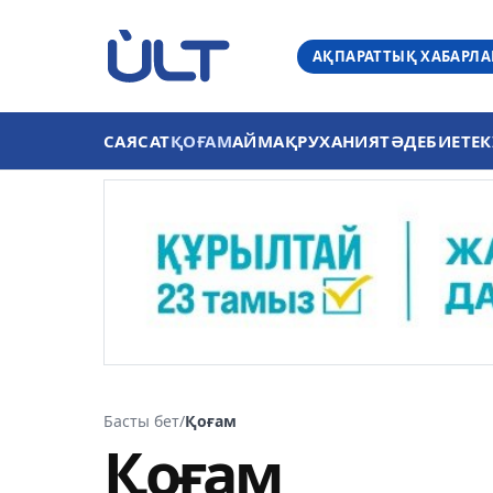
АҚПАРАТТЫҚ ХАБАРЛ
САЯСАТ
ҚОҒАМ
АЙМАҚ
РУХАНИЯТ
ӘДЕБИЕТ
ЕК
Басты бет
/
Қоғам
Қоғам