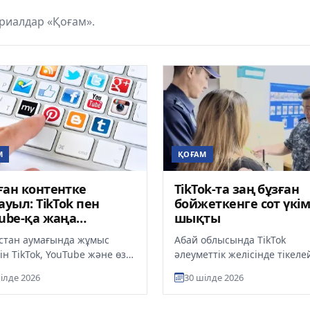
риалдар «Қоғам».
М
ҚОҒАМ
ан контентке
TikTok-та заң бұзған
ауыл: TikTok пен
бойжеткенге сот үкім
ube-қа жаңа
шықты
птар ескертілді
стан аумағында жұмыс
Абай облысында TikTok
ін TikTok, YouTube және өзге
әлеуметтік желісінде тікеле
фрлық платформалар
эфир барысында балағат сө
ілде 2026
30 шілде 2026
қ заңнама талаптарын,
айтып, қоғамдық тәртіпті б
26 жа...