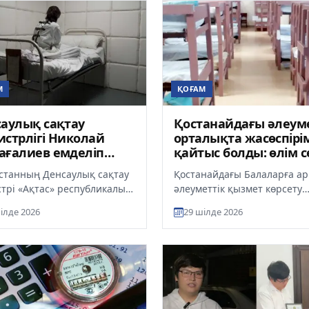
М
ҚОҒАМ
аулық сақтау
Қостанайдағы әлеуме
стрлігі Николай
орталықта жасөспірі
ағалиев емделіп
қайтыс болды: өлім с
ан ауруханаға
анықталып жатыр
станның Денсаулық сақтау
Қостанайдағы Балаларға а
еру жүргізеді
трі «Ақтас» республикалық
әлеуметтік қызмет көрсету
ндандырылған
орталығында тәрбиеленіп
ілде 2026
29 шілде 2026
атриялық ауруханасына
жатқан жасөспірім көз жұм
і те...
Қайғы...