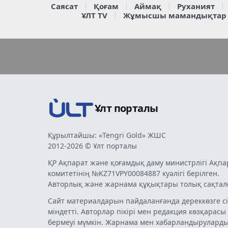
Саясат
Қоғам
Аймақ
Руханият
ҰЛТ TV
Жұмысшы мамандықтар
Ұлт порталы
Құрылтайшы: «Tengri Gold» ЖШС
2012-2026 © Ұлт порталы
ҚР Ақпарат және қоғамдық даму министрлігі Ақпа
комитетінің №KZ71VPY00084887 куәлігі берілген.
Авторлық және жарнама құқықтары толық сақтал
Сайт материалдарын пайдаланғанда дереккөзге сі
міндетті. Авторлар пікірі мен редакция көзқарасы
бермеуі мүмкін. Жарнама мен хабарландырулард