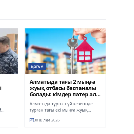
ҚОҒАМ
Алматыда тағы 2 мыңға
і
жуық отбасы баспаналы
болады: кімдер пәтер ала
алады?
Алматыда тұрғын үй кезегінде
й
тұрған тағы екі мыңға жуық
з
отбасы жақын арада жалға
30 шілде 2026
ұзған
берілетін пәтерге қол жеткізуі
мүм...