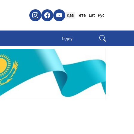
Қаз
Төте
Lat
Рус