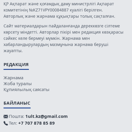
ҚР Ақпарат және қоғамдық даму министрлігі Ақпарат
комитетінің №KZ71VPY00084887 куәлігі берілген.
Авторлық және жарнама құқықтары толық сақталған.
Сайт материалдарын пайдаланғанда дереккөзге сілтеме
көрсету міндетті. Авторлар пікірі мен редакция көзқарасы
сәйкес келе бермеуі мүмкін. Жарнама мен
хабарландырулардың мазмұнына жарнама беруші
жауапты.
РЕДАКЦИЯ
Жарнама
Жоба туралы
Құпиялылық саясаты
БАЙЛАНЫС
Пошта:
1ult.kz@gmail.com
Тел:
+7 707 878 85 89