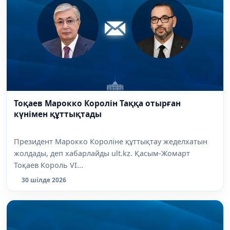
Тоқаев Марокко Королін Таққа отырған
күнімен құттықтады
Президент Марокко Короліне құттықтау жеделхатын
жолдады, деп хабарлайды ult.kz. Қасым-Жомарт
Тоқаев Король VI...
30 шілде 2026