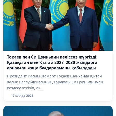
Тоқаев пен Си Цзиньпин келіссөз жүргізді:
Қазақстан мен Қытай 2027–2030 жылдарға
арналған жаңа бағдарламаны қабылдады
Президент Қасым-Жомарт Тоқаев Шанхайда Қытай
Халық Республикасының Төрағасы Си Цзиньпинмен
кездесу өткізіп, ек...
17 шілде 2026