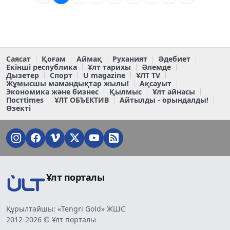
Саясат
Қоғам
Аймақ
Руханият
Әдебиет
Екінші республика
Ұлт тарихы
Әлемде
Дызетер
Спорт
U magazine
ҰЛТ TV
Жұмысшы мамандықтар жылы!
Ақсауыт
Экономика және бизнес
Қылмыс
Ұлт айнасы
Постtimes
ҰЛТ ОБЪЕКТИВ
Айтылды - орындалды!
Өзекті
Ұлт порталы
Құрылтайшы: «Tengri Gold» ЖШС
2012-2026 © Ұлт порталы