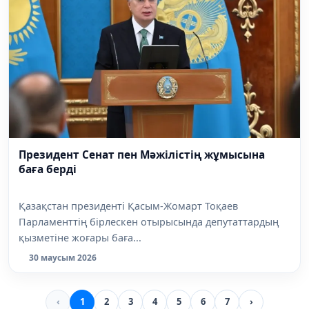
Президент Сенат пен Мәжілістің жұмысына
баға берді
Қазақстан президенті Қасым-Жомарт Тоқаев
Парламенттің бірлескен отырысында депутаттардың
қызметіне жоғары баға...
30 маусым 2026
‹
1
2
3
4
5
6
7
›