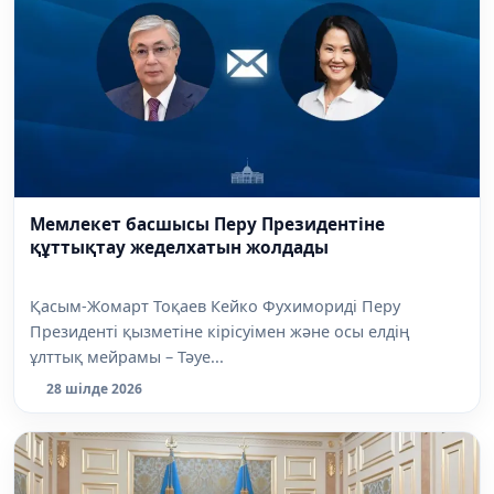
Мемлекет басшысы Перу Президентіне
құттықтау жеделхатын жолдады
Қасым-Жомарт Тоқаев Кейко Фухимориді Перу
Президенті қызметіне кірісуімен және осы елдің
ұлттық мейрамы – Тәуе...
28 шілде 2026