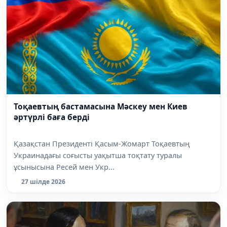
Тоқаевтың бастамасына Мәскеу мен Киев
әртүрлі баға берді
Қазақстан Президенті Қасым-Жомарт Тоқаевтың
Украинадағы соғысты уақытша тоқтату туралы
ұсынысына Ресей мен Укр...
27 шілде 2026