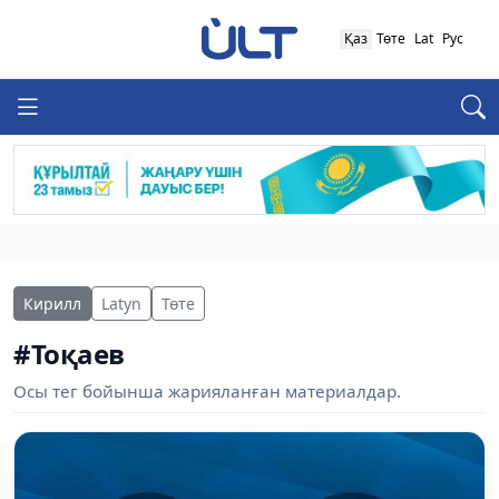
Қаз
Төте
Lat
Рус
Кирилл
Latyn
Төте
#Тоқаев
Осы тег бойынша жарияланған материалдар.