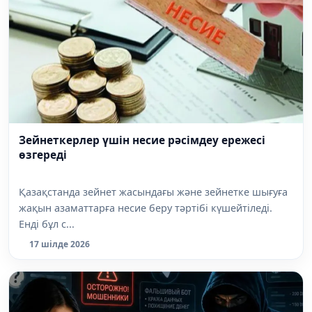
Зейнеткерлер үшін несие рәсімдеу ережесі
өзгереді
Қазақстанда зейнет жасындағы және зейнетке шығуға
жақын азаматтарға несие беру тәртібі күшейтіледі.
Енді бұл с...
17 шілде 2026