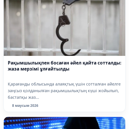
Рақымшылықпен босаған әйел қайта сотталды:
жаза мерзімі ұлғайтылды
Қарағанды облысында алаяқтық үшін сотталған әйелге
заңсыз қолданылған рақымшылықтың күші жойылып,
бастапқы жаз...
8 маусым 2026