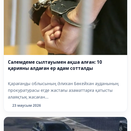
Сәлемдеме сылтауымен ақша алған: 10
қарияны алдаған ер адам сотталды
Қарағанды облысының Әлихан Бөкейхан ауданының
прокуратурасы егде жастағы азаматтарға қатысты
алаяқтық жасаған...
23 маусым 2026