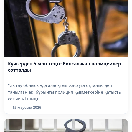
Куәгерден 5 млн теңге бопсалаған полицейлер
сотталды
Ұлытау облысында алаяқтық жасауға оқталды деп
танылған екі бұрынғы полиция қызметкеріне қатысты
сот үкімі шықт...
15 маусым 2026