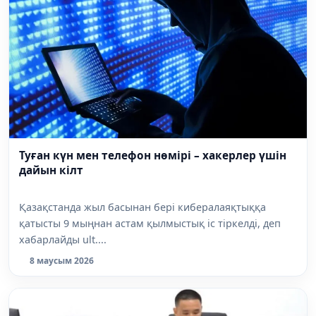
Туған күн мен телефон нөмірі – хакерлер үшін
дайын кілт
Қазақстанда жыл басынан бері кибералаяқтыққа
қатысты 9 мыңнан астам қылмыстық іс тіркелді, деп
хабарлайды ult....
8 маусым 2026