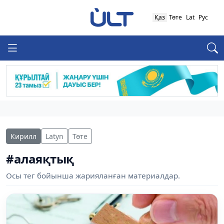
Қаз
Төте
Lat
Рус
Кирилл
Latyn
Төте
#алаяқтық
Осы тег бойынша жарияланған материалдар.