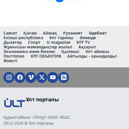
Саясат
Қоғам
Аймақ
Руханият
Әдебиет
Екінші республика
Ұлт тарихы
Әлемде
Дызетер
Спорт
U magazine
ҰЛТ TV
Жұмысшы мамандықтар жылы!
Ақсауыт
Экономика және бизнес
Қылмыс
Ұлт айнасы
Постtimes
ҰЛТ ОБЪЕКТИВ
Айтылды - орындалды!
Өзекті
Ұлт порталы
Құрылтайшы: «Tengri Gold» ЖШС
2012-2026 © Ұлт порталы