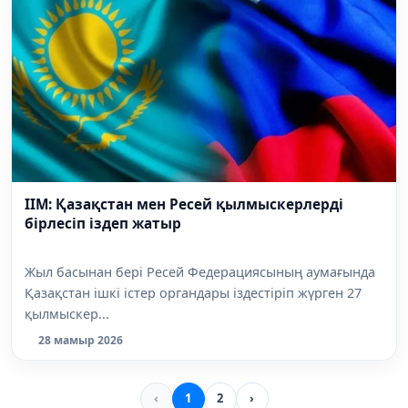
ІІМ: Қазақстан мен Ресей қылмыскерлерді
бірлесіп іздеп жатыр
Жыл басынан бері Ресей Федерациясының аумағында
Қазақстан ішкі істер органдары іздестіріп жүрген 27
қылмыскер...
28 мамыр 2026
‹
1
2
›