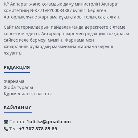
ҚР Ақпарат және қоғамдық даму министрлігі Ақпарат
комитетінің №KZ71VPY00084887 куәлігі берілген.
Авторлық және жарнама құқықтары толық сақталған.
Сайт материалдарын пайдаланғанда дереккөзге сілтеме
көрсету міндетті. Авторлар пікірі мен редакция көзқарасы
сәйкес келе бермеуі мүмкін. Жарнама мен
хабарландырулардың мазмұнына жарнама беруші
жауапты.
РЕДАКЦИЯ
Жарнама
Жоба туралы
Құпиялылық саясаты
БАЙЛАНЫС
Пошта:
1ult.kz@gmail.com
Тел:
+7 707 878 85 89