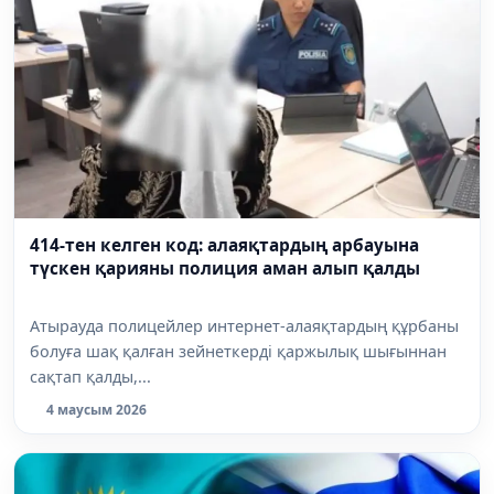
414-тен келген код: алаяқтардың арбауына
түскен қарияны полиция аман алып қалды
Атырауда полицейлер интернет-алаяқтардың құрбаны
болуға шақ қалған зейнеткерді қаржылық шығыннан
сақтап қалды,...
4 маусым 2026