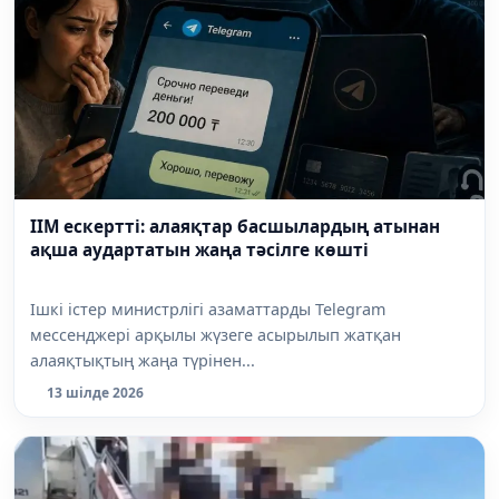
ІІМ ескертті: алаяқтар басшылардың атынан
ақша аудартатын жаңа тәсілге көшті
Ішкі істер министрлігі азаматтарды Telegram
мессенджері арқылы жүзеге асырылып жатқан
алаяқтықтың жаңа түрінен...
13 шілде 2026