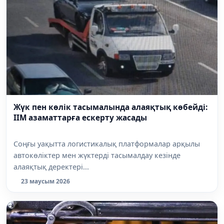
Жүк пен көлік тасымалында алаяқтық көбейді:
ІІМ азаматтарға ескерту жасады
Соңғы уақытта логистикалық платформалар арқылы
автокөліктер мен жүктерді тасымалдау кезінде
алаяқтық деректері...
23 маусым 2026