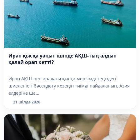
Иран қысқа уақыт ішінде АҚШ-тың алдын
қалай орап кетті?
Иран АҚШ-пен арадағы қысқа мерзімді теңіздегі
шиеленісті бәсеңдету кезеңін тиімді пайдаланып, Азия
елдеріне ша...
21 шілде 2026