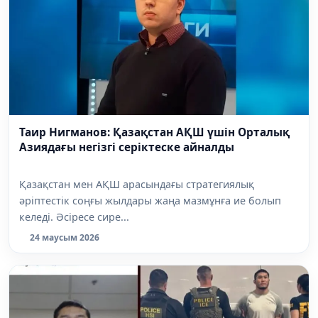
Таир Нигманов: Қазақстан АҚШ үшін Орталық
Азиядағы негізгі серіктеске айналды
Қазақстан мен АҚШ арасындағы стратегиялық
әріптестік соңғы жылдары жаңа мазмұнға ие болып
келеді. Әсіресе сире...
24 маусым 2026