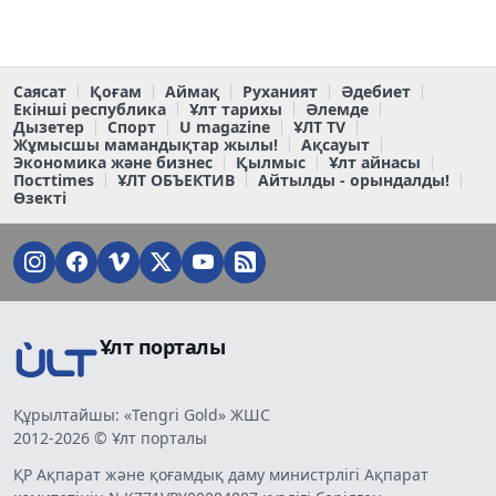
Саясат
Қоғам
Аймақ
Руханият
Әдебиет
Екінші республика
Ұлт тарихы
Әлемде
Дызетер
Спорт
U magazine
ҰЛТ TV
Жұмысшы мамандықтар жылы!
Ақсауыт
Экономика және бизнес
Қылмыс
Ұлт айнасы
Постtimes
ҰЛТ ОБЪЕКТИВ
Айтылды - орындалды!
Өзекті
Ұлт порталы
Құрылтайшы: «Tengri Gold» ЖШС
2012-2026 © Ұлт порталы
ҚР Ақпарат және қоғамдық даму министрлігі Ақпарат