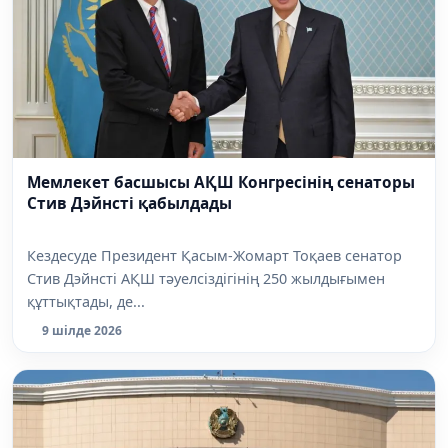
Мемлекет басшысы АҚШ Конгресінің сенаторы
Стив Дэйнсті қабылдады
Кездесуде Президент Қасым-Жомарт Тоқаев сенатор
Стив Дэйнсті АҚШ тәуелсіздігінің 250 жылдығымен
құттықтады, де...
9 шілде 2026