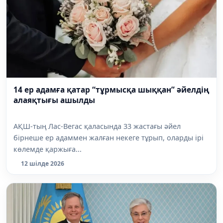
14 ер адамға қатар “тұрмысқа шыққан” әйелдің
алаяқтығы ашылды
АҚШ-тың Лас-Вегас қаласында 33 жастағы әйел
бірнеше ер адаммен жалған некеге тұрып, оларды ірі
көлемде қаржыға...
12 шілде 2026