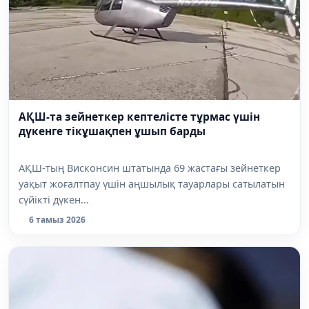
АҚШ-та зейнеткер кептелісте тұрмас үшін
дүкенге тікұшақпен ұшып барды
АҚШ-тың Висконсин штатында 69 жастағы зейнеткер
уақыт жоғалтпау үшін аңшылық тауарлары сатылатын
сүйікті дүкен...
6 тамыз 2026