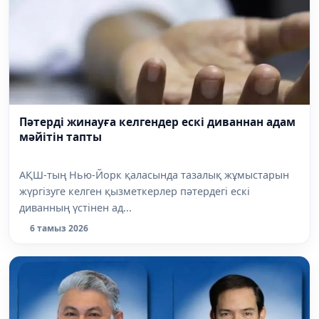
Пәтерді жинауға келгендер ескі диваннан адам
мәйітін тапты
АҚШ-тың Нью-Йорк қаласында тазалық жұмыстарын
жүргізуге келген қызметкерлер пәтердегі ескі
диванның үстінен ад...
6 тамыз 2026