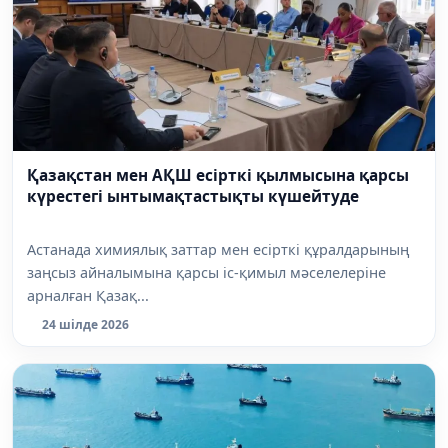
Қазақстан мен АҚШ есірткі қылмысына қарсы
күрестегі ынтымақтастықты күшейтуде
Астанада химиялық заттар мен есірткі құралдарының
заңсыз айналымына қарсы іс-қимыл мәселелеріне
арналған Қазақ...
24 шілде 2026