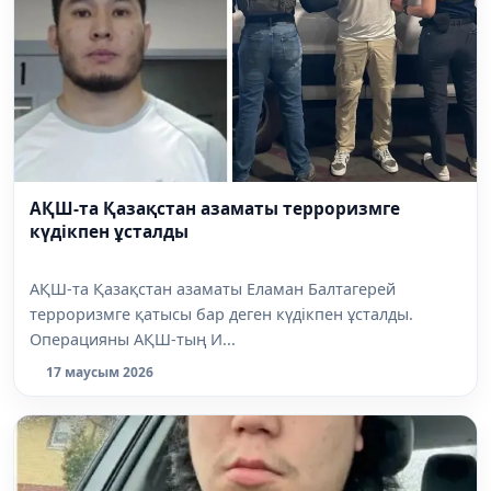
АҚШ-та Қазақстан азаматы терроризмге
күдікпен ұсталды
АҚШ-та Қазақстан азаматы Еламан Балтагерей
терроризмге қатысы бар деген күдікпен ұсталды.
Операцияны АҚШ-тың И...
17 маусым 2026