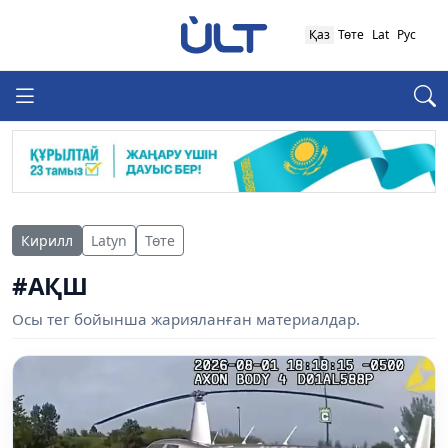
Қаз
Төте
Lat
Рус
Кирилл
Latyn
Төте
#АҚШ
Осы тег бойынша жарияланған материалдар.