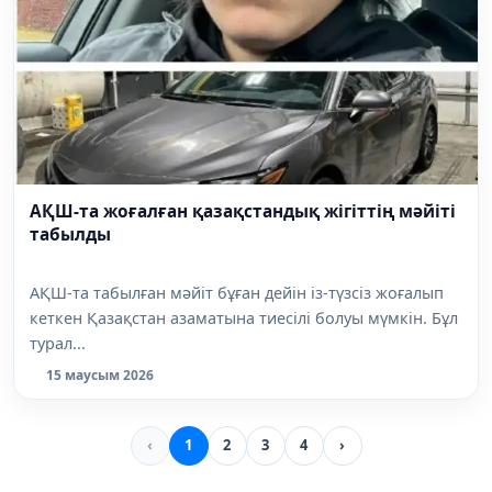
АҚШ-та жоғалған қазақстандық жігіттің мәйіті
табылды
АҚШ-та табылған мәйіт бұған дейін із-түзсіз жоғалып
кеткен Қазақстан азаматына тиесілі болуы мүмкін. Бұл
турал...
15 маусым 2026
‹
1
2
3
4
›