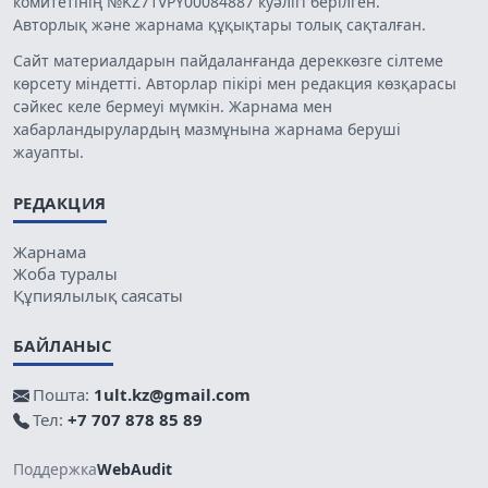
комитетінің №KZ71VPY00084887 куәлігі берілген.
Авторлық және жарнама құқықтары толық сақталған.
Сайт материалдарын пайдаланғанда дереккөзге сілтеме
көрсету міндетті. Авторлар пікірі мен редакция көзқарасы
сәйкес келе бермеуі мүмкін. Жарнама мен
хабарландырулардың мазмұнына жарнама беруші
жауапты.
РЕДАКЦИЯ
Жарнама
Жоба туралы
Құпиялылық саясаты
БАЙЛАНЫС
Пошта:
1ult.kz@gmail.com
Тел:
+7 707 878 85 89
Поддержка
WebAudit