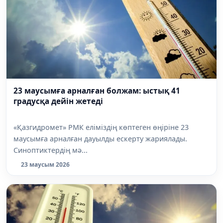
23 маусымға арналған болжам: ыстық 41
градусқа дейін жетеді
«Қазгидромет» РМК еліміздің көптеген өңіріне 23
маусымға арналған дауылды ескерту жариялады.
Синоптиктердің мә...
23 маусым 2026