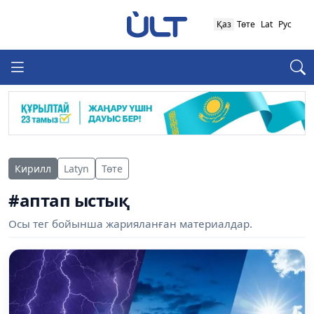
Қаз
Төте
Lat
Рус
Кирилл
Latyn
Төте
#аптап ыстық
Осы тег бойынша жарияланған материалдар.