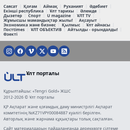
Саясат
Қоғам
Аймақ
Руханият
Әдебиет
Екінші республика
Ұлт тарихы
Әлемде
Дызетер
Спорт
U magazine
ҰЛТ TV
Жұмысшы мамандықтар жылы!
Ақсауыт
Экономика және бизнес
Қылмыс
Ұлт айнасы
Постtimes
ҰЛТ ОБЪЕКТИВ
Айтылды - орындалды!
Өзекті
Ұлт порталы
Құрылтайшы: «Tengri Gold» ЖШС
2012-2026 © Ұлт порталы
ҚР Ақпарат және қоғамдық даму министрлігі Ақпарат
комитетінің №KZ71VPY00084887 куәлігі берілген.
Авторлық және жарнама құқықтары толық сақталған.
Сайт материалдарын пайдаланғанда дереккөзге сілтеме