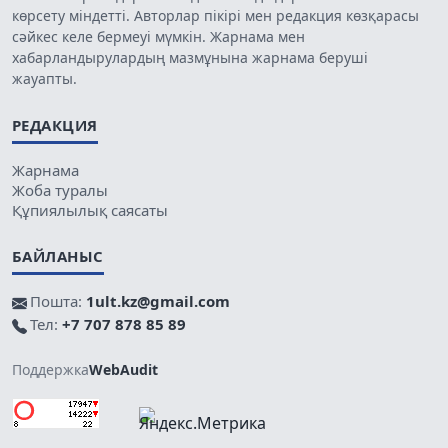
көрсету міндетті. Авторлар пікірі мен редакция көзқарасы
сәйкес келе бермеуі мүмкін. Жарнама мен
хабарландырулардың мазмұнына жарнама беруші
жауапты.
РЕДАКЦИЯ
Жарнама
Жоба туралы
Құпиялылық саясаты
БАЙЛАНЫС
Пошта:
1ult.kz@gmail.com
Тел:
+7 707 878 85 89
Поддержка
WebAudit