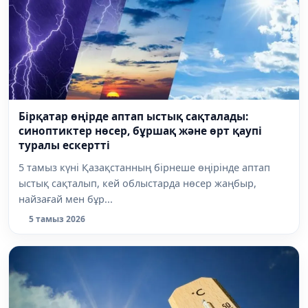
Бірқатар өңірде аптап ыстық сақталады:
синоптиктер нөсер, бұршақ және өрт қаупі
туралы ескертті
5 тамыз күні Қазақстанның бірнеше өңірінде аптап
ыстық сақталып, кей облыстарда нөсер жаңбыр,
найзағай мен бұр...
5 тамыз 2026