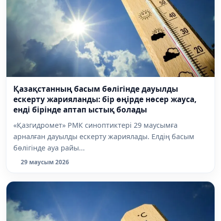
Қазақстанның басым бөлігінде дауылды
ескерту жарияланды: бір өңірде нөсер жауса,
енді бірінде аптап ыстық болады
«Қазгидромет» РМК синоптиктері 29 маусымға
арналған дауылды ескерту жариялады. Елдің басым
бөлігінде ауа райы...
29 маусым 2026