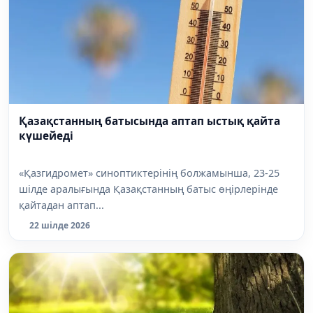
Қазақстанның батысында аптап ыстық қайта
күшейеді
«Қазгидромет» синоптиктерінің болжамынша, 23-25
шілде аралығында Қазақстанның батыс өңірлерінде
қайтадан аптап...
22 шілде 2026