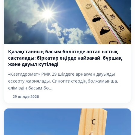
Қазақстанның басым бөлігінде аптап ыстық
сақталады: бірқатар өңірде найзағай, бұршақ
және дауыл күтіледі
«Қазгидромет» РМК 29 шілдеге арналған дауылды
ескерту жариялады. Синоптиктердің болжамынша,
еліміздің басым бө...
29 шілде 2026