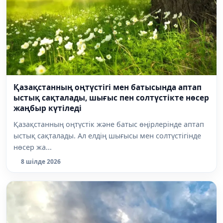
Қазақстанның оңтүстігі мен батысында аптап
ыстық сақталады, шығыс пен солтүстікте нөсер
жаңбыр күтіледі
Қазақстанның оңтүстік және батыс өңірлерінде аптап
ыстық сақталады. Ал елдің шығысы мен солтүстігінде
нөсер жа...
8 шілде 2026