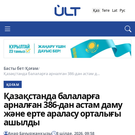
Қаз
Төте
Lat
Рус
Басты бет
/
Қоғам
/
Қазақстанда балаларға арналған 386-дан астам д...
ҚОҒАМ
Қазақстанда балаларға
арналған 386-дан астам даму
және ерте араласу орталығы
ашылды
Анар Бауыржанқызы
8 шілде, 2026, 09:58