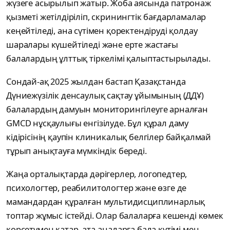
жүзеге асырылып жатыр. Жоба аясында патронаж
қызметі жетілдіріліп, скринингтік бағдарламалар
кеңейтіледі, ана сүтімен қоректендіруді қолдау
шаралары күшейтіледі және ерте жастағы
балалардың ұлттық тіркелімі қалыптастырылады.
Сондай-ақ 2025 жылдан бастап Қазақстанда
Дүниежүзілік денсаулық сақтау ұйымының (ДДҰ)
балалардың дамуын мониторингілеуге арналған
GMCD нұсқаулығы енгізілуде. Бұл құрал даму
кідірісінің қаупін клиникалық белгілер байқалмай
тұрып анықтауға мүмкіндік береді.
Жаңа орталықтарда дәрігерлер, логопедтер,
психологтер, реабилитологтер және өзге де
мамандардан құралған мультидисциплинарлық
топтар жұмыс істейді. Олар балаларға кешенді көмек
көрсетумен қатар, ата-аналарға бала күтімі мен