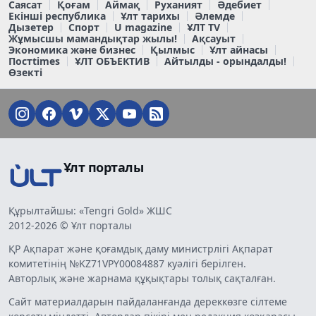
Саясат
Қоғам
Аймақ
Руханият
Әдебиет
Екінші республика
Ұлт тарихы
Әлемде
Дызетер
Спорт
U magazine
ҰЛТ TV
Жұмысшы мамандықтар жылы!
Ақсауыт
Экономика және бизнес
Қылмыс
Ұлт айнасы
Постtimes
ҰЛТ ОБЪЕКТИВ
Айтылды - орындалды!
Өзекті
Ұлт порталы
Құрылтайшы: «Tengri Gold» ЖШС
2012-2026 © Ұлт порталы
ҚР Ақпарат және қоғамдық даму министрлігі Ақпарат
комитетінің №KZ71VPY00084887 куәлігі берілген.
Авторлық және жарнама құқықтары толық сақталған.
Сайт материалдарын пайдаланғанда дереккөзге сілтеме