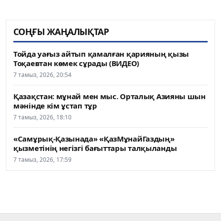
СОҢҒЫ ЖАҢАЛЫҚТАР
Тойда уағыз айтып қамалған қарияның қызы
Тоқаевтан көмек сұрады (ВИДЕО)
7 тамыз, 2026, 20:54
Қазақстан: мұнай мен мыс. Орталық Азияны шын
мәнінде кім ұстап тұр
7 тамыз, 2026, 18:10
«Самұрық-Қазынада» «ҚазМұнайГаздың»
қызметінің негізгі бағыттары талқыланды
7 тамыз, 2026, 17:59