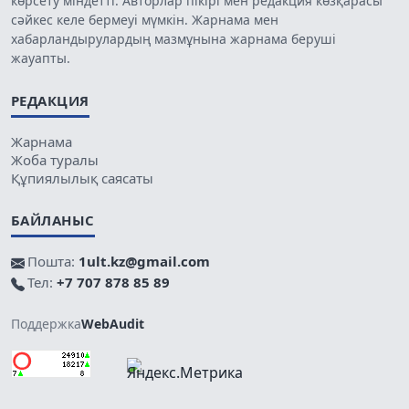
көрсету міндетті. Авторлар пікірі мен редакция көзқарасы
сәйкес келе бермеуі мүмкін. Жарнама мен
хабарландырулардың мазмұнына жарнама беруші
жауапты.
РЕДАКЦИЯ
Жарнама
Жоба туралы
Құпиялылық саясаты
БАЙЛАНЫС
Пошта:
1ult.kz@gmail.com
Тел:
+7 707 878 85 89
Поддержка
WebAudit