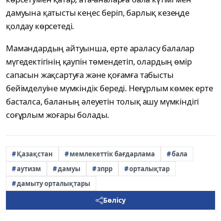
дамуына қатысты кеңес беріп, барлық кезеңде
қолдау көрсетеді.
Мамандардың айтуынша, ерте араласу балалар
мүгедектігінің қаупін төмендетіп, олардың өмір
сапасын жақсартуға және қоғамға табысты
бейімделуіне мүмкіндік береді. Неғұрлым көмек ерте
басталса, баланың әлеуетін толық ашу мүмкіндігі
соғұрлым жоғары болады.
Қазақстан
мемлекеттік бағдарлама
бала
аутизм
дамуы
зпрр
орталықтар
дамыту орталықтары
Бөлісу