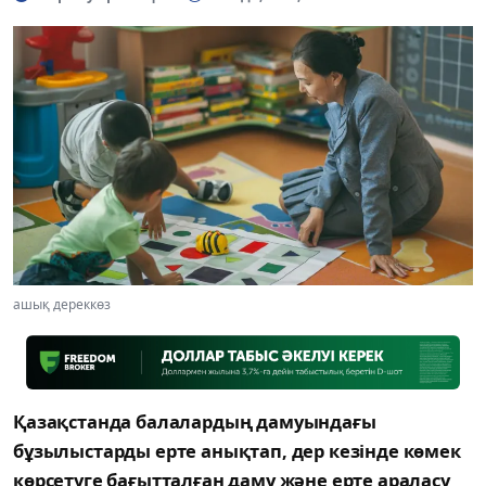
ашық дереккөз
Қазақстанда балалардың дамуындағы
бұзылыстарды ерте анықтап, дер кезінде көмек
көрсетуге бағытталған даму және ерте араласу