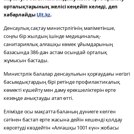
орталықтарының желісі кеңейіп келеді, деп
хабарлайды
Ult.kz
.
Денсаулық сақтау министрлігінің мәліметінше,
соңғы бір жылдың ішінде медициналық-
санитариялық алғашқы көмек ұйымдарының
базасында 386-дан астам осындай орталық
жұмысын бастады.
Министрлік балалар денсаулығын қорғаудағы негізгі
басымдықтардың бірі ретінде профилактикалық
көмекті күшейту мен даму ерекшеліктерін ерте
кезеңде анықтауды атап өтті.
Елімізде осы мақсатта баланың дүниеге келген
сәтінен бастап ерте жасына дейін кешенді қолдау
көрсетуді көздейтін «Алғашқы 1001 күн» жобасы