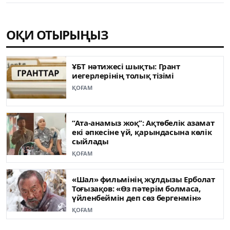
ОҚИ ОТЫРЫҢЫЗ
ҰБТ нәтижесі шықты: Грант
иегерлерінің толық тізімі
ҚОҒАМ
“Ата-анамыз жоқ”: Ақтөбелік азамат
екі әпкесіне үй, қарындасына көлік
сыйлады
ҚОҒАМ
«Шал» фильмінің жұлдызы Ерболат
Тоғызақов: «Өз пәтерім болмаса,
үйленбеймін деп сөз бергенмін»
ҚОҒАМ