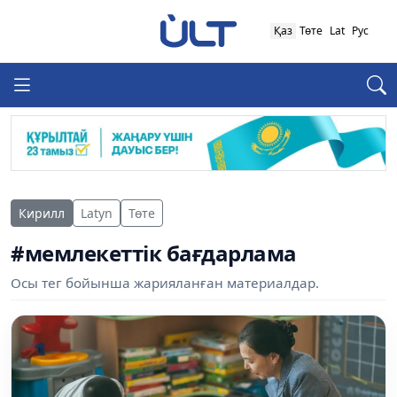
Қаз
Төте
Lat
Рус
Кирилл
Latyn
Төте
#мемлекеттік бағдарлама
Осы тег бойынша жарияланған материалдар.