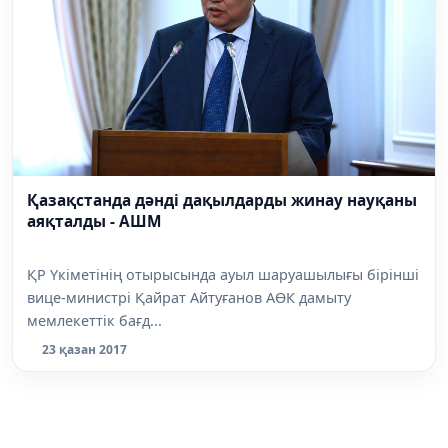
Қазақстанда дәнді дақылдарды жинау науқаны
аяқталды - АШМ
ҚР Үкіметінің отырысында ауыл шаруашылығы бірінші
вице-министрі Қайрат Айтуғанов АӨК дамыту
мемлекеттік бағд...
23 қазан 2017