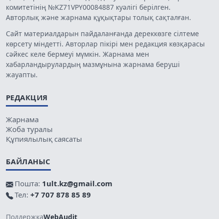
комитетінің №KZ71VPY00084887 куәлігі берілген.
Авторлық және жарнама құқықтары толық сақталған.
Сайт материалдарын пайдаланғанда дереккөзге сілтеме
көрсету міндетті. Авторлар пікірі мен редакция көзқарасы
сәйкес келе бермеуі мүмкін. Жарнама мен
хабарландырулардың мазмұнына жарнама беруші
жауапты.
РЕДАКЦИЯ
Жарнама
Жоба туралы
Құпиялылық саясаты
БАЙЛАНЫС
Пошта:
1ult.kz@gmail.com
Тел:
+7 707 878 85 89
Поддержка
WebAudit