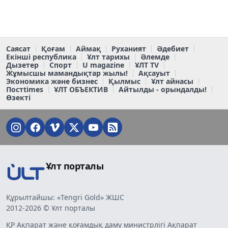
Саясат
Қоғам
Аймақ
Руханият
Әдебиет
Екінші республика
Ұлт тарихы
Әлемде
Дызетер
Спорт
U magazine
ҰЛТ TV
Жұмысшы мамандықтар жылы!
Ақсауыт
Экономика және бизнес
Қылмыс
Ұлт айнасы
Постtimes
ҰЛТ ОБЪЕКТИВ
Айтылды - орындалды!
Өзекті
Ұлт порталы
Құрылтайшы: «Tengri Gold» ЖШС
2012-2026 © Ұлт порталы
ҚР Ақпарат және қоғамдық даму министрлігі Ақпарат