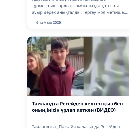
тұрмыстық зорлық-зомбылыққа қатысты
ауыр дерек анықталды. Тергеу мәліметінше,
е...
6 тамыз 2026
Таиландта Ресейден келген қыз бен
оның інісін ұрлап кеткен (ВИДЕО)
Таиландтың Паттайя қаласында Ресейден