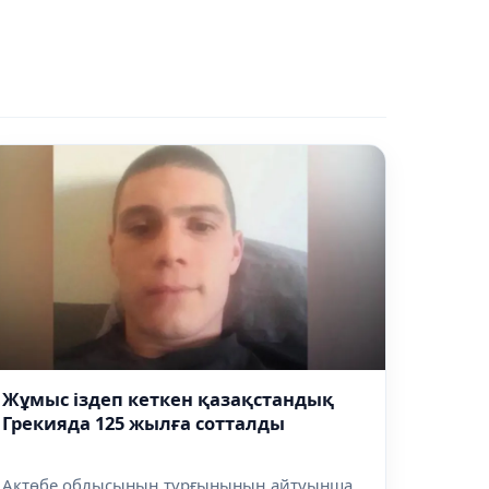
Жұмыс іздеп кеткен қазақстандық
Грекияда 125 жылға сотталды
Ақтөбе облысының тұрғынының айтуынша,