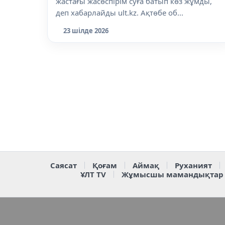
жастағы жасөспірім суға батып көз жұмды,
деп хабарлайды ult.kz. Ақтөбе об...
23 шілде 2026
Саясат
Қоғам
Аймақ
Руханият
ҰЛТ TV
Жұмысшы мамандықтар