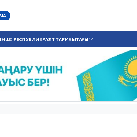
АМА
ІНШІ РЕСПУБЛИКА
ҰЛТ ТАРИХЫ
ТАҒЫ