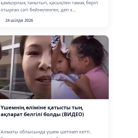
қамқорлық танытып, қасықпен тамақ беріп
отырған сәті бейнеленген, деп х...
24 шілде 2026
Үшемнің өліміне қатысты тың
ақпарат белгілі болды (ВИДЕО)
Алматы облысында үшем шетінеп кетті.