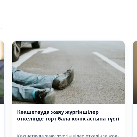
.
Көкшетауда жаяу жүргіншілер
өткелінде төрт бала көлік астына түсті
Көкшетауда жаяу жүргіншілер өткелінде жол-