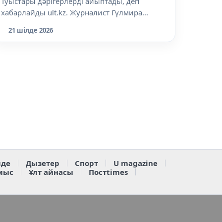
Туыстары дәрігерлерді айыптады, деп
хабарлайды ult.kz. Журналист Гүлмира...
21 шілде 2026
де
Дызетер
Спорт
U magazine
мыс
Ұлт айнасы
Постtimes