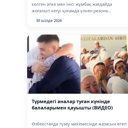
келген әпке мен інісі жұмбақ жағдайда
жоғалып кетуі қоғамда үлкен резона...
30 шілде 2026
Түрмедегі аналар туған күнінде
балаларымен қауышты (ВИДЕО)
Өзбекстанда түзеу мекемесінде жазасын өтеп