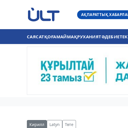
АҚПАРАТТЫҚ ХАБАРЛ
САЯСАТ
ҚОҒАМ
АЙМАҚ
РУХАНИЯТ
ӘДЕБИЕТ
ЕК
Кирилл
Latyn
Төте