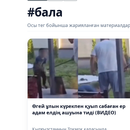
#бала
Осы тег бойынша жарияланған материалдар
Өгей ұлын күрекпен қуып сабаған ер
адам елдің ашуына тиді (ВИДЕО)
Қырғызстанның Тоқмок қаласында