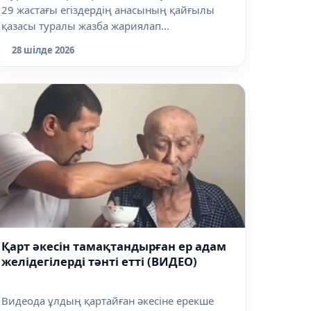
29 жастағы егіздердің анасының қайғылы
қазасы туралы жазба жариялап...
28 шілде 2026
Қарт әкесін тамақтандырған ер адам
желідегілерді тәнті етті (ВИДЕО)
Видеода ұлдың қартайған әкесіне ерекше