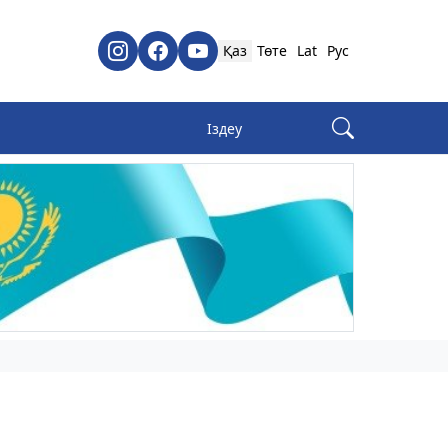
Қаз
Төте
Lat
Рус