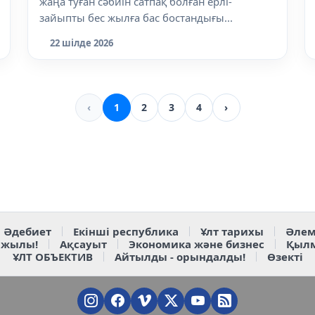
жаңа туған сәбиін сатпақ болған ерлі-
зайыпты бес жылға бас бостандығы...
22 шілде 2026
‹
1
2
3
4
›
Әдебиет
Екінші республика
Ұлт тарихы
Әлем
 жылы!
Ақсауыт
Экономика және бизнес
Қыл
ҰЛТ ОБЪЕКТИВ
Айтылды - орындалды!
Өзекті