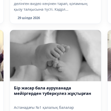
делінген видео кеңінен тарап, қоғамның
қызу талқысына түсті. Кадрл...
29 шілде 2026
Бір жасар бала ауруханада
мейіргерден туберкулез жұқтырған
Астанадағы №1 қалалық балалар