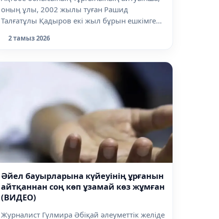
оның ұлы, 2002 жылы туған Рашид
Талғатұлы Қадыров екі жыл бұрын ешкімге...
2 тамыз 2026
Әйел бауырларына күйеуінің ұрғанын
айтқаннан соң көп ұзамай көз жұмған
(ВИДЕО)
Журналист Гүлмира Әбіқай әлеуметтік желіде