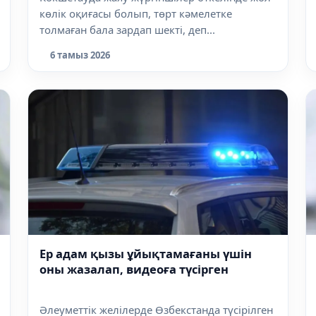
көлік оқиғасы болып, төрт кәмелетке
толмаған бала зардап шекті, деп...
6 тамыз 2026
Ер адам қызы ұйықтамағаны үшін
оны жазалап, видеоға түсірген
Әлеуметтік желілерде Өзбекстанда түсірілген