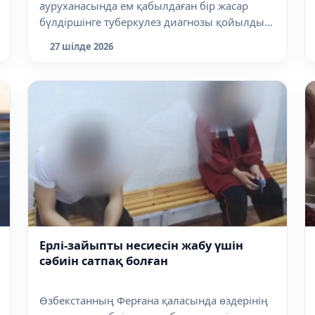
ауруханасында ем қабылдаған бір жасар
бүлдіршінге туберкулез диагнозы қойылды.
Б...
27 шілде 2026
Ерлі-зайыпты несиесін жабу үшін
сәбиін сатпақ болған
Өзбекстанның Ферғана қаласында өздерінің