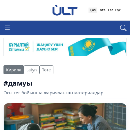
Қаз
Төте
Lat
Рус
Кирилл
Latyn
Төте
#дамуы
Осы тег бойынша жарияланған материалдар.