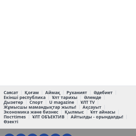
Саясат
Қоғам
Аймақ
Руханият
Әдебиет
Екінші республика
Ұлт тарихы
Әлемде
Дызетер
Спорт
U magazine
ҰЛТ TV
Жұмысшы мамандықтар жылы!
Ақсауыт
Экономика және бизнес
Қылмыс
Ұлт айнасы
Постtimes
ҰЛТ ОБЪЕКТИВ
Айтылды - орындалды!
Өзекті