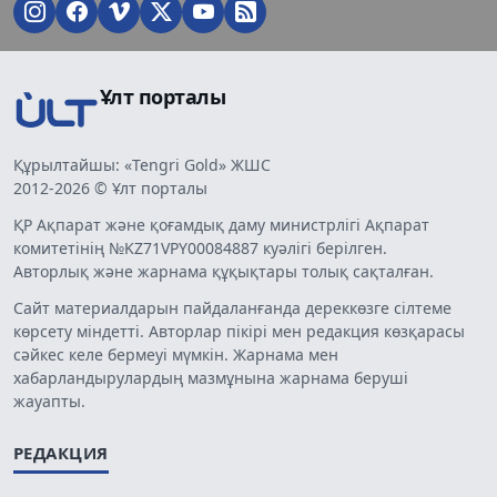
Ұлт порталы
Құрылтайшы: «Tengri Gold» ЖШС
2012-2026 © Ұлт порталы
ҚР Ақпарат және қоғамдық даму министрлігі Ақпарат
комитетінің №KZ71VPY00084887 куәлігі берілген.
Авторлық және жарнама құқықтары толық сақталған.
Сайт материалдарын пайдаланғанда дереккөзге сілтеме
көрсету міндетті. Авторлар пікірі мен редакция көзқарасы
сәйкес келе бермеуі мүмкін. Жарнама мен
хабарландырулардың мазмұнына жарнама беруші
жауапты.
РЕДАКЦИЯ