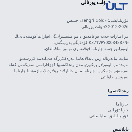
ۇلت پورتالى
قۇرىلتايشى: «Tengri Gold» جشس
2012-2026 © ۇلت پورتالى
قر اقپارات جەنە قوعامدىق دامۋ مينيسترلٸگٸ اقپارات كوميتەتٸنٸڭ
№KZ71VPY00084887 كۋەلٸگٸ بەرٸلگەن.
اۆتورلىق جەنە جارناما قۇقىقتارى تولىق ساقتالعان.
سايت ماتەريالدارىن پايدالانعاندا دەرەككٶزگە سٸلتەمە كٶرسەتۋ
مٸندەتتٸ. اۆتورلار پٸكٸرٸ مەن رەداكتسييا كٶزقاراسى سەيكەس كەلە
بەرمەۋٸ مٷمكٸن. جارناما مەن حابارلاندىرۋلاردىڭ مازمۇنىنا جارناما
بەرۋشٸ جاۋاپتى.
رەداكتسييا
جارناما
جوبا تۋرالى
قۇپييالىلىق ساياساتى
بايلانىس