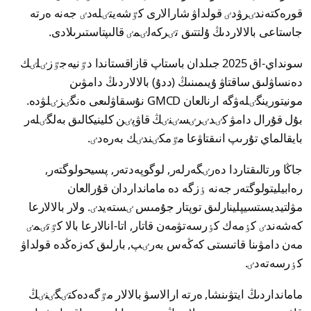
قورەكتەندٸرۋدٸ قولداۋ شارالارى كٷشەيتٸلەدٸ جەنە ەرتە
جاستاعى بالالاردىڭ ۇلتتىق تٸركەلٸمٸ قالىپتاستىرىلادى.
سونداي-اق 2025 جىلدان باستاپ قازاقستاندا دٷنيەجٷزٸلٸك
دەنساۋلىق ساقتاۋ ۇيىمىنىڭ (ددۇ) بالالاردىڭ دامۋىن
مونيتورينگٸلەۋگە ارنالعان GMCD نۇسقاۋلىعى ەنگٸزٸلۋدە.
بۇل قۇرال دامۋ كٸدٸرٸسٸنٸڭ قاۋپٸن كلينيكالىق بەلگٸلەر
بايقالماي تۇرىپ انىقتاۋعا مٷمكٸندٸك بەرەدٸ.
جاڭا ورتالىقتاردا دەرٸگەرلەر, لوگوپەدتەر, پسيحولوگتەر,
رەابيليتولوگتەر جەنە ٶزگە دە مامانداردان قۇرالعان
مۋلتيديستسيپلينارلىق توپتار جۇمىس ٸستەيدٸ. ولار بالالارعا
كەشەندٸ كٶمەك كٶرسەتۋمەن قاتار, اتا-انالارعا بالا كٷتٸمٸ
مەن دامۋىنا قاتىستى كەڭەس بەرٸپ, بارلىق كەزەڭدە قولداۋ
كٶرسەتەدٸ.
مامانداردىڭ ايتۋىنشا, ەرتە ارالاسۋ بالالار مٷگەدەكتٸگٸنٸڭ