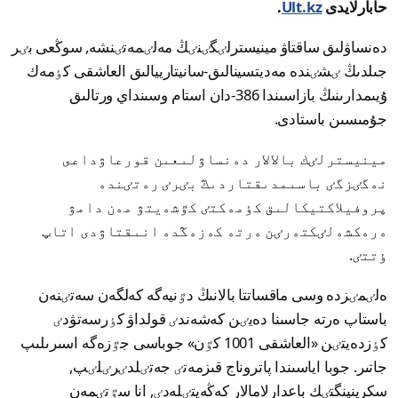
حابارلايدى
Ult.kz
.
دەنساۋلىق ساقتاۋ مينيسترلٸگٸنٸڭ مەلٸمەتٸنشە, سوڭعى بٸر
جىلدىڭ ٸشٸندە مەديتسينالىق-سانيتارييالىق العاشقى كٶمەك
ۇيىمدارىنىڭ بازاسىندا 386-دان استام وسىنداي ورتالىق
جۇمىسىن باستادى.
مينيسترلٸك بالالار دەنساۋلىعىن قورعاۋداعى
نەگٸزگٸ باسىمدىقتاردىڭ بٸرٸ رەتٸندە
پروفيلاكتيكالىق كٶمەكتٸ كٷشەيتۋ مەن دامۋ
ەرەكشەلٸكتەرٸن ەرتە كەزەڭدە انىقتاۋدى اتاپ
ٶتتٸ.
ەلٸمٸزدە وسى ماقساتتا بالانىڭ دٷنيەگە كەلگەن سەتٸنەن
باستاپ ەرتە جاسىنا دەيٸن كەشەندٸ قولداۋ كٶرسەتۋدٸ
كٶزدەيتٸن «العاشقى 1001 كٷن» جوباسى جٷزەگە اسىرىلىپ
جاتىر. جوبا اياسىندا پاتروناج قىزمەتٸ جەتٸلدٸرٸلٸپ,
سكرينينگتٸك باعدارلامالار كەڭەيتٸلەدٸ, انا سٷتٸمەن