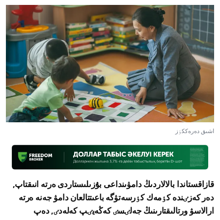
اشىق دەرەككٶز
قازاقستاندا بالالاردىڭ دامۋىنداعى بۇزىلىستاردى ەرتە انىقتاپ,
دەر كەزٸندە كٶمەك كٶرسەتۋگە باعىتتالعان دامۋ جەنە ەرتە
ارالاسۋ ورتالىقتارىنىڭ جەلٸسٸ كەڭەيٸپ كەلەدٸ, دەپ