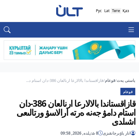
Рус
Lat
Төте
Қаз
باستى بەت
/
قوعام
/
قازاقستاندا بالالارعا ارنالعان 386-دان استام د...
قوعام
قازاقستاندا بالالارعا ارنالعان 386-دان
استام دامۋ جەنە ەرتە ارالاسۋ ورتالىعى
اشىلدى
انار باۋىرجانقىزى
8 شٸلدە, 2026, 09:58