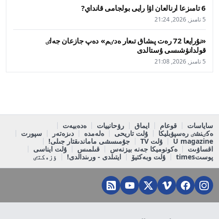
6 تامىزعا ارنالعان اۋا رايى بولجامى قانداي?
5 تامىز, 2026, 21:24
«نۇرايعا 72 رەت پىشاق تىعار ەدٸم» دەپ جازعان جەلٸ
قولدانۋشىسى ۇستالدى
5 تامىز, 2026, 21:08
ساياسات
قوعام
ايماق
رۋحانييات
ەدەبيەت
ەكٸنشٸ رەسپۋبليكا
ۇلت تاريحى
ەلەمدە
دىزەتەر
سپورت
U magazine
ۇلت TV
جۇمىسشى ماماندىقتار جىلى!
اقساۋىت
ەكونوميكا جەنە بيزنەس
قىلمىس
ۇلت ايناسى
پوستtimes
ۇلت وبەكتيۆ
ايتىلدى - ورىندالدى!
ٶزەكتٸ