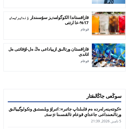
قازاقستاندا الكوگولسٸز سۋسىندار ٶندٸرٸسٸ
17%-عا ارتتى
قوعام
قازاقستان ورتالىق ازيياداعى ەڭ ەل-اۋقاتتى ەل
اتاندى
قوعام
سوڭعى جاڭالىقتار
«كونتەينەرلەردە ەم قابىلداپ جاتىر»: اتىراۋ وبلىستىق ونكولوگييالىق
ورتالىعىنداعى جاعداي قوعام تالقىسىنا تٷستٸ
5 تامىز, 2026, 21:39