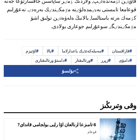
قاۋپٸن تٶمەندەتٸپ, ولاردىڭ ٶمٸر ساپاسىن جاقسارتۋعا جەنە
قوعامعا تابىستى بەيٸمدەلۋٸنە مٷمكٸندٸك بەرەدٸ. نەعۇرلىم
كٶمەك ەرتە باستالسا, بالانىڭ ەلەۋەتٸن تولىق اشۋ
مٷمكٸندٸگٸ سوعۇرلىم جوعارى بولادى.
قازاقستان
مەملەكەتتٸك باعدارلاما
بالا
اۋتيزم
دامۋى
زپرر
ورتالىقتار
دامىتۋ ورتالىقتارى
بۆلىسۋ
وقى وتىرىڭىز
6 تامىزعا ارنالعان اۋا رايى بولجامى قانداي?
قوعام