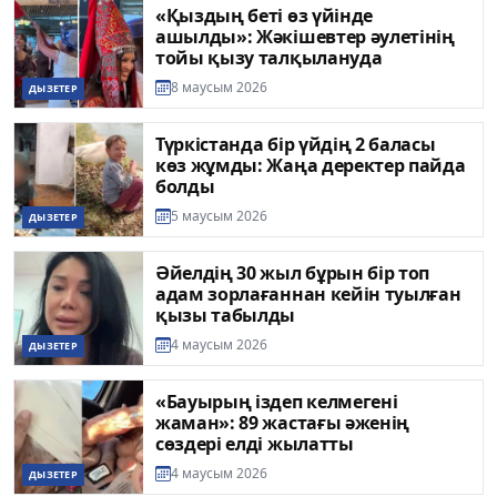
«Қыздың беті өз үйінде
ашылды»: Жәкішевтер әулетінің
тойы қызу талқылануда
8 маусым 2026
ДЫЗЕТЕР
Түркістанда бір үйдің 2 баласы
көз жұмды: Жаңа деректер пайда
болды
5 маусым 2026
ДЫЗЕТЕР
Әйелдің 30 жыл бұрын бір топ
адам зорлағаннан кейін туылған
қызы табылды
4 маусым 2026
ДЫЗЕТЕР
«Бауырың іздеп келмегені
жаман»: 89 жастағы әженің
сөздері елді жылатты
4 маусым 2026
ДЫЗЕТЕР