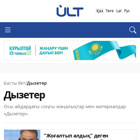
Қаз
Төте
Lat
Рус
Басты бет
/
Дызетер
Дызетер
Осы айдардағы соңғы жаңалықтар мен материалдар
«Дызетер».
"Жоғалтып алдық" деген