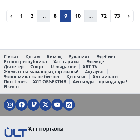
‹
1
2
...
8
9
10
...
72
73
›
Саясат
Қоғам
Аймақ
Руханият
Әдебиет
Екінші республика
Ұлт тарихы
Әлемде
Дызетер
Спорт
U magazine
ҰЛТ TV
Жұмысшы мамандықтар жылы!
Ақсауыт
Экономика және бизнес
Қылмыс
Ұлт айнасы
Постtimes
ҰЛТ ОБЪЕКТИВ
Айтылды - орындалды!
Өзекті
Ұлт порталы