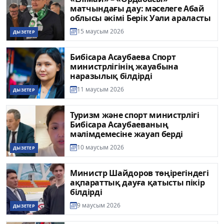
матчындағы дау: мәселеге Абай
облысы әкімі Берік Уәли араласты
15 маусым 2026
ДЫЗЕТЕР
Бибісара Асаубаева Спорт
министрлігінің жауабына
наразылық білдірді
11 маусым 2026
ДЫЗЕТЕР
Туризм және спорт министрлігі
Бибісара Асаубаеваның
мәлімдемесіне жауап берді
10 маусым 2026
ДЫЗЕТЕР
Министр Шайдоров төңірегіндегі
ақпараттық дауға қатысты пікір
білдірді
9 маусым 2026
ДЫЗЕТЕР