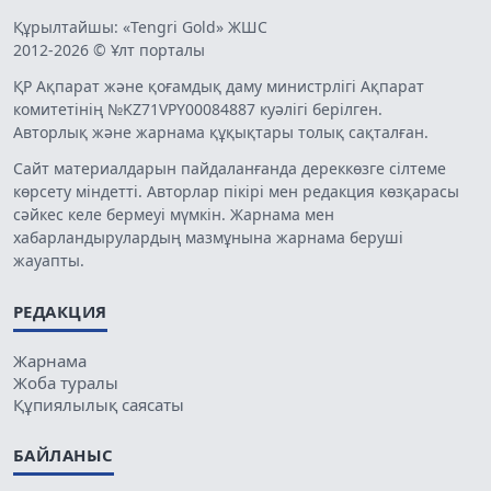
Құрылтайшы: «Tengri Gold» ЖШС
2012-2026 © Ұлт порталы
ҚР Ақпарат және қоғамдық даму министрлігі Ақпарат
комитетінің №KZ71VPY00084887 куәлігі берілген.
Авторлық және жарнама құқықтары толық сақталған.
Сайт материалдарын пайдаланғанда дереккөзге сілтеме
көрсету міндетті. Авторлар пікірі мен редакция көзқарасы
сәйкес келе бермеуі мүмкін. Жарнама мен
хабарландырулардың мазмұнына жарнама беруші
жауапты.
РЕДАКЦИЯ
Жарнама
Жоба туралы
Құпиялылық саясаты
БАЙЛАНЫС