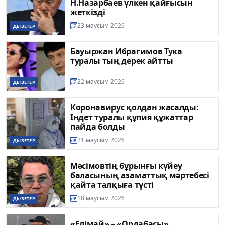
Н.Назарбаев үлкен қайғысын
жеткізді
23 маусым 2026
ДЫЗЕТЕР
Бауыржан Ибрагимов Тука
туралы тың дерек айтты
22 маусым 2026
ДЫЗЕТЕР
Коронавирус қолдан жасалды:
Індет туралы құпия құжаттар
пайда болды
21 маусым 2026
ДЫЗЕТЕР
Мәсімовтің бұрынғы күйеу
баласының азаматтық мәртебесі
қайта талқыға түсті
18 маусым 2026
ДЫЗЕТЕР
«Елімай» – «Ордабасы»