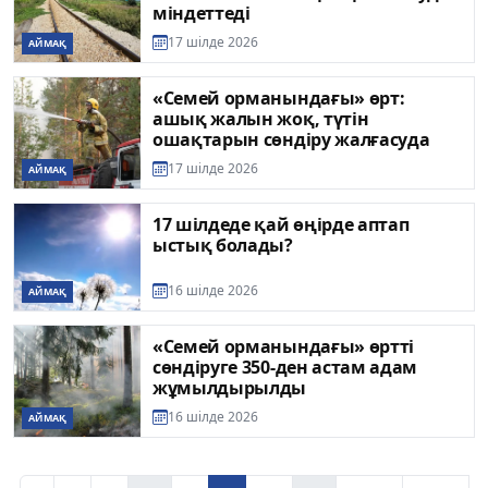
міндеттеді
17 шілде 2026
АЙМАҚ
«Семей орманындағы» өрт:
ашық жалын жоқ, түтін
ошақтарын сөндіру жалғасуда
17 шілде 2026
АЙМАҚ
17 шілдеде қай өңірде аптап
ыстық болады?
16 шілде 2026
АЙМАҚ
«Семей орманындағы» өртті
сөндіруге 350-ден астам адам
жұмылдырылды
16 шілде 2026
АЙМАҚ