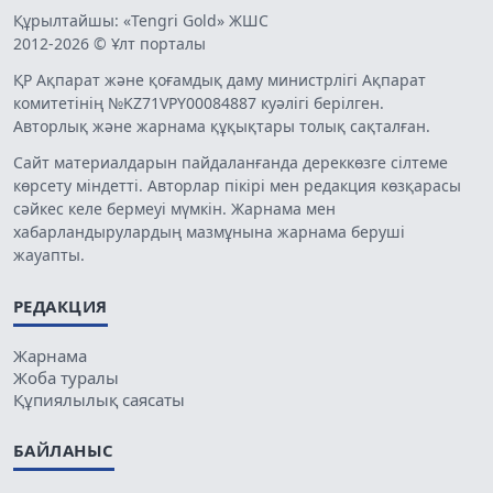
Құрылтайшы: «Tengri Gold» ЖШС
2012-2026 © Ұлт порталы
ҚР Ақпарат және қоғамдық даму министрлігі Ақпарат
комитетінің №KZ71VPY00084887 куәлігі берілген.
Авторлық және жарнама құқықтары толық сақталған.
Сайт материалдарын пайдаланғанда дереккөзге сілтеме
көрсету міндетті. Авторлар пікірі мен редакция көзқарасы
сәйкес келе бермеуі мүмкін. Жарнама мен
хабарландырулардың мазмұнына жарнама беруші
жауапты.
РЕДАКЦИЯ
Жарнама
Жоба туралы
Құпиялылық саясаты
БАЙЛАНЫС