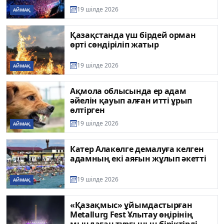
19 шілде 2026
АЙМАҚ
Қазақстанда үш бірдей орман
өрті сөндіріліп жатыр
19 шілде 2026
АЙМАҚ
Ақмола облысында ер адам
әйелін қауып алған итті ұрып
өлтірген
19 шілде 2026
АЙМАҚ
Катер Алакөлге демалуға келген
адамның екі аяғын жұлып әкетті
19 шілде 2026
АЙМАҚ
«Қазақмыс» ұйымдастырған
Metallurg Fest Ұлытау өңірінің
мыңдаған тұрғынын біріктірді