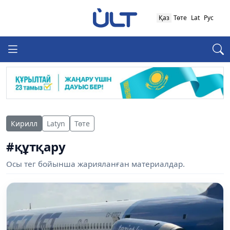
Қаз
Төте
Lat
Рус
Кирилл
Latyn
Төте
#құтқару
Осы тег бойынша жарияланған материалдар.