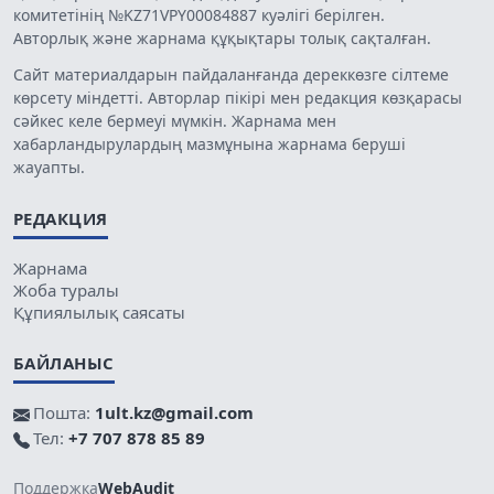
комитетінің №KZ71VPY00084887 куәлігі берілген.
Авторлық және жарнама құқықтары толық сақталған.
Сайт материалдарын пайдаланғанда дереккөзге сілтеме
көрсету міндетті. Авторлар пікірі мен редакция көзқарасы
сәйкес келе бермеуі мүмкін. Жарнама мен
хабарландырулардың мазмұнына жарнама беруші
жауапты.
РЕДАКЦИЯ
Жарнама
Жоба туралы
Құпиялылық саясаты
БАЙЛАНЫС
Пошта:
1ult.kz@gmail.com
Тел:
+7 707 878 85 89
Поддержка
WebAudit