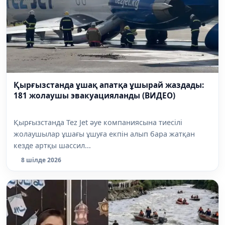
Қырғызстанда ұшақ апатқа ұшырай жаздады:
181 жолаушы эвакуацияланды (ВИДЕО)
Қырғызстанда Tez Jet әуе компаниясына тиесілі
жолаушылар ұшағы ұшуға екпін алып бара жатқан
кезде артқы шассил...
8 шілде 2026