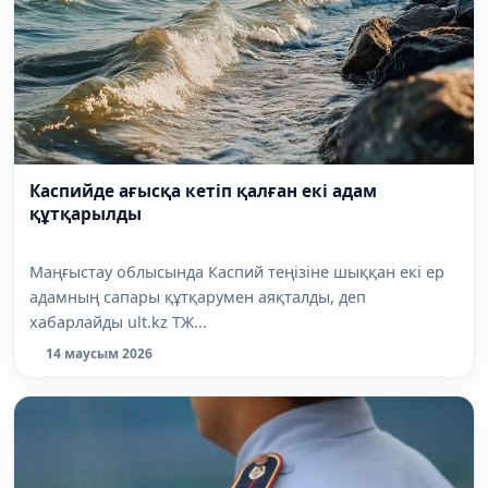
Каспийде ағысқа кетіп қалған екі адам
құтқарылды
Маңғыстау облысында Каспий теңізіне шыққан екі ер
адамның сапары құтқарумен аяқталды, деп
хабарлайды ult.kz ТЖ...
14 маусым 2026