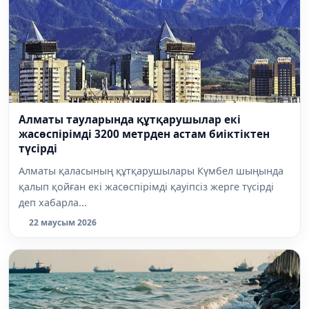
Алматы тауларында құтқарушылар екі
жасөспірімді 3200 метрден астам биіктіктен
түсірді
Алматы қаласының құтқарушылары Күмбел шыңында
қалып қойған екі жасөспірімді қауіпсіз жерге түсірді
деп хабарла...
22 маусым 2026