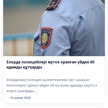
Елорда полицейлері өртке оранған үйден 60
адамды құтқарды
Елорданың полиция қызметкерлері өрт шыққан
көппәтерлі тұрғын үйден 60-қа жуық адамды қауіпсіз
жерге шығарды,...
14 қазан 2020