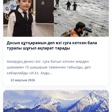
Досын құтқарамын деп өзі суға кеткен бала
туралы шұғыл ақпарат тарады
Хизирдің денесі өзі суға батып кеткен жерден
шамамен 10 шақырым төменнен табылды, деп
хабарлайды ult.kz. Алды...
22 маусым 2026