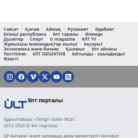
Саясат
Қоғам
Аймақ
Руханият
Әдебиет
Екінші республика
Ұлт тарихы
Әлемде
Дызетер
Спорт
U magazine
ҰЛТ TV
Жұмысшы мамандықтар жылы!
Ақсауыт
Экономика және бизнес
Қылмыс
Ұлт айнасы
Постtimes
ҰЛТ ОБЪЕКТИВ
Айтылды - орындалды!
Өзекті
Ұлт порталы
Құрылтайшы: «Tengri Gold» ЖШС
2012-2026 © Ұлт порталы
ҚР Ақпарат және қоғамдық даму министрлігі Ақпарат