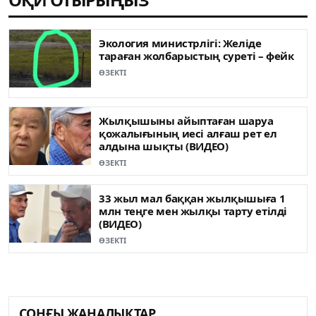
Экология министрлігі: Желіде
тараған жолбарыстың суреті – фейк
ӨЗЕКТІ
Жылқышыны айыптаған шаруа
қожалығының иесі алғаш рет ел
алдына шықты (ВИДЕО)
ӨЗЕКТІ
33 жыл мал баққан жылқышыға 1
млн теңге мен жылқы тарту етілді
(ВИДЕО)
ӨЗЕКТІ
СОҢҒЫ ЖАҢАЛЫҚТАР