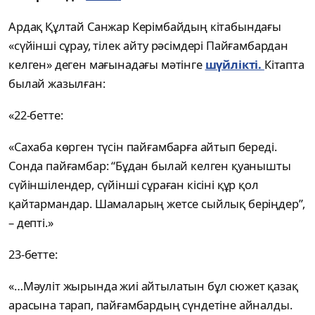
Ардақ Құлтай Санжар Керімбайдың кітабындағы
«сүйінші сұрау, тілек айту рәсімдері Пайғамбардан
келген» деген мағынадағы мәтінге
шүйлікті.
Кітапта
былай жазылған:
«22-бетте:
«Сахаба көрген түсін пайғамбарға айтып береді.
Сонда пайғамбар: “Бұдан былай келген қуанышты
сүйіншілендер, сүйінші сұраған кісіні құр қол
қайтармандар. Шамаларың жетсе сыйлық беріңдер”,
– депті.»
23-бетте:
«…Мәуліт жырында жиі айтылатын бұл сюжет қазақ
арасына тарап, пайғамбардың сүндетіне айналды.