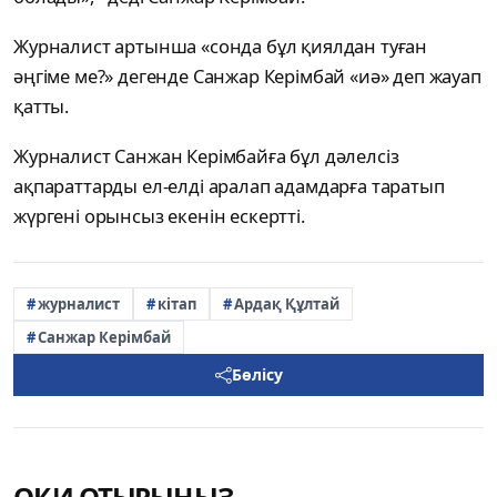
Журналист артынша «сонда бұл қиялдан туған
әңгіме ме?» дегенде Санжар Керімбай «иә» деп жауап
қатты.
Журналист Санжан Керімбайға бұл дәлелсіз
ақпараттарды ел-елді аралап адамдарға таратып
жүргені орынсыз екенін ескертті.
журналист
кітап
Ардақ Құлтай
Санжар Керімбай
Бөлісу
ОҚИ ОТЫРЫҢЫЗ