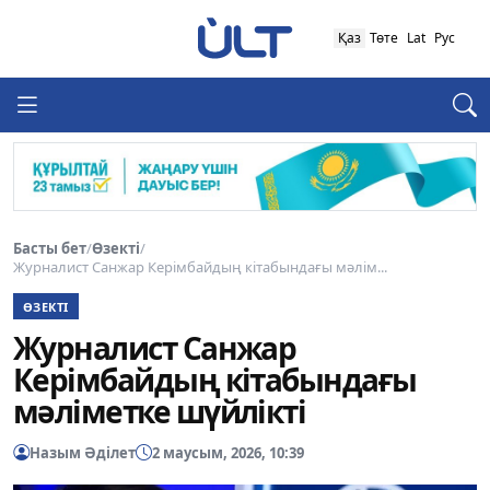
Қаз
Төте
Lat
Рус
Басты бет
/
Өзекті
/
Журналист Санжар Керімбайдың кітабындағы мәлім...
ӨЗЕКТІ
Журналист Санжар
Керімбайдың кітабындағы
мәліметке шүйлікті
Назым Әділет
2 маусым, 2026, 10:39