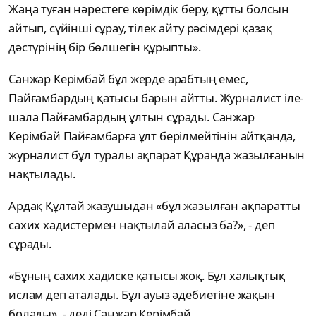
Жаңа туған нәрестеге көрімдік беру, құтты болсын
айтып, сүйінші сұрау, тілек айту рәсімдері қазақ
дәстүрінің бір бөлшегін құрыпты».
Санжар Керімбай бұл жерде арабтың емес,
Пайғамбардың қатысы барын айтты. Журналист іле-
шала Пайғамбардың ұлтын сұрады. Санжар
Керімбай Пайғамбарға ұлт берілмейтінін айтқанда,
журналист бұл туралы ақпарат Құранда жазылғанын
нақтылады.
Ардақ Құлтай жазушыдан «бұл жазылған ақпаратты
сахих хадистермен нақтылай аласыз ба?», - деп
сұрады.
«Бұның сахих хадиске қатысы жоқ. Бұл халықтық
ислам деп аталады. Бұл ауыз әдебиетіне жақын
болады», - деді Санжар Керімбай.