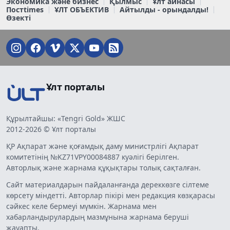
Экономика және бизнес
Қылмыс
Ұлт айнасы
Постtimes
ҰЛТ ОБЪЕКТИВ
Айтылды - орындалды!
Өзекті
Ұлт порталы
Құрылтайшы: «Tengri Gold» ЖШС
2012-2026 © Ұлт порталы
ҚР Ақпарат және қоғамдық даму министрлігі Ақпарат
комитетінің №KZ71VPY00084887 куәлігі берілген.
Авторлық және жарнама құқықтары толық сақталған.
Сайт материалдарын пайдаланғанда дереккөзге сілтеме
көрсету міндетті. Авторлар пікірі мен редакция көзқарасы
сәйкес келе бермеуі мүмкін. Жарнама мен
хабарландырулардың мазмұнына жарнама беруші
жауапты.