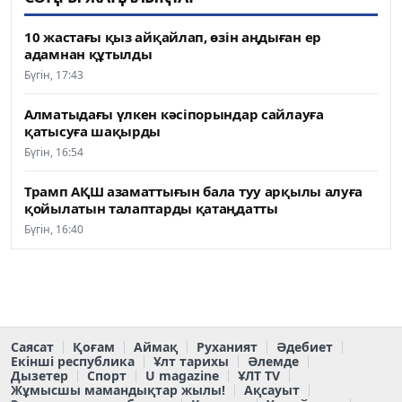
10 жастағы қыз айқайлап, өзін аңдыған ер
адамнан құтылды
Бүгін, 17:43
Алматыдағы үлкен кәсіпорындар сайлауға
қатысуға шақырды
Бүгін, 16:54
Трамп АҚШ азаматтығын бала туу арқылы алуға
қойылатын талаптарды қатаңдатты
Бүгін, 16:40
Саясат
Қоғам
Аймақ
Руханият
Әдебиет
Екінші республика
Ұлт тарихы
Әлемде
Дызетер
Спорт
U magazine
ҰЛТ TV
Жұмысшы мамандықтар жылы!
Ақсауыт