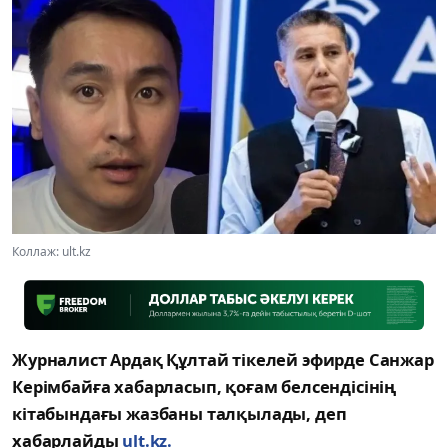
Коллаж: ult.kz
Журналист Ардақ Құлтай тікелей эфирде Санжар
Керімбайға хабарласып, қоғам белсендісінің
кітабындағы жазбаны талқылады, деп
хабарлайды
ult.kz
.